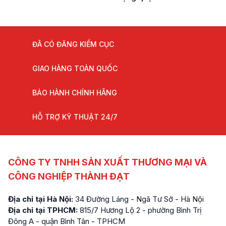
ĐÃ CÓ ĐĂNG KIỂM CỤC
GIAO HÀNG TOÀN QUỐC
BẢO HÀNH CHÍNH HÃNG
HỖ TRỢ KỸ THUẬT 24/7
CÔNG TY TNHH SẢN XUẤT THƯƠNG MẠI VÀ
CÔNG NGHIỆP THÀNH ĐẠT
Địa chỉ tại Hà Nội:
34 Đường Láng - Ngã Tư Sở - Hà Nội
Địa chỉ tại TPHCM:
815/7 Hương Lộ 2 - phường Bình Trị
Đông A - quận Bình Tân - TPHCM