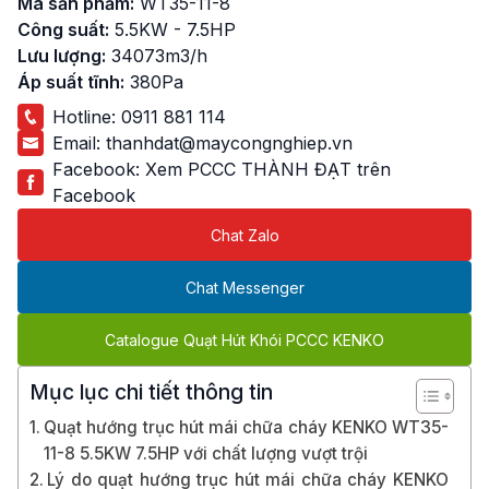
Mã sản phẩm:
WT35-11-8
Công suất:
5.5KW - 7.5HP
Lưu lượng:
34073m3/h
Áp suất tĩnh:
380Pa
Hotline:
0911 881 114
Email:
thanhdat@maycongnghiep.vn
Facebook:
Xem PCCC THÀNH ĐẠT trên
Facebook
Chat Zalo
Chat Messenger
Catalogue Quạt Hút Khói PCCC KENKO
Mục lục chi tiết thông tin
Quạt hướng trục hút mái chữa cháy KENKO WT35-
11-8 5.5KW 7.5HP với chất lượng vượt trội
Lý do quạt hướng trục hút mái chữa cháy KENKO