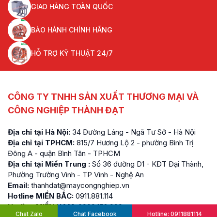
GIAO HÀNG TOÀN QUỐC
BẢO HÀNH CHÍNH HÃNG
HỖ TRỢ KỸ THUẬT 24/7
CÔNG TY TNHH SẢN XUẤT THƯƠNG MẠI VÀ
CÔNG NGHIỆP THÀNH ĐẠT
Địa chỉ tại Hà Nội:
34 Đường Láng - Ngã Tư Sở - Hà Nội
Địa chỉ tại TPHCM:
815/7 Hương Lộ 2 - phường Bình Trị
Đông A - quận Bình Tân - TPHCM
Địa chỉ tại Miền Trung :
Số 36 đường D1 - KĐT Đại Thành,
Phường Trường Vinh - TP Vinh - Nghệ An
Email:
thanhdat@maycongnghiep.vn
Hotline MIỀN BẮC:
0911.881.114
Hotline MIỀN NAM:
0909.152.999
Chat Zalo
Chat Facebook
Hotline: 0911881114