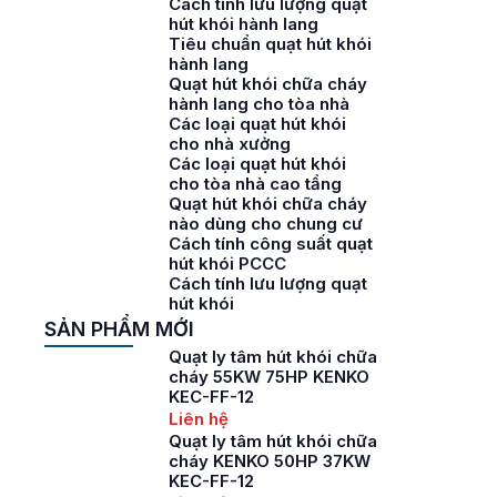
Cách tính lưu lượng quạt
hút khói hành lang
Tiêu chuẩn quạt hút khói
hành lang
Quạt hút khói chữa cháy
hành lang cho tòa nhà
Các loại quạt hút khói
cho nhà xưởng
Các loại quạt hút khói
cho tòa nhà cao tầng
Quạt hút khói chữa cháy
nào dùng cho chung cư
Cách tính công suất quạt
hút khói PCCC
Cách tính lưu lượng quạt
hút khói
SẢN PHẨM MỚI
Quạt ly tâm hút khói chữa
cháy 55KW 75HP KENKO
KEC-FF-12
Liên hệ
Quạt ly tâm hút khói chữa
cháy KENKO 50HP 37KW
KEC-FF-12