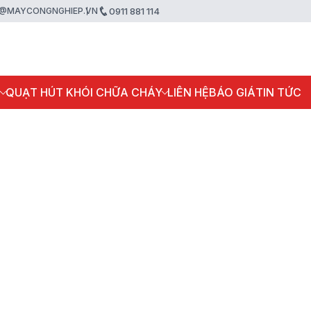
@MAYCONGNGHIEP.VN
0911 881 114
P
QUẠT HÚT KHÓI CHỮA CHÁY
LIÊN HỆ
BÁO GIÁ
TIN TỨC