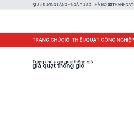
34 ĐƯỜNG LÁNG – NGÃ TƯ SỞ – HÀ NỘI
THANHDAT
TRANG CHỦ
GIỚI THIỆU
QUẠT CÔNG NGHIỆ
Trang chủ
»
giá quạt thông gió
giá quạt thông gió