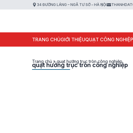
34 ĐƯỜNG LÁNG – NGÃ TƯ SỞ – HÀ NỘI
THANHDAT
TRANG CHỦ
GIỚI THIỆU
QUẠT CÔNG NGHIỆ
Trang chủ
»
quạt hướng trục tròn công nghiệp
quạt hướng trục tròn công nghiệp