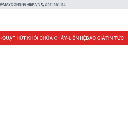
@MAYCONGNGHIEP.VN
0911 881 114
P
QUẠT HÚT KHÓI CHỮA CHÁY
LIÊN HỆ
BÁO GIÁ
TIN TỨC