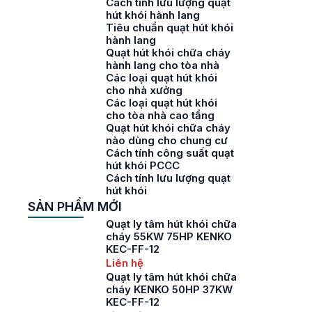
Cách tính lưu lượng quạt
hút khói hành lang
Tiêu chuẩn quạt hút khói
hành lang
Quạt hút khói chữa cháy
hành lang cho tòa nhà
Các loại quạt hút khói
cho nhà xưởng
Các loại quạt hút khói
cho tòa nhà cao tầng
Quạt hút khói chữa cháy
nào dùng cho chung cư
Cách tính công suất quạt
hút khói PCCC
Cách tính lưu lượng quạt
hút khói
SẢN PHẨM MỚI
Quạt ly tâm hút khói chữa
cháy 55KW 75HP KENKO
KEC-FF-12
Liên hệ
Quạt ly tâm hút khói chữa
cháy KENKO 50HP 37KW
KEC-FF-12