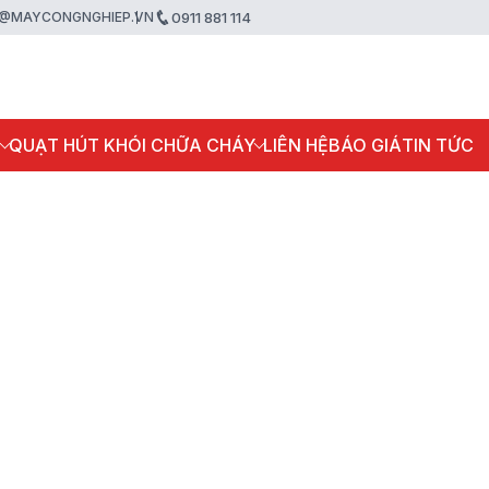
@MAYCONGNGHIEP.VN
0911 881 114
P
QUẠT HÚT KHÓI CHỮA CHÁY
LIÊN HỆ
BÁO GIÁ
TIN TỨC