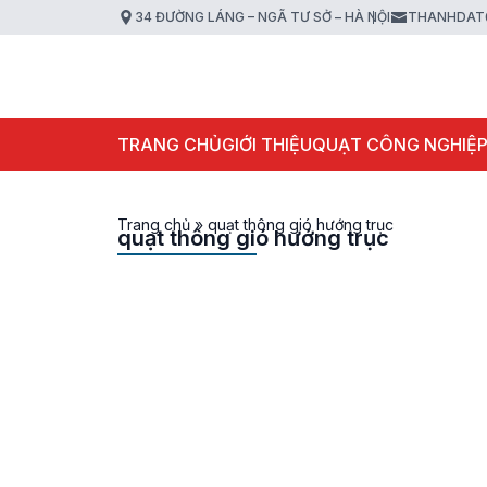
34 ĐƯỜNG LÁNG – NGÃ TƯ SỞ – HÀ NỘI
THANHDAT
TRANG CHỦ
GIỚI THIỆU
QUẠT CÔNG NGHIỆ
Trang chủ
»
quạt thông gió hướng trục
quạt thông gió hướng trục