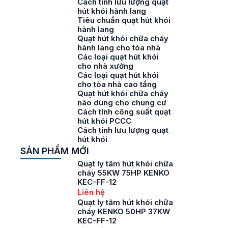
Cách tính lưu lượng quạt
hút khói hành lang
Tiêu chuẩn quạt hút khói
hành lang
Quạt hút khói chữa cháy
hành lang cho tòa nhà
Các loại quạt hút khói
cho nhà xưởng
Các loại quạt hút khói
cho tòa nhà cao tầng
Quạt hút khói chữa cháy
nào dùng cho chung cư
Cách tính công suất quạt
hút khói PCCC
Cách tính lưu lượng quạt
hút khói
SẢN PHẨM MỚI
Quạt ly tâm hút khói chữa
cháy 55KW 75HP KENKO
KEC-FF-12
Liên hệ
Quạt ly tâm hút khói chữa
cháy KENKO 50HP 37KW
KEC-FF-12