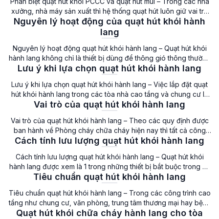
Phân biệt quạt hút khói PCCC và quạt hút mùi – Trong các nhà
xưởng, nhà máy sản xuất thì hệ thống quạt hút luôn giữ vai trò
Nguyên lý hoạt động của quạt hút khói hành
cực kỳ quan trọng để đảm bảo môi trường làm việc an toàn,
thông thoáng và tuân thủ tiêu chuẩn phòng cháy chữa cháy.
lang
Tuy nhiên, nhiều […]
Nguyên lý hoạt động quạt hút khói hành lang – Quạt hút khói
hành lang không chỉ là thiết bị dùng để thông gió thông thường
Lưu ý khi lựa chọn quạt hút khói hành lang
mà còn được xem là thiết bị bắt buộc phải có trong hệ thống
PCCC của các tòa nhà cao tầng, chung cư, khách sạn và trung
Lưu ý khi lựa chọn quạt hút khói hành lang – Việc lắp đặt quạt
tâm thương […]
hút khói hành lang trong các tòa nhà cao tầng và chung cư là
Vai trò của quạt hút khói hành lang
yếu tố quan trọng, đảm bảo an toàn cho cư dân và tuân thủ
các tiêu chuẩn phòng cháy chữa cháy. Lưu ý khi lựa chọn […]
Vai trò của quạt hút khói hành lang – Theo các quy định được
ban hành về Phòng cháy chữa cháy hiện nay thì tất cả công
Cách tính lưu lượng quạt hút khói hành lang
trình cao tầng, chung cư, trung tâm thương mại, khách sạn hay
các công trình công cộng đều bắt buộc phải lắp đặt hệ thống
Cách tính lưu lượng quạt hút khói hành lang – Quạt hút khói
PCCC. Trong đó, […]
hành lang được xem là 1 trong những thiết bị bắt buộc trong hệ
Tiêu chuẩn quạt hút khói hành lang
thống thông gió và phòng cháy chữa cháy của các tòa nhà
cao tầng, chung cư. Để đảm bảo hiệu quả tối đa, việc tính toán
Tiêu chuẩn quạt hút khói hành lang – Trong các công trình cao
lưu lượng […]
tầng như chung cư, văn phòng, trung tâm thương mại hay bệnh
Quạt hút khói chữa cháy hành lang cho tòa
viện, hệ thống quạt hút khói hành lang đóng vai trò cực kỳ