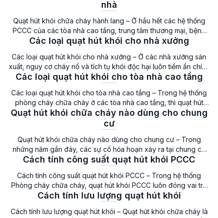
quan trọng trong phòng cháy chữa cháy. Tiêu chuẩn quạt hút
nhà
khói hành lang Khi hỏa hoạn […]
Quạt hút khói chữa cháy hành lang – Ở hầu hết các hệ thống
PCCC của các tòa nhà cao tầng, trung tâm thương mại, bệnh
Các loại quạt hút khói cho nhà xưởng
viện hay chung cư, thì quạt hút khói hành lang đóng luôn đóng
vai trò quan trọng. Đây là thiết bị được thiết kế chuyên biệt
Các loại quạt hút khói cho nhà xưởng – Ở các nhà xưởng sản
nhằm hút và […]
xuất, nguy cơ cháy nổ và tích tụ khói độc hại luôn tiềm ẩn chính
Các loại quạt hút khói cho tòa nhà cao tầng
vì thế để đảm bảo an toàn cho người lao động và đáp ứng quy
định PCCC, thì việc trang bị, lắp đặt quạt hút khói […]
Các loại quạt hút khói cho tòa nhà cao tầng – Trong hệ thống
phòng cháy chữa cháy ở các tòa nhà cao tầng, thì quạt hút
Quạt hút khói chữa cháy nào dùng cho chung
khói luôn được xem là thiết bị quan trọng. Khi xảy ra hỏa hoạn,
khói thường lan nhanh và rộng làm giảm tầm nhìn và gây ngạt
cư
thở […]
Quạt hút khói chữa cháy nào dùng cho chung cư – Trong
những năm gần đây, các sự cố hỏa hoạn xảy ra tại chung cư
Cách tính công suất quạt hút khói PCCC
cao tầng ngày càng nhiều, gây thiệt hại nghiêm trọng về người
và tài sản. Bên cạnh hệ thống báo cháy, chữa cháy tự động thì
Cách tính công suất quạt hút khói PCCC – Trong hệ thống
việc trang bị […]
Phòng cháy chữa cháy, quạt hút khói PCCC luôn đóng vai trò
Cách tính lưu lượng quạt hút khói
then chốt giúp hút khói, giảm nhiệt, duy trì lối thoát hiểm và hỗ
trợ cứu hỏa. Tuy nhiên, để quạt hoạt động hiệu quả, việc tính
Cách tính lưu lượng quạt hút khói – Quạt hút khói chữa cháy là
toán chính xác công […]