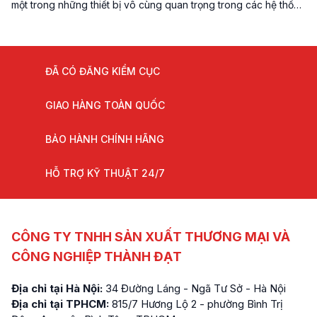
một trong những thiết bị vô cùng quan trọng trong các hệ thống
thông gió, hút khói để giúp đảm bảo không khí luôn được lưu
thông, đảm bảo không khí trong lành và đáp ứng mọi tiêu
chuẩn PCCC thì […]
ĐÃ CÓ ĐĂNG KIỂM CỤC
GIAO HÀNG TOÀN QUỐC
BẢO HÀNH CHÍNH HÃNG
HỖ TRỢ KỸ THUẬT 24/7
CÔNG TY TNHH SẢN XUẤT THƯƠNG MẠI VÀ
CÔNG NGHIỆP THÀNH ĐẠT
Địa chỉ tại Hà Nội:
34 Đường Láng - Ngã Tư Sở - Hà Nội
Địa chỉ tại TPHCM:
815/7 Hương Lộ 2 - phường Bình Trị