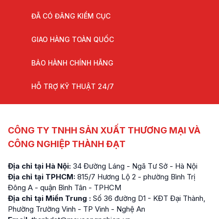
ĐÃ CÓ ĐĂNG KIỂM CỤC
GIAO HÀNG TOÀN QUỐC
BẢO HÀNH CHÍNH HÃNG
HỖ TRỢ KỸ THUẬT 24/7
CÔNG TY TNHH SẢN XUẤT THƯƠNG MẠI VÀ
CÔNG NGHIỆP THÀNH ĐẠT
Địa chỉ tại Hà Nội:
34 Đường Láng - Ngã Tư Sở - Hà Nội
Địa chỉ tại TPHCM:
815/7 Hương Lộ 2 - phường Bình Trị
Đông A - quận Bình Tân - TPHCM
Địa chỉ tại Miền Trung :
Số 36 đường D1 - KĐT Đại Thành,
Phường Trường Vinh - TP Vinh - Nghệ An