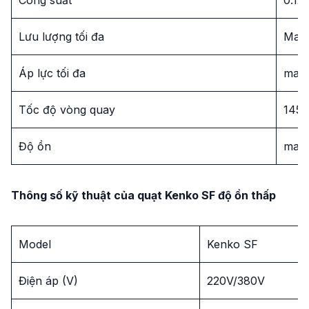
Lưu lượng tối đa
Max
Áp lực tối đa
max
Tốc độ vòng quay
145
Độ ồn
max
Thông số kỹ thuật của quạt Kenko SF độ ồn thấp
Model
Kenko SF
Điện áp (V)
220V/380V