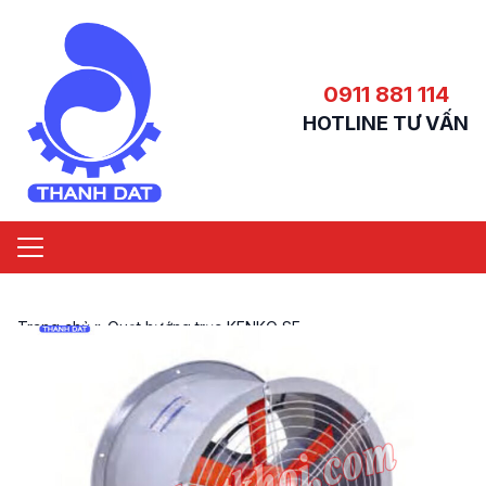
0911 881 114
HOTLINE TƯ VẤN
Trang chủ
»
Quạt hướng trục KENKO SF