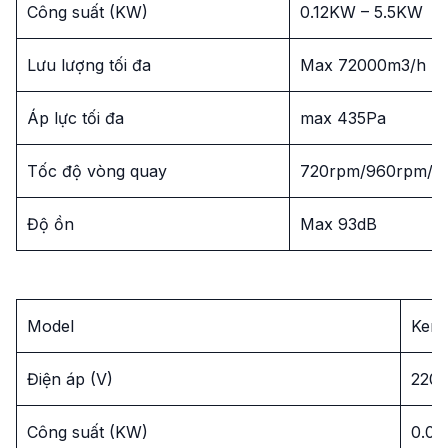
Công suất (KW)
0.12KW – 5.5KW
Lưu lượng tối đa
Max 72000m3/h
Áp lực tối đa
max 435Pa
Tốc độ vòng quay
720rpm/960rpm/1
Độ ồn
Max 93dB
Model
Kenk
Điện áp (V)
220
Công suất (KW)
0.0