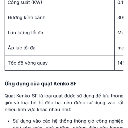
Công suất (KW)
0.1
Đường kính cánh
300 
Lưu lượng tối đa
Max
Áp lực tối đa
max
Tốc độ vòng quay
145
Ứng dụng của quạt Kenko SF
Quạt Kenko SF là loại quạt được sử dụng để lưu thông
giói và loại bỏ hí độc hại nên được sử dụng vào rất
nhiều lĩnh vực khác nhau như:
Sử dụng vào các hệ thống thông gió công nghiệp
như nhà máy, nhà xưởng, phòng điều hòa không