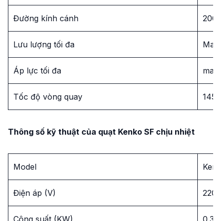
Đường kính cánh
200 
Lưu lượng tối đa
Max
Áp lực tối đa
max
Tốc độ vòng quay
145
Thông số kỹ thuật của quạt Kenko SF chịu nhiệt
Model
Kenk
Điện áp (V)
220
Công suất (KW)
0.3