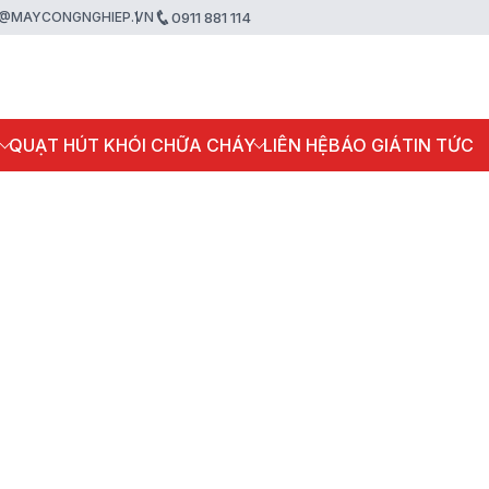
@MAYCONGNGHIEP.VN
0911 881 114
P
QUẠT HÚT KHÓI CHỮA CHÁY
LIÊN HỆ
BÁO GIÁ
TIN TỨC