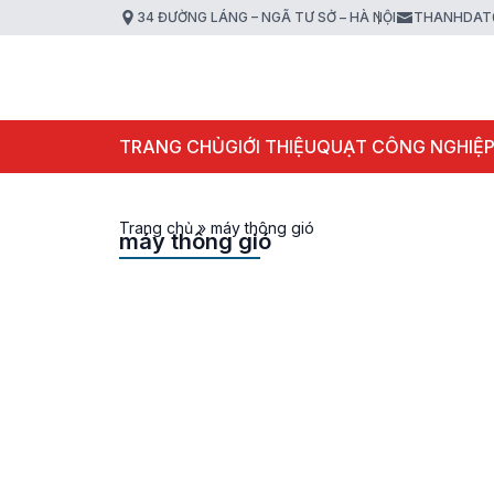
34 ĐƯỜNG LÁNG – NGÃ TƯ SỞ – HÀ NỘI
THANHDAT
TRANG CHỦ
GIỚI THIỆU
QUẠT CÔNG NGHIỆ
Trang chủ
»
máy thông gió
máy thông gió