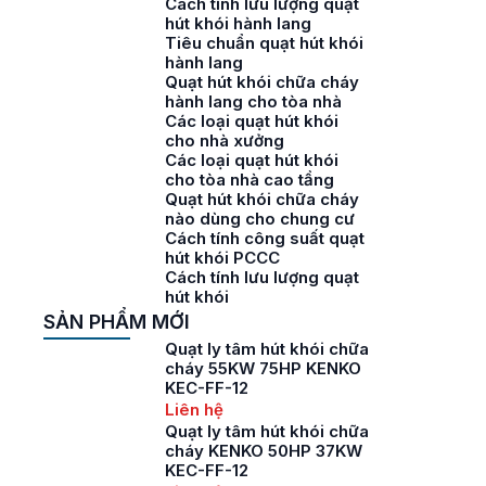
Cách tính lưu lượng quạt
hút khói hành lang
Tiêu chuẩn quạt hút khói
hành lang
Quạt hút khói chữa cháy
hành lang cho tòa nhà
Các loại quạt hút khói
cho nhà xưởng
Các loại quạt hút khói
cho tòa nhà cao tầng
Quạt hút khói chữa cháy
nào dùng cho chung cư
Cách tính công suất quạt
hút khói PCCC
Cách tính lưu lượng quạt
hút khói
SẢN PHẨM MỚI
Quạt ly tâm hút khói chữa
cháy 55KW 75HP KENKO
KEC-FF-12
Liên hệ
Quạt ly tâm hút khói chữa
cháy KENKO 50HP 37KW
KEC-FF-12