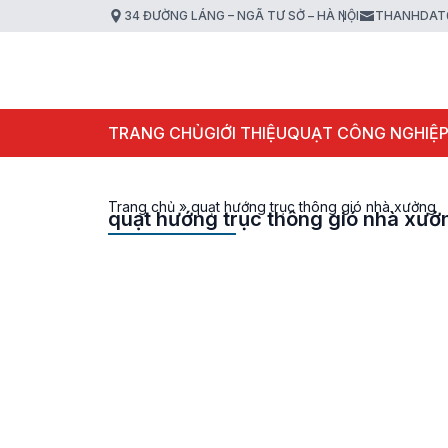
34 ĐƯỜNG LÁNG – NGÃ TƯ SỞ – HÀ NỘI
THANHDAT
TRANG CHỦ
GIỚI THIỆU
QUẠT CÔNG NGHIỆ
Trang chủ
»
quạt hướng trục thông gió nhà xưởng
quạt hướng trục thông gió nhà xưở