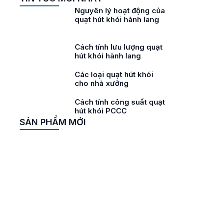
i
Nguyên lý hoạt động của
ở
quạt hút khói hành lang
ói
Cách tính lưu lượng quạt
hút khói hành lang
áy
Các loại quạt hút khói
cho nhà xưởng
áy
Cách tính công suất quạt
ư
hút khói PCCC
SẢN PHẨM MỚI
hữa
KO
hữa
KW