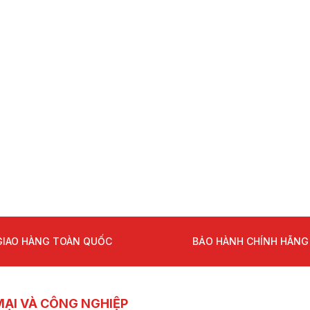
Liên hệ
Phân biệt quạt hút khó
PCCC và quạt hút mùi 
nhà xưởng
Vai trò của quạt hút kh
hành lang
Quạt hút khói chữa ch
hành lang cho tòa nhà
Quạt hút khói chữa ch
nào dùng cho chung c
GIAO HÀNG TOÀN QUỐC
BẢO HÀNH CHÍNH HÃNG
ẠI VÀ CÔNG NGHIỆP