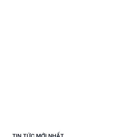
KO
hữa
hữa
-
hữa
O
hữa
O
TIN TỨC MỚI NHẤT