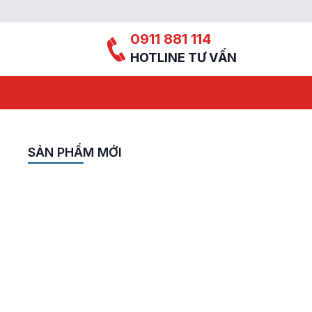
0911 881 114
HOTLINE TƯ VẤN
SẢN PHẨM MỚI
hữa
KO
hữa
KW
hữa