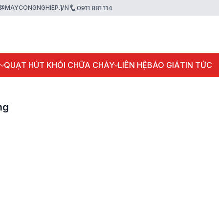
@MAYCONGNGHIEP.VN
0911 881 114
P
QUẠT HÚT KHÓI CHỮA CHÁY
LIÊN HỆ
BÁO GIÁ
TIN TỨC
ng
Quạt ly tâm hút khói c
cháy 55KW 75HP KEN
KEC-FF-12
Liên hệ
Quạt ly tâm hút khói c
cháy KENKO 50HP 37
KEC-FF-12
Liên hệ
Quạt ly tâm hút khói c