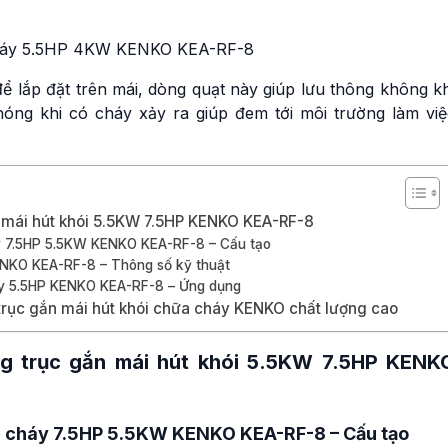
cháy 55KW 75HP KEN
KEC-FF-12
Liên hệ
Quạt ly tâm hút khói c
để lắp đặt trên mái, dòng quạt này giúp lưu thông không k
cháy KENKO 50HP 37
hóng khi có cháy xảy ra giúp đem tới môi trường làm việ
KEC-FF-12
Liên hệ
Quạt ly tâm hút khói c
cháy 45KW 60HP KEN
KEC-FF-11
n mái hút khói 5.5KW 7.5HP KENKO KEA-RF-8
Liên hệ
áy 7.5HP 5.5KW KENKO KEA-RF-8 – Cấu tạo
ENKO KEA-RF-8 – Thông số kỹ thuật
Quạt ly tâm hút khói c
áy 5.5HP KENKO KEA-RF-8 – Ứng dụng
cháy 50HP 37KW KEN
 trục gắn mái hút khói chữa cháy KENKO chất lượng cao
KEC-FF-11
Liên hệ
ng trục gắn mái hút khói 5.5KW 7.5HP KENK
Quạt ly tâm hút khói c
cháy 37KW 50HP KEN
KEC-FF-10
Liên hệ
ữa cháy 7.5HP 5.5KW KENKO KEA-RF-8 – Cấu tạo
Quạt ly tâm hút khói c