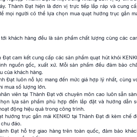
Liên hệ
áy. Thành Đạt hiện là đơn vị trực tiếp lắp ráp và cung c
Quạt ly tâm hút khói c
ể mọi người có thể lựa chọn mua quạt hướng trục gắn má
cháy 30KW 40HP KEN
KEC-FF-10
Liên hệ
tới khách hàng đều là sản phẩm chất lượng cùng các ca
Quạt ly tâm hút khói c
cháy 30HP 22KW KEN
KEC-FF-10
Liên hệ
h Đạt cam kết cung cấp các sản phẩm quạt hút khói KENK
minh nguồn gốc, xuất xứ. Mỗi sản phẩm đều đảm bảo chấ
Quạt ly tâm hút khói c
ầu của khách hàng.
cháy 22KW 30HP KEN
KEC-FF-9
nh Đạt luôn nỗ lực mang đến mức giá hợp lý nhất, cùng vớ
Liên hệ
hi mua số lượng lớn.
nhân viên tại Thành Đạt với chuyên môn cao luôn sẵn sàn
Quạt ly tâm hút khói c
chọn lựa sản phẩm phù hợp đến lắp đặt và hướng dẫn s
cháy 25HP 18.5KW
KENKO KEC-FF-9
ạt động hiệu quả trong công trình.
Liên hệ
ạt hướng trục gắn mái KENKO tại Thành Đạt đi kèm chế đ
 chu đáo.
Quạt ly tâm hút khói c
ành Đạt hỗ trợ giao hàng trên toàn quốc, đảm bảo khác
cháy 15KW KENKO KEC