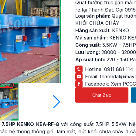
Quạt hướng trục gắn mái
rẻ tại Thành Đạt. Gọi 091
Loại sản phẩm:
Quạt hướn
KHÓI CHỮA CHÁY
Hãng sản xuất:
KENKO
Mã sản phẩm:
KENKO KE
Công suất:
5.5KW - 7.5HP
Lưu lượng:
28000 - 3200
Áp suất tĩnh:
220 - 150 Pa
Hotline:
0911 881 114
Email:
thanhdat@mayc
Facebook:
Xem PCCC
Chat Zalo
7.5HP KENKO KEA-RF-8
với công suất 7.5HP 5.5KW hiệ
các hệ thống thông gió, làm mát, hút khói chữa cháy ở cá
Quạt ly tâm hút khói c