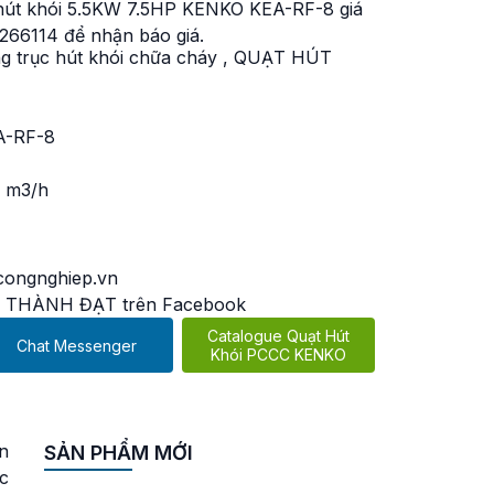
 hút khói 5.5KW 7.5HP KENKO KEA-RF-8 giá
5266114 để nhận báo giá.
g trục hút khói chữa cháy
,
QUẠT HÚT
A-RF-8
0 m3/h
ongnghiep.vn
 THÀNH ĐẠT trên Facebook
Catalogue Quạt Hút
Chat Messenger
Khói PCCC KENKO
n
SẢN PHẨM MỚI
c
hữa