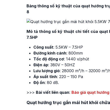
Bảng thông số kỹ thuật của quạt hướng t
8
Mô tả thông số kỹ thuật chi tiết của quạ
7.5HP
Công suất
: 5.5KW – 7.5HP
Đường kính cánh
: 800mm
Tốc độ động cơ
: 1440 v/phút
Điện áp
: 380V – 50HZ
Lưu lượng gió
: 28000 m³/h – 32000 m³/
Áp suất tĩnh
: 220 – 150 Pa
Độ ồn
: 80 dB.
>>>
Bài viết liên quan
:
Báo giá quạt hướng
Quạt hướng trục gắn mái hút khói ch