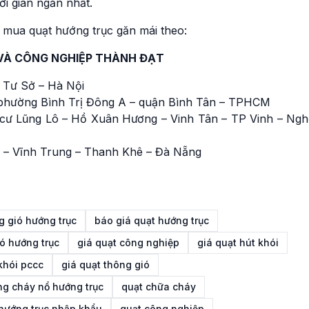
FF-8 20HP
i gian ngắn nhất.
Liên hệ
Quạt ly tâm hút khói c
ầu mua quạt hướng trục găn mái theo:
cháy 15HP 11KW KENK
KEC-FF-8
VÀ CÔNG NGHIỆP THÀNH ĐẠT
Liên hệ
 Tư Sở – Hà Nội
Quạt ly tâm hút khói c
phường Bình Trị Đông A – quận Bình Tân – TPHCM
cháy 11KW 15HP KENK
cư Lũng Lô – Hồ Xuân Hương – Vinh Tân – TP Vinh – Ngh
KEC-FF-7
Liên hệ
 – Vĩnh Trung – Thanh Khê – Đà Nẵng
Phân biệt quạt hút khó
PCCC và quạt hút mùi 
nhà xưởng
Vai trò của quạt hút kh
g gió hướng trục
báo giá quạt hướng trục
hành lang
ó hướng trục
giá quạt công nghiệp
giá quạt hút khói
Quạt hút khói chữa ch
khói pccc
giá quạt thông gió
hành lang cho tòa nhà
ng cháy nổ hướng trục
quạt chữa cháy
Quạt hút khói chữa ch
nào dùng cho chung c
hướng trục nhập khẩu
quạt công nghiệp