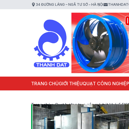
34 ĐƯỜNG LÁNG – NGÃ TƯ SỞ – HÀ NỘI
THANHDAT
TRANG CHỦ
GIỚI THIỆU
QUẠT CÔNG NGHIỆ
Trang chủ
»
Quạt hướng trục gắn mái hút khói 5.