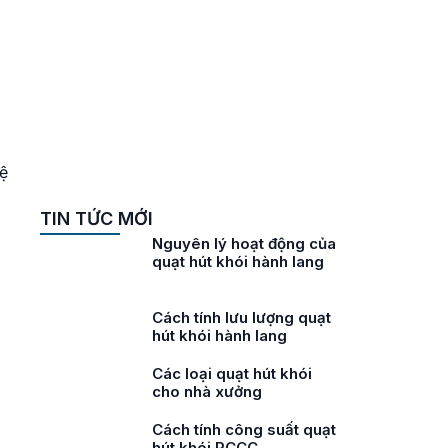
hữa
O
hữa
O
ệ
TIN TỨC MỚI
i
Nguyên lý hoạt động của
ở
quạt hút khói hành lang
ói
Cách tính lưu lượng quạt
hút khói hành lang
áy
Các loại quạt hút khói
cho nhà xưởng
áy
Cách tính công suất quạt
ư
hút khói PCCC