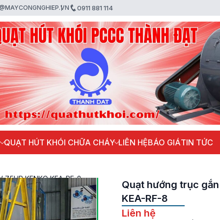
@MAYCONGNGHIEP.VN
0911 881 114
P
QUẠT HÚT KHÓI CHỮA CHÁY
LIÊN HỆ
BÁO GIÁ
TIN TỨC
5KW 7.5HP KENKO KEA-RF-8
Quạt hướng trục gắn
KEA-RF-8
Liên hệ