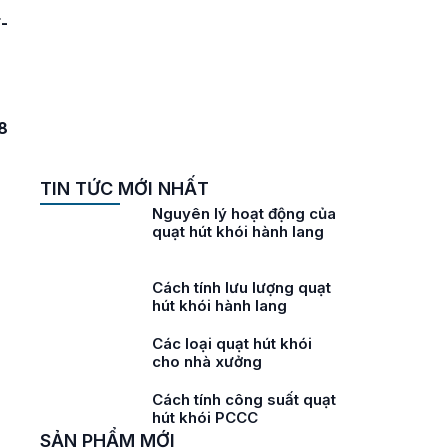
hữa
-
O
hữa
O
8
TIN TỨC MỚI NHẤT
i
Nguyên lý hoạt động của
ở
quạt hút khói hành lang
ói
Cách tính lưu lượng quạt
hút khói hành lang
áy
Các loại quạt hút khói
cho nhà xưởng
áy
Cách tính công suất quạt
ư
hút khói PCCC
SẢN PHẨM MỚI