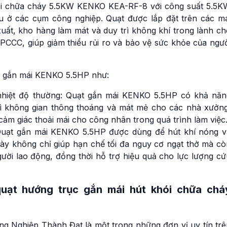
ói chữa cháy 5.5KW KENKO KEA-RF-8 với công suất 5.5K
Quạt ly tâm hút khói c
iều ở các cụm công nghiệp. Quạt được lắp đặt trên các má
cháy 55KW 75HP KEN
KEC-FF-12
uất, kho hàng làm mát và duy trì không khí trong lành ch
Liên hệ
 PCCC, giúp giảm thiểu rủi ro và bảo vệ sức khỏe của ngư
Quạt ly tâm hút khói c
cháy KENKO 50HP 37
c gắn mái KENKO 5.5HP như:
KEC-FF-12
Liên hệ
 nhiệt độ thường: Quạt gắn mái KENKO 5.5HP có khả năn
Quạt ly tâm hút khói c
rì không gian thông thoáng và mát mẻ cho các nhà xưởng
cháy 45KW 60HP KEN
 cảm giác thoải mái cho công nhân trong quá trình làm việc
KEC-FF-11
 Quạt gắn mái KENKO 5.5HP được dùng để hút khí nóng v
Liên hệ
này không chỉ giúp hạn chế tối đa nguy cơ ngạt thở mà cò
Quạt ly tâm hút khói c
người lao động, đồng thời hỗ trợ hiệu quả cho lực lượng c
cháy 50HP 37KW KEN
KEC-FF-11
Liên hệ
quạt hướng trục gắn mái hút khói chữa chá
Quạt ly tâm hút khói c
cháy 37KW 50HP KEN
KEC-FF-10
 Nghiệp Thành Đạt là một trong những đơn vị uy tín trê