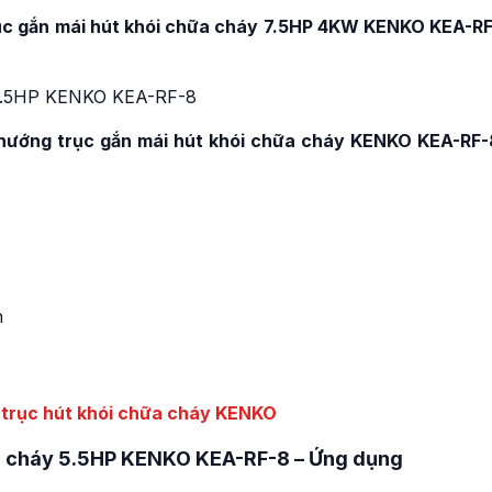
Quạt ly tâm hút khói c
rục gắn mái hút khói chữa cháy 7.5HP 4KW KENKO KEA-RF
cháy 15HP 11KW KENK
KEC-FF-8
Liên hệ
Quạt ly tâm hút khói c
cháy 11KW 15HP KENK
t hướng trục gắn mái hút khói chữa cháy KENKO KEA-RF-
KEC-FF-7
Liên hệ
Phân biệt quạt hút khó
PCCC và quạt hút mùi 
nhà xưởng
h
Vai trò của quạt hút kh
hành lang
Quạt hút khói chữa ch
hành lang cho tòa nhà
 trục hút khói chữa cháy KENKO
Quạt hút khói chữa ch
ữa cháy 5.5HP KENKO KEA-RF-8 – Ứng dụng
nào dùng cho chung c