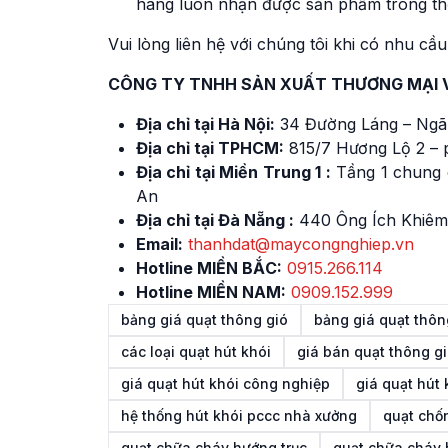
hàng luôn nhận được sản phẩm trong thờ
Vui lòng liên hệ với chúng tôi khi có nhu c
CÔNG TY TNHH SẢN XUẤT THƯƠNG MẠI 
Địa chỉ tại Hà Nội:
34 Đường Láng – Ngã
Địa chỉ tại TPHCM:
815/7 Hương Lộ 2 – 
Địa chỉ tại Miền Trung 1 :
Tầng 1 chung 
An
Địa chỉ tại Đà Nẵng :
440 Ông Ích Khiêm
Email:
thanhdat@maycongnghiep.vn
Hotline MIỀN BẮC:
0915.266.114
Hotline MIỀN NAM:
0909.152.999
bảng giá quạt thông gió
bảng giá quạt thôn
các loại quạt hút khói
giá bán quạt thông gi
giá quạt hút khói công nghiệp
giá quạt hút 
hệ thống hút khói pccc nhà xưởng
quạt chố
quạt chữa cháy hướng trục
quạt chữa cháy 