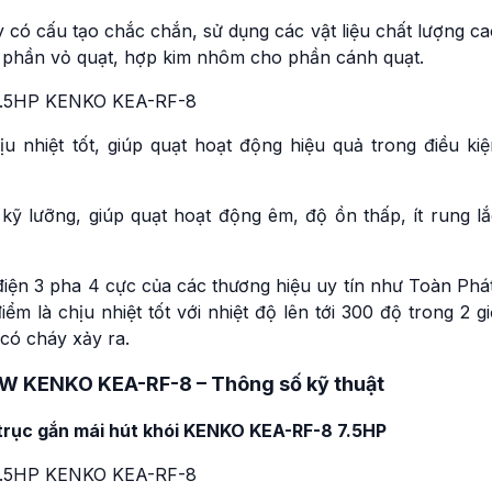
cháy 30KW 40HP KEN
ó cấu tạo chắc chắn, sử dụng các vật liệu chất lượng ca
KEC-FF-10
 phần vỏ quạt, hợp kim nhôm cho phần cánh quạt.
Liên hệ
Quạt ly tâm hút khói c
cháy 30HP 22KW KEN
nhiệt tốt, giúp quạt hoạt động hiệu quả trong điều kiệ
KEC-FF-10
Liên hệ
Quạt ly tâm hút khói c
kỹ lưỡng, giúp quạt hoạt động êm, độ ồn thấp, ít rung lắ
cháy 22KW 30HP KEN
KEC-FF-9
Liên hệ
iện 3 pha 4 cực của các thương hiệu uy tín như Toàn Phát
m là chịu nhiệt tốt với nhiệt độ lên tới 300 độ trong 2 g
Quạt ly tâm hút khói c
cháy 25HP 18.5KW
 có cháy xảy ra.
KENKO KEC-FF-9
Liên hệ
5KW KENKO KEA-RF-8 – Thông số kỹ thuật
Quạt ly tâm hút khói c
trục gắn mái hút khói KENKO KEA-RF-8 7.5HP
cháy 15KW KENKO KEC
FF-8 20HP
Liên hệ