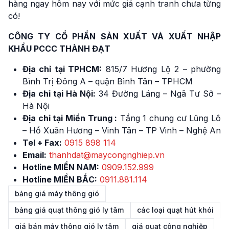
hàng ngay hôm nay với mức giá cạnh tranh chưa từng
có!
CÔNG TY CỔ PHẦN SẢN XUẤT VÀ XUẤT NHẬP
KHẨU PCCC THÀNH ĐẠT
Địa chỉ tại TPHCM:
815/7 Hương Lộ 2 – phường
Bình Trị Đông A – quận Bình Tân – TPHCM
Địa chỉ tại Hà Nội:
34 Đường Láng – Ngã Tư Sở –
Hà Nội
Địa chỉ tại Miền Trung :
Tầng 1 chung cư Lũng Lô
– Hồ Xuân Hương – Vinh Tân – TP Vinh – Nghệ An
Tel + Fax:
0915 898 114
Email:
thanhdat@maycongnghiep.vn
Hotline MIỀN NAM:
0909.152.999
Hotline MIỀN BẮC:
0911.881.114
bảng giá máy thông gió
bảng giá quạt thông gió ly tâm
các loại quạt hút khói
giá bán máy thông gió ly tâm
giá quạt công nghiệp