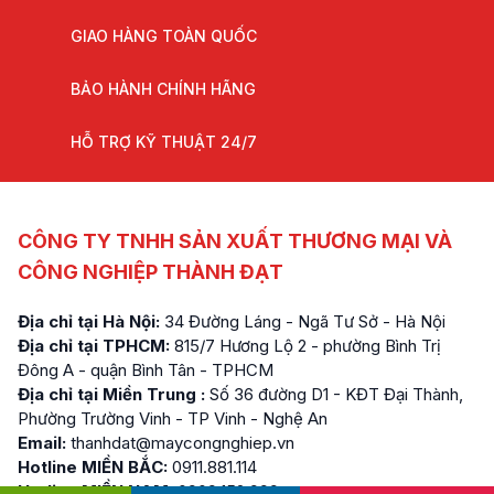
GIAO HÀNG TOÀN QUỐC
BẢO HÀNH CHÍNH HÃNG
HỖ TRỢ KỸ THUẬT 24/7
CÔNG TY TNHH SẢN XUẤT THƯƠNG MẠI VÀ
CÔNG NGHIỆP THÀNH ĐẠT
Địa chỉ tại Hà Nội:
34 Đường Láng - Ngã Tư Sở - Hà Nội
Địa chỉ tại TPHCM:
815/7 Hương Lộ 2 - phường Bình Trị
Đông A - quận Bình Tân - TPHCM
Địa chỉ tại Miền Trung :
Số 36 đường D1 - KĐT Đại Thành,
Phường Trường Vinh - TP Vinh - Nghệ An
Email:
thanhdat@maycongnghiep.vn
Hotline MIỀN BẮC:
0911.881.114
Hotline MIỀN NAM:
0909.152.999