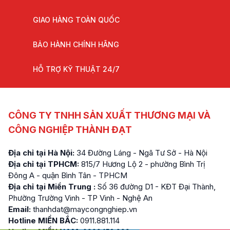
GIAO HÀNG TOÀN QUỐC
BẢO HÀNH CHÍNH HÃNG
HỖ TRỢ KỸ THUẬT 24/7
CÔNG TY TNHH SẢN XUẤT THƯƠNG MẠI VÀ
CÔNG NGHIỆP THÀNH ĐẠT
Địa chỉ tại Hà Nội:
34 Đường Láng - Ngã Tư Sở - Hà Nội
Địa chỉ tại TPHCM:
815/7 Hương Lộ 2 - phường Bình Trị
Đông A - quận Bình Tân - TPHCM
Địa chỉ tại Miền Trung :
Số 36 đường D1 - KĐT Đại Thành,
Phường Trường Vinh - TP Vinh - Nghệ An
Email:
thanhdat@maycongnghiep.vn
Hotline MIỀN BẮC:
0911.881.114