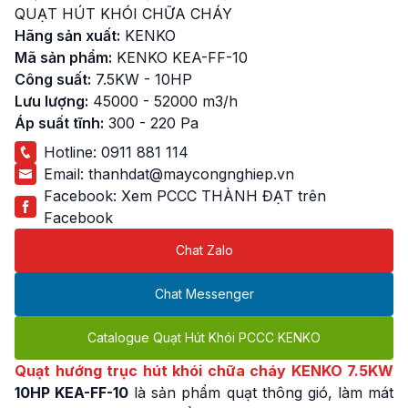
QUẠT HÚT KHÓI CHỮA CHÁY
Hãng sản xuất:
KENKO
Mã sản phẩm:
KENKO KEA-FF-10
Công suất:
7.5KW - 10HP
Lưu lượng:
45000 - 52000 m3/h
Áp suất tĩnh:
300 - 220 Pa
Hotline:
0911 881 114
Email:
thanhdat@maycongnghiep.vn
Facebook:
Xem PCCC THÀNH ĐẠT trên
Facebook
Chat Zalo
Chat Messenger
Catalogue Quạt Hút Khói PCCC KENKO
Quạt hướng trục hút khói chữa cháy KENKO 7.5KW
10HP KEA-FF-10
là sản phẩm quạt thông gió, làm mát