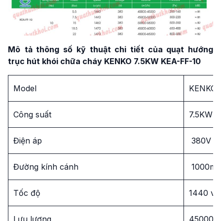
Mô
tả thông số kỹ thuật chi tiết của quạt hướng
trục hút khói chữa cháy KENKO 7.5KW KEA-FF-10
Model
KENKO 
Công suất
7.5KW –
Điện áp
380V –
Đường kính cánh
1000m
Tốc độ
1440 v/
Lưu lượng
45000 –