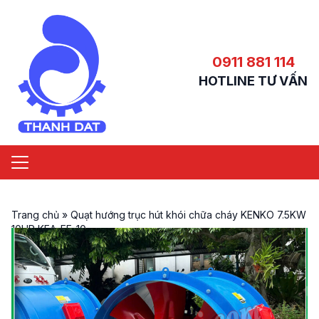
0911 881 114
HOTLINE TƯ VẤN
Trang chủ
»
Quạt hướng trục hút khói chữa cháy KENKO 7.5KW
10HP KEA-FF-10