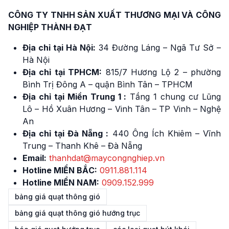
CÔNG TY TNHH SẢN XUẤT THƯƠNG MẠI VÀ CÔNG
NGHIỆP THÀNH ĐẠT
Địa chỉ tại Hà Nội:
34 Đường Láng – Ngã Tư Sở –
Hà Nội
Địa chỉ tại TPHCM:
815/7 Hương Lộ 2 – phường
Bình Trị Đông A – quận Bình Tân – TPHCM
Địa chỉ tại Miền Trung 1 :
Tầng 1 chung cư Lũng
Lô – Hồ Xuân Hương – Vinh Tân – TP Vinh – Nghệ
An
Địa chỉ tại Đà Nẵng :
440 Ông Ích Khiêm – Vĩnh
Trung – Thanh Khê – Đà Nẵng
Email:
thanhdat@maycongnghiep.vn
Hotline MIỀN BẮC:
091
1
.881.114
Hotline MIỀN NAM:
0909.152.999
bảng giá quạt thông gió
bảng giá quạt thông gió hướng trục