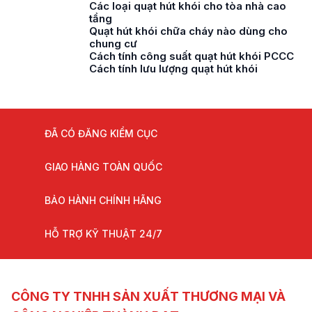
Các loại quạt hút khói cho tòa nhà cao
tầng
Quạt hút khói chữa cháy nào dùng cho
chung cư
Cách tính công suất quạt hút khói PCCC
Cách tính lưu lượng quạt hút khói
ĐÃ CÓ ĐĂNG KIỂM CỤC
GIAO HÀNG TOÀN QUỐC
BẢO HÀNH CHÍNH HÃNG
HỖ TRỢ KỸ THUẬT 24/7
CÔNG TY TNHH SẢN XUẤT THƯƠNG MẠI VÀ