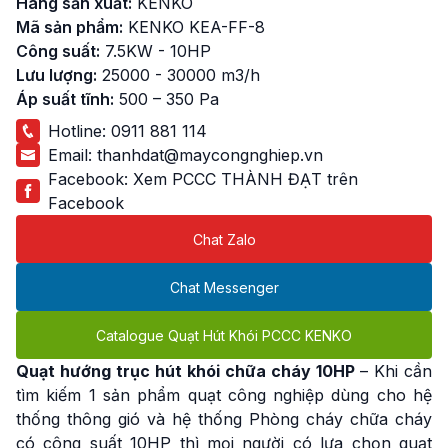
Hãng sản xuất:
KENKO
Mã sản phẩm:
KENKO KEA-FF-8
Công suất:
7.5KW - 10HP
Lưu lượng:
25000 - 30000 m3/h
Áp suất tĩnh:
500 – 350 Pa
Hotline:
0911 881 114
Email:
thanhdat@maycongnghiep.vn
Facebook:
Xem PCCC THÀNH ĐẠT trên
Facebook
Chat Zalo
Chat Messenger
Catalogue Quạt Hút Khói PCCC KENKO
Quạt hướng trục hút khói chữa cháy 10HP
– Khi cần
tìm kiếm 1 sản phẩm quạt công nghiệp dùng cho hệ
thống thông gió và hệ thống Phòng cháy chữa cháy
có công suất 10HP thì mọi người có lựa chọn quạt