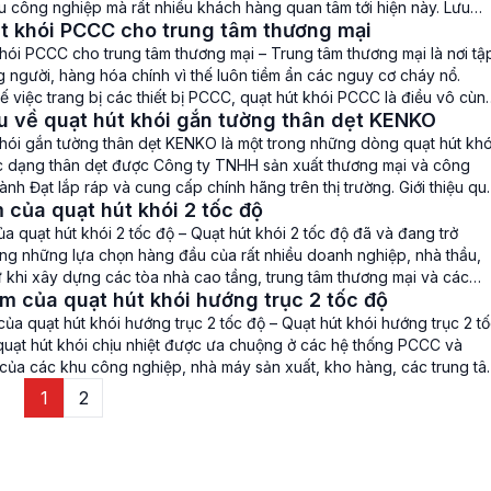
u công nghiệp mà rất nhiều khách hàng quan tâm tới hiện này. Lưu
t khói PCCC cho trung tâm thương mại
 quạt hút khói PCCC […]
hói PCCC cho trung tâm thương mại – Trung tâm thương mại là nơi tậ
 người, hàng hóa chính vì thế luôn tiềm ẩn các nguy cơ cháy nổ.
hế việc trang bị các thiết bị PCCC, quạt hút khói PCCC là điều vô cùn
u về quạt hút khói gắn tường thân dẹt KENKO
à trở […]
khói gắn tường thân dẹt KENKO là một trong những dòng quạt hút khó
c dạng thân dẹt được Công ty TNHH sản xuất thương mại và công
nh Đạt lắp ráp và cung cấp chính hãng trên thị trường. Giới thiệu qu
 của quạt hút khói 2 tốc độ
gắn tường thân dẹt KENKO Để […]
a quạt hút khói 2 tốc độ – Quạt hút khói 2 tốc độ đã và đang trở
ong những lựa chọn hàng đầu của rất nhiều doanh nghiệp, nhà thầu,
 khi xây dựng các tòa nhà cao tầng, trung tâm thương mại và các
m của quạt hút khói hướng trục 2 tốc độ
 xuất, […]
ủa quạt hút khói hướng trục 2 tốc độ – Quạt hút khói hướng trục 2 t
 quạt hút khói chịu nhiệt được ưa chuộng ở các hệ thống PCCC và
 của các khu công nghiệp, nhà máy sản xuất, kho hàng, các trung t
, tòa […]
1
2