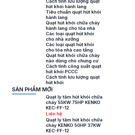
Cách tính lưu lượng quạt
hút khói hành lang
Tiêu chuẩn quạt hút khói
hành lang
Quạt hút khói chữa cháy
hành lang cho tòa nhà
Các loại quạt hút khói
cho nhà xưởng
Các loại quạt hút khói
cho tòa nhà cao tầng
Quạt hút khói chữa cháy
nào dùng cho chung cư
Cách tính công suất quạt
hút khói PCCC
Cách tính lưu lượng quạt
hút khói
SẢN PHẨM MỚI
Quạt ly tâm hút khói chữa
cháy 55KW 75HP KENKO
KEC-FF-12
Liên hệ
Quạt ly tâm hút khói chữa
cháy KENKO 50HP 37KW
KEC-FF-12