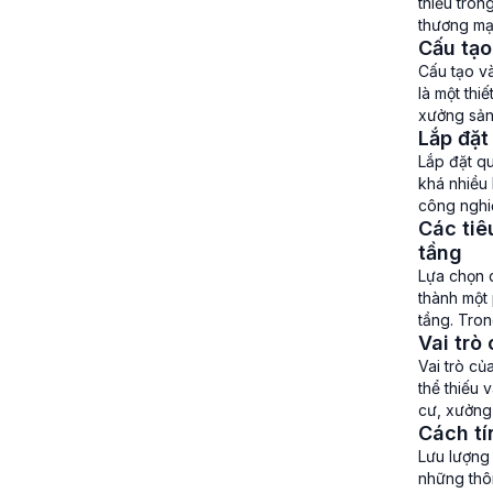
thiếu tron
thương mại
Cấu tạo
không khí,
Cấu tạo v
là một thi
xưởng sản 
Lắp đặt
và nguyên
Lắp đặt q
khá nhiều 
công nghiệ
Các tiê
rất nhiều 
tầng
Lựa chọn 
thành một
tầng. Tron
Vai trò
chóng, gâ
Vai trò củ
thể thiếu 
cư, xưởng 
Cách tí
trong an [
Lưu lượng
những thôn