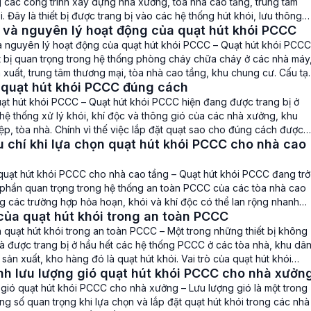
g các công trình xây dựng nhà xưởng, tòa nhà cao tầng, trung tâm
. Đây là thiết bị được trang bị vào các hệ thống hút khói, lưu thông
 và nguyên lý hoạt động của quạt hút khói PCCC
 cung cấp khí tươi […]
à nguyên lý hoạt động của quạt hút khói PCCC – Quạt hút khói PCCC
ết bị quan trọng trong hệ thống phòng cháy chữa cháy ở các nhà máy
xuất, trung tâm thương mại, tòa nhà cao tầng, khu chung cư. Cấu tạ
 quạt hút khói PCCC đúng cách
 lý hoạt động […]
uạt hút khói PCCC – Quạt hút khói PCCC hiện đang được trang bị ở
hệ thống xử lý khói, khí độc và thông gió của các nhà xưởng, khu
p, tòa nhà. Chính vì thế việc lắp đặt quạt sao cho đúng cách được
u chí khi lựa chọn quạt hút khói PCCC cho nhà cao
người quan tâm […]
quạt hút khói PCCC cho nhà cao tầng – Quạt hút khói PCCC đang trở
 phần quan trọng trong hệ thống an toàn PCCC của các tòa nhà cao
g các trường hợp hỏa hoạn, khói và khí độc có thể lan rộng nhanh
 của quạt hút khói trong an toàn PCCC
y nguy hiểm cho cư […]
a quạt hút khói trong an toàn PCCC – Một trong những thiết bị không
và được trang bị ở hầu hết các hệ thống PCCC ở các tòa nhà, khu dâ
sản xuất, kho hàng đó là quạt hút khói. Vai trò của quạt hút khói
nh lưu lượng gió quạt hút khói PCCC cho nhà xưởn
…]
 gió quạt hút khói PCCC cho nhà xưởng – Lưu lượng gió là một trong
g số quan trọng khi lựa chọn và lắp đặt quạt hút khói trong các nhà