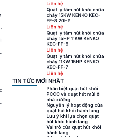
Liên hệ
Quạt ly tâm hút khói chữa
p
cháy 15KW KENKO KEC-
FF-8 20HP
Liên hệ
g
Quạt ly tâm hút khói chữa
cháy 15HP 11KW KENKO
i
KEC-FF-8
Liên hệ
ạt
Quạt ly tâm hút khói chữa
cháy 11KW 15HP KENKO
KEC-FF-7
Liên hệ
TIN TỨC MỚI NHẤT
Phân biệt quạt hút khói
ốc
PCCC và quạt hút mùi ở
nhà xưởng
âm
Nguyên lý hoạt động của
quạt hút khói hành lang
Lưu ý khi lựa chọn quạt
hút khói hành lang
Vai trò của quạt hút khói
hành lang