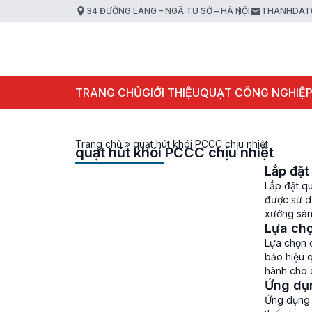
34 ĐƯỜNG LÁNG – NGÃ TƯ SỞ – HÀ NỘI
THANHDAT
TRANG CHỦ
GIỚI THIỆU
QUẠT CÔNG NGHIỆ
Trang chủ
»
quạt hút khói PCCC chịu nhiệt
quạt hút khói PCCC chịu nhiệt
Lắp đặt
Lắp đặt qu
được sử dụ
xưởng sản 
Lựa chọ
khói, khí 
Lựa chọn q
bảo hiệu q
hành cho c
Ứng dụn
xưởng, tòa
Ứng dụng 