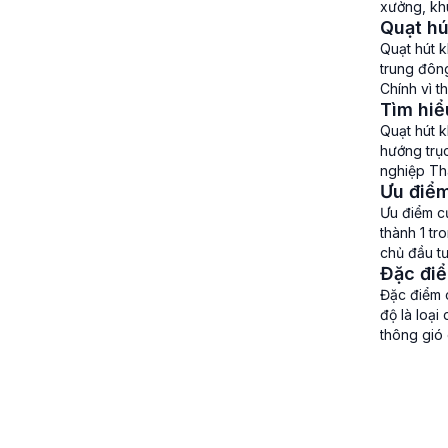
xưởng, kh
Quạt hú
lượng gió
Quạt hút k
trung đông
Chính vì t
Tìm hiể
cần thiết v
Quạt hút 
hướng trụ
nghiệp Thà
Ưu điểm
hút khói 
Ưu điểm củ
thành 1 tr
chủ đầu tư
Đặc điể
xưởng sản
Đặc điểm c
độ là loại
thông gió
thương mại