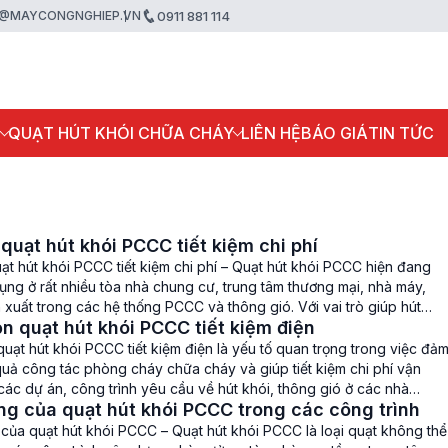
@MAYCONGNGHIEP.VN
0911 881 114
P
QUẠT HÚT KHÓI CHỮA CHÁY
LIÊN HỆ
BÁO GIÁ
TIN TỨC
 quạt hút khói PCCC tiết kiệm chi phí
ạt hút khói PCCC tiết kiệm chi phí – Quạt hút khói PCCC hiện đang
ng ở rất nhiều tòa nhà chung cư, trung tâm thương mại, nhà máy,
xuất trong các hệ thống PCCC và thông gió. Với vai trò giúp hút
n quạt hút khói PCCC tiết kiệm điện
độc ra ngoài mỗi […]
uạt hút khói PCCC tiết kiệm điện là yếu tố quan trọng trong việc đả
uả công tác phòng cháy chữa cháy và giúp tiết kiệm chi phí vận
ác dự án, công trình yêu cầu về hút khói, thông gió ở các nhà
g của quạt hút khói PCCC trong các công trình
 nhà cao tầng. […]
của quạt hút khói PCCC – Quạt hút khói PCCC là loại quạt không thể