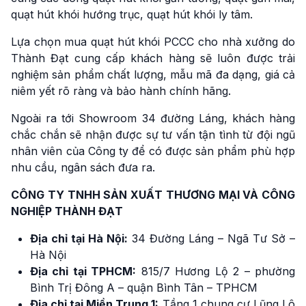
quạt hút khói hướng trục, quạt hút khói ly tâm.
Lựa chọn mua quạt hút khói PCCC cho nhà xưởng do
Thành Đạt cung cấp khách hàng sẽ luôn được trải
nghiệm sản phẩm chất lượng, mẫu mã đa dạng, giá cả
niêm yết rõ ràng và bảo hành chính hãng.
Ngoài ra tới Showroom 34 đường Láng, khách hàng
chắc chắn sẽ nhận được sự tư vấn tận tình từ đội ngũ
nhân viên của Công ty để có được sản phẩm phù hợp
nhu cầu, ngân sách đưa ra.
CÔNG TY TNHH SẢN XUẤT THƯƠNG MẠI VÀ CÔNG
NGHIỆP THÀNH ĐẠT
Địa chỉ tại Hà Nội:
34 Đường Láng – Ngã Tư Sở –
Hà Nội
Địa chỉ tại TPHCM:
815/7 Hương Lộ 2 – phường
Bình Trị Đông A – quận Bình Tân – TPHCM
Địa chỉ tại Miền Trung 1:
Tầng 1 chung cư Lũng Lô