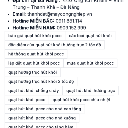
Địa chỉ tại Đà Nẵng :
440 Ông Ích Khiêm – Vĩnh
Trung – Thanh Khê – Đà Nẵng
Email:
thanhdat@maycongnghiep.vn
Hotline MIỀN BẮC:
091
1
.881.114
Hotline MIỀN NAM:
0909.152.999
báo giá quạt hút khói pccc
các loại quạt hút khói
đặc điểm của quạt hút khói hướng trục 2 tốc độ
hệ thống quạt hút khói pccc
lắp đặt quạt hút khói pccc
mua quạt hút khói pccc
quạt hướng trục hút khói
quạt hướng trục hút khói 2 tốc độ
quạt hút khói chống cháy
quạt hút khói hướng trục
quạt hút khói pccc
quạt hút khói pccc chịu nhiệt
quạt hút khói pccc cho nhà cao tầng
quạt hút khói pccc cho nhà xưởng
quạt hút khói pccc cho tầng hầm