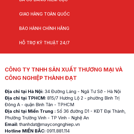
GIAO HÀNG TOÀN QUỐC
BẢO HÀNH CHÍNH HÃNG
HỖ TRỢ KỸ THUẬT 24/7
CÔNG TY TNHH SẢN XUẤT THƯƠNG MẠI VÀ
CÔNG NGHIỆP THÀNH ĐẠT
Địa chỉ tại Hà Nội:
34 Đường Láng - Ngã Tư Sở - Hà Nội
Địa chỉ tại TPHCM:
815/7 Hương Lộ 2 - phường Bình Trị
Đông A - quận Bình Tân - TPHCM
Địa chỉ tại Miền Trung :
Số 36 đường D1 - KĐT Đại Thành,
Phường Trường Vinh - TP Vinh - Nghệ An
Email:
thanhdat@maycongnghiep.vn
Hotline MIỀN BẮC:
0911.881.114