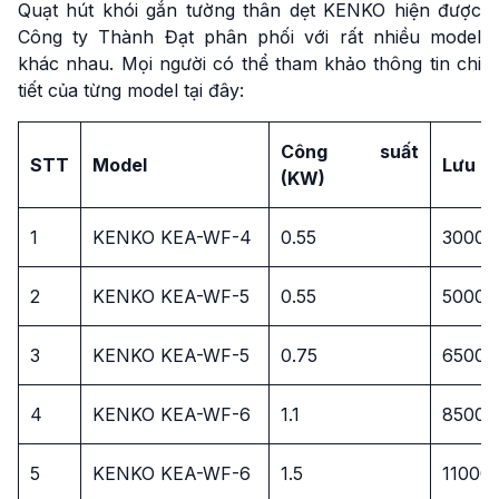
Quạt hút khói gắn tường thân dẹt KENKO hiện được
Công ty Thành Đạt phân phối với rất nhiều model
khác nhau. Mọi người có thể tham khảo thông tin chi
tiết của từng model tại đây:
Công suất
STT
Model
Lưu l
(KW)
1
KENKO KEA-WF-4
0.55
3000 
2
KENKO KEA-WF-5
0.55
5000 
3
KENKO KEA-WF-5
0.75
6500 
4
KENKO KEA-WF-6
1.1
8500 
5
KENKO KEA-WF-6
1.5
11000 