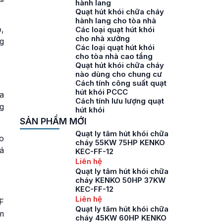
hành lang
Quạt hút khói chữa cháy
hành lang cho tòa nhà
,
Các loại quạt hút khói
cho nhà xưởng
g
Các loại quạt hút khói
cho tòa nhà cao tầng
Quạt hút khói chữa cháy
nào dùng cho chung cư
Cách tính công suất quạt
hút khói PCCC
a
Cách tính lưu lượng quạt
ng
hút khói
SẢN PHẨM MỚI
Quạt ly tâm hút khói chữa
o
cháy 55KW 75HP KENKO
á
KEC-FF-12
Liên hệ
Quạt ly tâm hút khói chữa
cháy KENKO 50HP 37KW
KEC-FF-12
Liên hệ
CF
Quạt ly tâm hút khói chữa
m
cháy 45KW 60HP KENKO