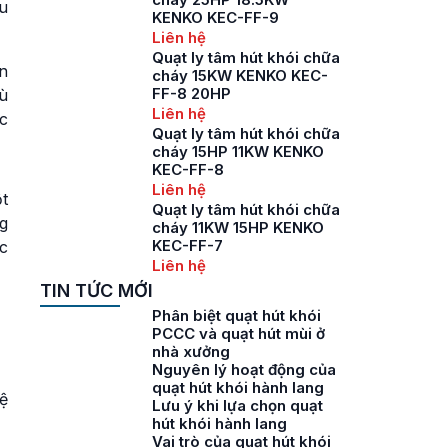
u
KENKO KEC-FF-9
Liên hệ
Quạt ly tâm hút khói chữa
n
cháy 15KW KENKO KEC-
FF-8 20HP
ù
Liên hệ
c
Quạt ly tâm hút khói chữa
cháy 15HP 11KW KENKO
KEC-FF-8
Liên hệ
t
Quạt ly tâm hút khói chữa
ng
cháy 11KW 15HP KENKO
KEC-FF-7
c
Liên hệ
TIN TỨC MỚI
Phân biệt quạt hút khói
PCCC và quạt hút mùi ở
nhà xưởng
Nguyên lý hoạt động của
quạt hút khói hành lang
ệ
Lưu ý khi lựa chọn quạt
hút khói hành lang
Vai trò của quạt hút khói