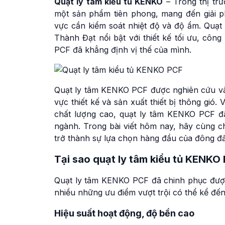
Quạt ly tâm kiểu tủ KENKO
– Trong thị tr
một sản phẩm tiên phong, mang đến giải p
vực cần kiểm soát nhiệt độ và độ ẩm. Quạ
Thành Đạt nổi bật với thiết kế tối ưu, côn
PCF đã khẳng định vị thế của mình.
Quạt ly tâm KENKO PCF được nghiên cứu và 
vực thiết kế và sản xuất thiết bị thông gió.
chất lượng cao, quạt ly tâm KENKO PCF đ
ngành. Trong bài viết hôm nay, hãy cùng ch
trở thành sự lựa chọn hàng đầu của đông đ
Tại sao quạt ly tâm kiểu tủ KENKO
Quạt ly tâm KENKO PCF đã chinh phục được 
nhiều những ưu điểm vượt trội có thể kể đế
Hiệu suất hoạt động, độ bền cao