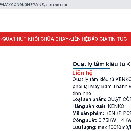
@MAYCONGNGHIEP.VN
0911 881 114
P
QUẠT HÚT KHÓI CHỮA CHÁY
LIÊN HỆ
BÁO GIÁ
TIN TỨC
Quạt ly tâm kiểu tủ
Liên hệ
Quạt ly tâm kiểu tủ KENK
phối tại Máy Bơm Thành Đạ
tình nhé
Loại sản phẩm:
QUẠT CÔ
Hãng sản xuất:
KENKO
Mã sản phẩm:
KENKP PC
Công suất:
0.75KW - 4K
Lưu lượng:
max 10010m3/