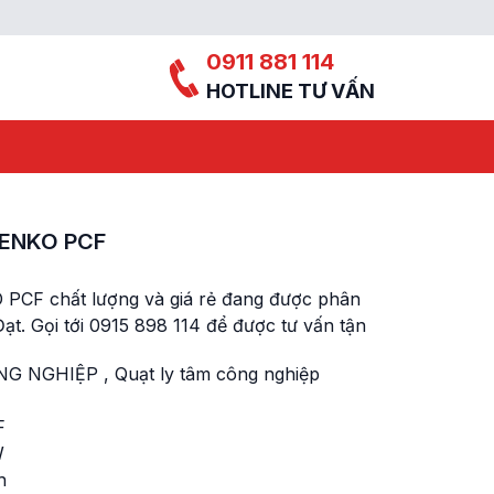
0911 881 114
HOTLINE TƯ VẤN
 KENKO PCF
O PCF chất lượng và giá rẻ đang được phân
t. Gọi tới 0915 898 114 để được tư vấn tận
NG NGHIỆP
,
Quạt ly tâm công nghiệp
F
W
h