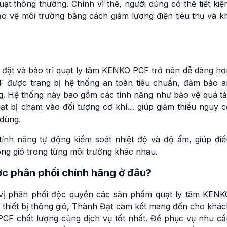
quạt thông thường. Chính vì thế, người dùng có thể tiết ki
o vệ môi trường bằng cách giảm lượng điện tiêu thụ và kh
ắp đặt và bảo trì quạt ly tâm KENKO PCF trở nên dễ dàng h
F được trang bị hệ thống an toàn tiêu chuẩn, đảm bảo a
g. Hệ thống này bao gồm các tính năng như bảo vệ quá tải
uạt bị chạm vào đối tượng cơ khí… giúp giảm thiểu nguy c
 dùng.
ính năng tự động kiểm soát nhiệt độ và độ ẩm, giúp điề
ông gió trong từng môi trường khác nhau.
ợc phân phối chính hãng ở đâu?
vị phân phối độc quyền các sản phẩm quạt ly tâm KENK
c thiết bị thông gió, Thành Đạt cam kết mang đến cho khá
F chất lượng cùng dịch vụ tốt nhất. Để phục vụ nhu cầ