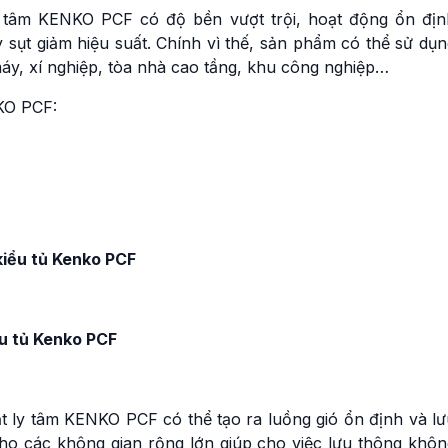
ly tâm KENKO PCF có độ bền vượt trội, hoạt động ổn địn
 sụt giảm hiệu suất. Chính vì thế, sản phẩm có thể sử dụ
áy, xí nghiệp, tòa nhà cao tầng, khu công nghiệp…
KO PCF:
kiểu tủ Kenko PCF
ểu tủ Kenko PCF
t ly tâm KENKO PCF có thể tạo ra luồng gió ổn định và lư
cho các không gian rộng lớn giúp cho việc lưu thông khôn