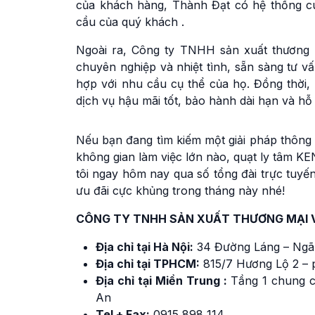
của khách hàng, Thành Đạt có hệ thống 
cầu của quý khách .
Ngoài ra, Công ty TNHH sản xuất thương 
chuyên nghiệp và nhiệt tình, sẵn sàng tư 
hợp với nhu cầu cụ thể của họ. Đồng thời
dịch vụ hậu mãi tốt, bảo hành dài hạn và hỗ 
Nếu bạn đang tìm kiếm một giải pháp thông
không gian làm việc lớn nào, quạt ly tâm K
tôi ngay hôm nay qua số tổng đài trực tuy
ưu đãi cực khủng trong tháng này nhé!
CÔNG TY TNHH SẢN XUẤT THƯƠNG MẠI 
Địa chỉ tại Hà Nội:
34 Đường Láng – Ngã
Địa chỉ tại TPHCM:
815/7 Hương Lộ 2 – 
Địa chỉ tại Miền Trung :
Tầng 1 chung c
An
Tel + Fax:
0915 898 114