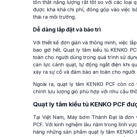
tổn thất năng lượng rất tốt so với các loại 
được kha khá chi phí, đóng góp vào việc bả
thải ra môi trường.
Dễ dàng lắp đặt và bảo trì
Với thiết kế đơn giản và thông minh, việc l
bao giờ hết. Quạt ly tâm kiểu tủ KENKO PC
toàn cho người dùng trong quá trình sử dụn
cản lực cánh quạt, tự động ngắt điện khi q
xảy ra sự cố và đảm bảo an toàn cho người
Ngoài ra, quạt ly tâm KENKO PCF còn có t
chỉnh lưu lượng gió phù hợp với nhu cầu th
Quạt ly tâm kiểu tủ KENKO PCF đư
Tại Việt Nam, Máy bơm Thành Đạt là đơn 
PCF. Với kinh nghiệm lâu năm trong lĩnh vự
hàng những sản phẩm quạt ly tâm KENKO PC