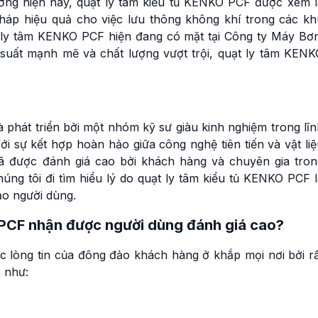
ường hiện nay, quạt ly tâm kiểu tủ KENKO PCF được xem l
háp hiệu quả cho việc lưu thông không khí trong các kh
t ly tâm KENKO PCF hiện đang có mặt tại Công ty Máy Bơ
g suất mạnh mẽ và chất lượng vượt trội, quạt ly tâm KENK
phát triển bởi một nhóm kỹ sư giàu kinh nghiệm trong lĩn
 Với sự kết hợp hoàn hảo giữa công nghệ tiên tiến và vật li
ã được đánh giá cao bởi khách hàng và chuyên gia tron
úng tôi đi tìm hiểu lý do quạt ly tâm kiểu tủ KENKO PCF 
ảo người dùng.
 PCF nhận được người dùng đánh giá cao?
lòng tin của đông đảo khách hàng ở khắp mọi nơi bởi rấ
n như: