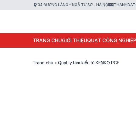
34 ĐƯỜNG LÁNG – NGÃ TƯ SỞ – HÀ NỘI
THANHDAT
TRANG CHỦ
GIỚI THIỆU
QUẠT CÔNG NGHIỆ
Trang chủ
»
Quạt ly tâm kiểu tủ KENKO PCF