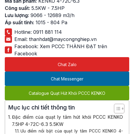
Mã sản phẩm:
KENKO 4-72C-6.3
Công suất:
5.5KW - 7.5HP
Lưu lượng:
9066 - 12689 m3/h
Áp suất tĩnh:
1015 - 804 Pa
Hotline:
0911 881 114
Email:
thanhdat@maycongnghiep.vn
Facebook:
Xem PCCC THÀNH ĐẠT trên
Facebook
Chat Zalo
Chat Messenger
Catalogue Quạt Hút Khói PCCC KENKO
Mục lục chi tiết thông tin
Đặc điểm của quạt ly tâm hút khói PCCC KENKO
7.5HP 4-72C-6.3 5.5KW
Ưu điểm nổi bật của quạt ly tâm PCCC KENKO 4-