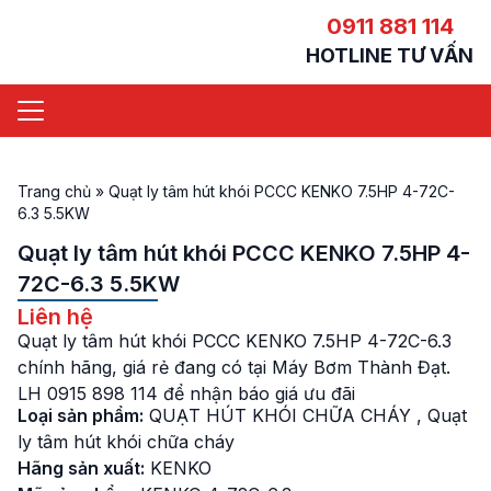
0911 881 114
HOTLINE TƯ VẤN
Trang chủ
»
Quạt ly tâm hút khói PCCC KENKO 7.5HP 4-72C-
6.3 5.5KW
Quạt ly tâm hút khói PCCC KENKO 7.5HP 4-
72C-6.3 5.5KW
Liên hệ
Quạt ly tâm hút khói PCCC KENKO 7.5HP 4-72C-6.3
chính hãng, giá rẻ đang có tại Máy Bơm Thành Đạt.
LH 0915 898 114 để nhận báo giá ưu đãi
Loại sản phẩm:
QUẠT HÚT KHÓI CHỮA CHÁY
,
Quạt
ly tâm hút khói chữa cháy
Hãng sản xuất:
KENKO