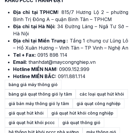
KHẨU PCCC THÀNH ĐẠT
Địa chỉ tại TPHCM:
815/7 Hương Lộ 2 – phường
Bình Trị Đông A – quận Bình Tân – TPHCM
Địa chỉ tại Hà Nội:
34 Đường Láng – Ngã Tư Sở –
Hà Nội
Địa chỉ tại Miền Trung :
Tầng 1 chung cư Lũng Lô
– Hồ Xuân Hương – Vinh Tân – TP Vinh – Nghệ An
Tel + Fax:
0915 898 114
Email:
thanhdat@maycongnghiep.vn
Hotline MIỀN NAM:
0909.152.999
Hotline MIỀN BẮC:
0911.881.114
bảng giá máy thông gió
bảng giá quạt thông gió ly tâm
các loại quạt hút khói
giá bán máy thông gió ly tâm
giá quạt công nghiệp
giá quạt hút khói
giá quạt hút khói công nghiệp
giá quạt hút khói pccc
giá quạt thông gió
hệ thống hút khói pccc nhà xưởng
máy thông gió