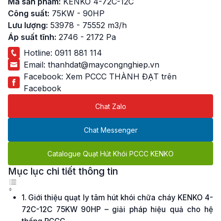
Mã sản phẩm:
KENKO 4-72C-12C
Công suất:
75KW - 90HP
Lưu lượng:
53978 - 75552 m3/h
Áp suất tĩnh:
2746 - 2172 Pa
Hotline:
0911 881 114
Email:
thanhdat@maycongnghiep.vn
Facebook:
Xem PCCC THÀNH ĐẠT trên
Facebook
Chat Zalo
Chat Messenger
Catalogue Quạt Hút Khói PCCC KENKO
Mục lục chi tiết thông tin
Giới thiệu quạt ly tâm hút khói chữa cháy KENKO 4-
72C-12C 75KW 90HP – giải pháp hiệu quả cho hệ