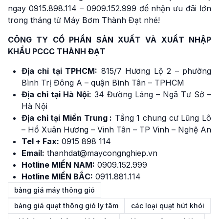
ngay 0915.898.114 – 0909.152.999 để nhận ưu đãi lớn
trong tháng từ Máy Bơm Thành Đạt nhé!
CÔNG TY CỔ PHẦN SẢN XUẤT VÀ XUẤT NHẬP
KHẨU PCCC THÀNH ĐẠT
Địa chỉ tại TPHCM:
815/7 Hương Lộ 2 – phường
Bình Trị Đông A – quận Bình Tân – TPHCM
Địa chỉ tại Hà Nội:
34 Đường Láng – Ngã Tư Sở –
Hà Nội
Địa chỉ tại Miền Trung :
Tầng 1 chung cư Lũng Lô
– Hồ Xuân Hương – Vinh Tân – TP Vinh – Nghệ An
Tel + Fax:
0915 898 114
Email:
thanhdat@maycongnghiep.vn
Hotline MIỀN NAM:
0909.152.999
Hotline MIỀN BẮC:
0911.881.114
bảng giá máy thông gió
bảng giá quạt thông gió ly tâm
các loại quạt hút khói