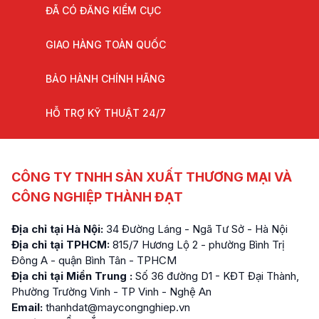
ĐÃ CÓ ĐĂNG KIỂM CỤC
GIAO HÀNG TOÀN QUỐC
BẢO HÀNH CHÍNH HÃNG
HỖ TRỢ KỸ THUẬT 24/7
CÔNG TY TNHH SẢN XUẤT THƯƠNG MẠI VÀ
CÔNG NGHIỆP THÀNH ĐẠT
Địa chỉ tại Hà Nội:
34 Đường Láng - Ngã Tư Sở - Hà Nội
Địa chỉ tại TPHCM:
815/7 Hương Lộ 2 - phường Bình Trị
Đông A - quận Bình Tân - TPHCM
Địa chỉ tại Miền Trung :
Số 36 đường D1 - KĐT Đại Thành,
Phường Trường Vinh - TP Vinh - Nghệ An
Email:
thanhdat@maycongnghiep.vn