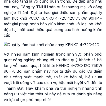
nhà cao tầng là vô cùng quan trọng. Để đáp ứng nhu
cầu này, Công ty TNHH sản xuất thương mại và công
nghiệp Thành Đạt tự hào giới thiệu sản phẩm quạt ly
tâm hút khói PCCC KENKO 4-72C-12C 75KW 90HP –
một giải pháp hoàn hảo giúp kiểm soát và loại bỏ khói
độc hại một cách hiệu quả trong các tình huống khẩn
cấp.
Với nhiều năm kinh nghiệm trong lĩnh vực phân phối
quạt công nghiệp chúng tôi tin rằng quý khách sẽ hài
lòng về model quạt hút khói KENKO 4-72C-12C 75KW
90HP. Bởi sản phẩm này hội tụ đầy đủ các ưu điểm
như công suất mạnh mẽ, thiết kế bền bỉ, hiệu suất
vượt trội cùng với các dịch vụ hậu mãi tuyệt vời đến từ
Thành Đạt. Hãy khám phá và trải nghiệm những tính
năng ưu việt của thiết bị này để đưa ra đánh giá riêng
và lựa chọn phù hợp nhé!