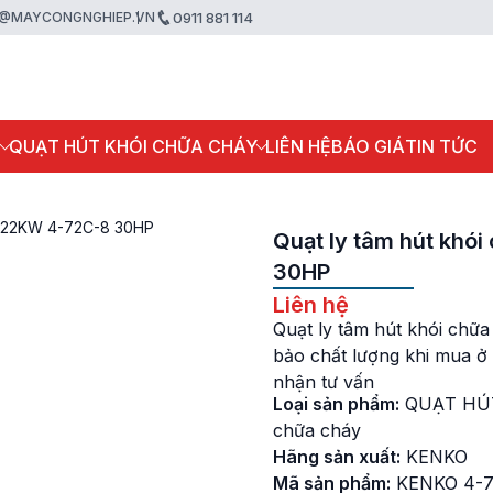
@MAYCONGNGHIEP.VN
0911 881 114
P
QUẠT HÚT KHÓI CHỮA CHÁY
LIÊN HỆ
BÁO GIÁ
TIN TỨC
KO 22KW 4-72C-8 30HP
Quạt ly tâm hút kh
30HP
Liên hệ
Quạt ly tâm hút khói ch
bảo chất lượng khi mua 
nhận tư vấn
Loại sản phẩm:
QUẠT HÚ
chữa cháy
Hãng sản xuất:
KENKO
Mã sản phẩm:
KENKO 4-7