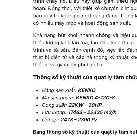
trình cháy nổ. Điều này giúp giảm thiểu n
hoạn. Đồng thời, với thiết kế chuyên biệ
bảo duy trì không gian thoáng đãng, trong l
có nhiều máy móc và hoạt động sản xuất.
Khả năng hút khói nhanh chóng và hiệu qu
thiểu lượng khói lan tỏa, tạo điều kiện thuậ
trình và tài sản. Bên cạnh đó, việc lắp đ
thiết bị điện tử và các hệ thống kỹ thuật k
thiết bị và giảm chi phí bảo trì.
Thông số kỹ thuật của quạt ly tâm c
Hãng sản xuất:
KENKO
Mã sản phẩm:
KENKO 4-72C-8
Công suất:
22KW – 30HP
Lưu lượng:
17463 – 22435 m3/h
Cột áp:
2478 – 2390 Pz
Bảng thông số kỹ thuật của quạt ly tâm 