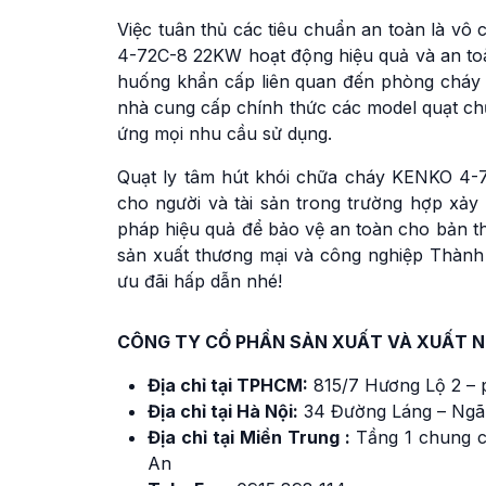
Việc tuân thủ các tiêu chuẩn an toàn là v
4-72C-8 22KW hoạt động hiệu quả và an toàn
huống khẩn cấp liên quan đến phòng cháy c
nhà cung cấp chính thức các model quạt chữ
ứng mọi nhu cầu sử dụng.
Quạt ly tâm hút khói chữa cháy KENKO 4-7
cho người và tài sản trong trường hợp xảy r
pháp hiệu quả để bảo vệ an toàn cho bản t
sản xuất thương mại và công nghiệp Thành
ưu đãi hấp dẫn nhé!
CÔNG TY CỔ PHẦN SẢN XUẤT VÀ XUẤT 
Địa chỉ tại TPHCM:
815/7 Hương Lộ 2 – 
Địa chỉ tại Hà Nội:
34 Đường Láng – Ngã
Địa chỉ tại Miền Trung :
Tầng 1 chung c
An