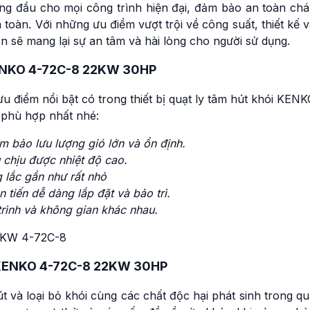
 đầu cho mọi công trình hiện đại, đảm bảo an toàn chá
 toàn. Với những ưu điểm vượt trội về công suất, thiết kế 
 sẽ mang lại sự an tâm và hài lòng cho người sử dụng.
KENKO 4-72C-8 22KW 30HP
 điểm nổi bật có trong thiết bị quạt ly tâm hút khói KEN
phù hợp nhất nhé:
 bảo lưu lượng gió lớn và ổn định.
u chịu được nhiệt độ cao
.
g
lắc gần như rất nhỏ
n tiến dễ dàng lắp đặt và bảo trì.
trình
và không gian khác nhau
.
y KENKO 4-72C-8 22KW 30HP
và loại bỏ khói cùng các chất độc hại phát sinh trong qu