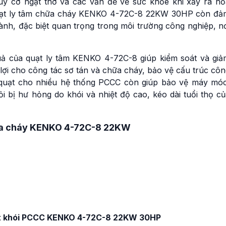
guy cơ ngạt thở và các vấn đề về sức khỏe khi xảy ra hỏ
t quạt ly tâm chữa cháy KENKO 4-72C-8 22KW 30HP còn đả
ành, đặc biệt quan trọng trong môi trường công nghiệp, n
ả của quạt ly tâm KENKO 4-72C-8 giúp kiểm soát và giả
n lợi cho công tác sơ tán và chữa cháy, bảo vệ cấu trúc cô
ặt quạt cho nhiều hệ thống PCCC còn giúp bảo vệ máy móc
hỏi bị hư hỏng do khói và nhiệt độ cao, kéo dài tuổi thọ c
hữa cháy KENKO 4-72C-8 22KW
hút khói PCCC KENKO 4-72C-8 22KW 30HP