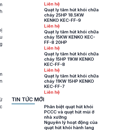
Liên hệ
m
Quạt ly tâm hút khói chữa
h
cháy 25HP 18.5KW
KENKO KEC-FF-9
Liên hệ
bị
Quạt ly tâm hút khói chữa
u
cháy 15KW KENKO KEC-
FF-8 20HP
g
Liên hệ
Quạt ly tâm hút khói chữa
cháy 15HP 11KW KENKO
KEC-FF-8
Liên hệ
m
Quạt ly tâm hút khói chữa
n
cháy 11KW 15HP KENKO
KEC-FF-7
Liên hệ
TIN TỨC MỚI
ử
c
Phân biệt quạt hút khói
PCCC và quạt hút mùi ở
nhà xưởng
Nguyên lý hoạt động của
quạt hút khói hành lang