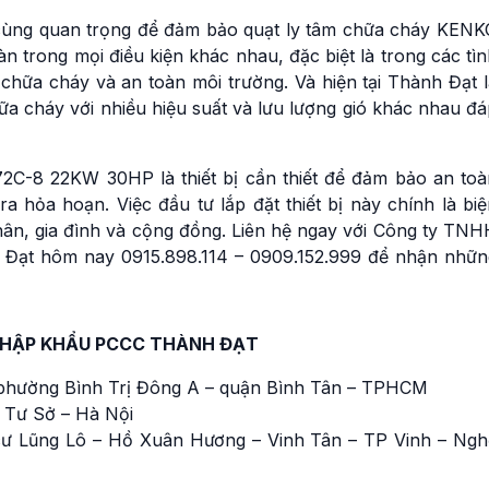
ô cùng quan trọng để đảm bảo quạt ly tâm chữa cháy KENK
 trong mọi điều kiện khác nhau, đặc biệt là trong các tì
hữa cháy và an toàn môi trường. Và hiện tại Thành Đạt l
a cháy với nhiều hiệu suất và lưu lượng gió khác nhau đá
2C-8 22KW 30HP là thiết bị cần thiết để đảm bảo an toà
a hỏa hoạn. Việc đầu tư lắp đặt thiết bị này chính là bi
hân, gia đình và cộng đồng. Liên hệ ngay với Công ty TNH
 Đạt hôm nay 0915.898.114 – 0909.152.999 để nhận nhữn
NHẬP KHẨU PCCC THÀNH ĐẠT
phường Bình Trị Đông A – quận Bình Tân – TPHCM
 Tư Sở – Hà Nội
ư Lũng Lô – Hồ Xuân Hương – Vinh Tân – TP Vinh – Ngh