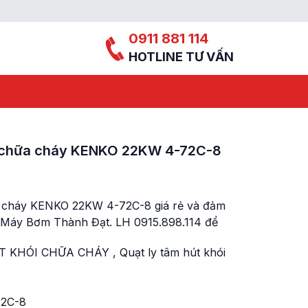
0911 881 114
HOTLINE TƯ VẤN
ói chữa cháy KENKO 22KW 4-72C-8
ữa cháy KENKO 22KW 4-72C-8 giá rẻ và đảm
ở Máy Bơm Thành Đạt. LH 0915.898.114 để
T KHÓI CHỮA CHÁY
,
Quạt ly tâm hút khói
2C-8