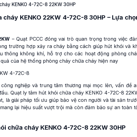
ữa cháy KENKO 4-72C-8 22KW 30HP
hữa cháy KENKO 22KW
4-72C-8 30HP – Lựa chọ
22KW
– Quạt PCCC đóng vai trò quan trọng trong việc đả
 trong trường hợp xảy ra cháy bằng cách giúp hút khói và k
ưu thông không khí, hỗ trợ cho các hoạt động phòng chá
 quả của hệ thống phòng cháy chữa cháy hiện nay
 công nghiệp và trung tâm thương mại mọc lên, vấn đề a
 đầu. Quạt ly tâm hút khói chữa cháy KENKO 4-72C-8 22K
là giải pháp tối ưu giúp bảo vệ con người và tài sản trư
ang lại hiệu suất vượt trội mà còn đảm bảo sự an toàn tố
t khói chữa cháy KENKO 4-72C-8 22KW 30HP