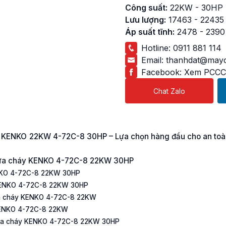
Công suất:
22KW - 30HP
Lưu lượng:
17463 - 22435
Áp suất tĩnh:
2478 - 2390
Hotline:
0911 881 114
Email:
thanhdat@mayc
Facebook:
Xem PCCC
Chat Zalo
háy KENKO 22KW 4-72C-8 30HP – Lựa chọn hàng đầu cho an to
i chữa cháy KENKO 4-72C-8 22KW 30HP
ENKO 4-72C-8 22KW 30HP
 KENKO 4-72C-8 22KW 30HP
hữa cháy KENKO 4-72C-8 22KW
 KENKO 4-72C-8 22KW
chữa cháy KENKO 4-72C-8 22KW 30HP