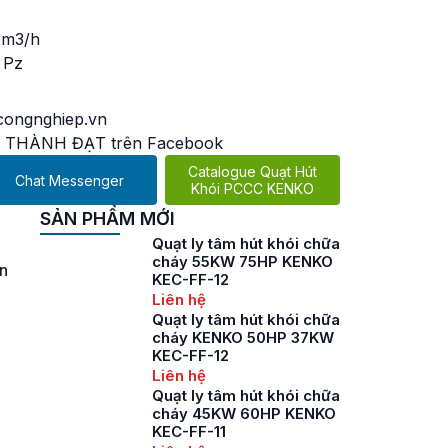
 m3/h
 Pz
ongnghiep.vn
 THÀNH ĐẠT trên Facebook
Catalogue Quạt Hút
Chat Messenger
Khói PCCC KENKO
SẢN PHẨM MỚI
Quạt ly tâm hút khói chữa
cháy 55KW 75HP KENKO
àn
KEC-FF-12
Liên hệ
Quạt ly tâm hút khói chữa
cháy KENKO 50HP 37KW
KEC-FF-12
Liên hệ
Quạt ly tâm hút khói chữa
cháy 45KW 60HP KENKO
KEC-FF-11