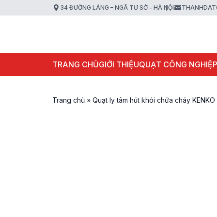
34 ĐƯỜNG LÁNG – NGÃ TƯ SỞ – HÀ NỘI
THANHDAT
TRANG CHỦ
GIỚI THIỆU
QUẠT CÔNG NGHIỆ
Trang chủ
»
Quạt ly tâm hút khói chữa cháy KEN