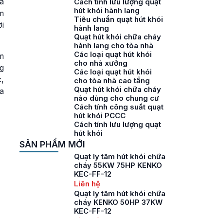
a
Cách tính lưu lượng quạt
hút khói hành lang
m
Tiêu chuẩn quạt hút khói
ơi
hành lang
Quạt hút khói chữa cháy
hành lang cho tòa nhà
Các loại quạt hút khói
m
cho nhà xưởng
ng
Các loại quạt hút khói
,
cho tòa nhà cao tầng
Quạt hút khói chữa cháy
ủa
nào dùng cho chung cư
Cách tính công suất quạt
hút khói PCCC
Cách tính lưu lượng quạt
hút khói
SẢN PHẨM MỚI
Quạt ly tâm hút khói chữa
cháy 55KW 75HP KENKO
KEC-FF-12
Liên hệ
Quạt ly tâm hút khói chữa
cháy KENKO 50HP 37KW
KEC-FF-12