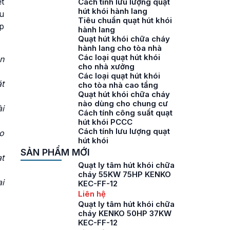
ệt
Cách tính lưu lượng quạt
hút khói hành lang
u
Tiêu chuẩn quạt hút khói
p
hành lang
Quạt hút khói chữa cháy
hành lang cho tòa nhà
Các loại quạt hút khói
n
cho nhà xưởng
Các loại quạt hút khói
át
cho tòa nhà cao tầng
Quạt hút khói chữa cháy
nào dùng cho chung cư
ài
Cách tính công suất quạt
hút khói PCCC
Cách tính lưu lượng quạt
o
hút khói
SẢN PHẨM MỚI
t
Quạt ly tâm hút khói chữa
cháy 55KW 75HP KENKO
ại
KEC-FF-12
Liên hệ
Quạt ly tâm hút khói chữa
cháy KENKO 50HP 37KW
KEC-FF-12