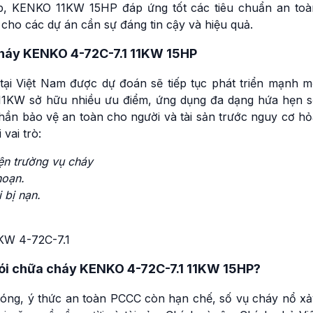
ệp, KENKO 11KW 15HP đáp ứng tốt các tiêu chuẩn an toà
cho các dự án cần sự đáng tin cậy và hiệu quả.
 cháy KENKO 4-72C-7.1 11KW 15HP
 tại Việt Nam được dự đoán sẽ tiếp tục phát triển mạnh m
11KW sở hữu nhiều ưu điểm, ứng dụng đa dạng hứa hẹn s
phần bảo vệ an toàn cho người và tài sản trước nguy cơ h
vai trò:
iện trường vụ cháy
hoạn.
 bị nạn.
khói chữa cháy KENKO 4-72C-7.1 11KW 15HP?
óng, ý thức an toàn PCCC còn hạn chế, số vụ cháy nổ xả