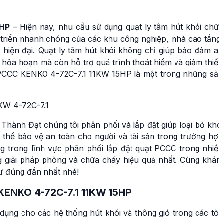
5HP
– Hiện nay, nhu cầu sử dụng quạt ly tâm hút khói chữ
 triển nhanh chóng của các khu công nghiệp, nhà cao tầng
 hiện đại. Quạt ly tâm hút khói không chỉ giúp bảo đảm a
 hỏa hoạn mà còn hỗ trợ quá trình thoát hiểm và giảm thi
hói PCCC KENKO 4-72C-7.1 11KW 15HP là một trong những sả
hành Đạt chúng tôi phân phối và lắp đặt giúp loại bỏ khó
 thể bảo vệ an toàn cho người và tài sản trong trường hợ
g trong lĩnh vực phân phối lắp đặt quạt PCCC trong nhiề
 giải pháp phòng và chữa cháy hiệu quả nhất. Cùng khá
tư đúng đắn nhất nhé!
C KENKO 4-72C-7.1 11KW 15HP
dụng cho các hệ thống hút khói và thông gió trong các tò