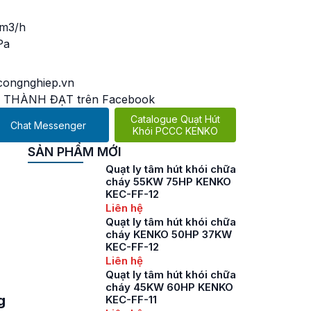
 m3/h
Pa
ongnghiep.vn
 THÀNH ĐẠT trên Facebook
Catalogue Quạt Hút
Chat Messenger
Khói PCCC KENKO
SẢN PHẨM MỚI
Quạt ly tâm hút khói chữa
cháy 55KW 75HP KENKO
KEC-FF-12
Liên hệ
Quạt ly tâm hút khói chữa
cháy KENKO 50HP 37KW
KEC-FF-12
Liên hệ
Quạt ly tâm hút khói chữa
cháy 45KW 60HP KENKO
g
KEC-FF-11