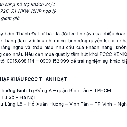
sẵn sàng hỗ trợ khách
24/7.
72C-7.1 11KW 15HP hợp lý
 giảm giá
.
y bơm Thành Đạt tự hào là đối tác tin cậy của nhiều doan
lên hàng đầu. Với tiêu chí mang lại những quyền lợi cao nh
 lắng nghe và thấu hiểu nhu cầu của khách hàng, khôn
lòng cao nhất. Nếu cần mua quạt ly tâm hút khói PCCC KEN
ôi 0915.898.114 – 0909.152.999 để trải nghiệm sự khác bi
NHẬP KHẨU PCCC THÀNH ĐẠT
phường Bình Trị Đông A – quận Bình Tân – TPHCM
 Tư Sở – Hà Nội
ư Lũng Lô – Hồ Xuân Hương – Vinh Tân – TP Vinh – Ngh