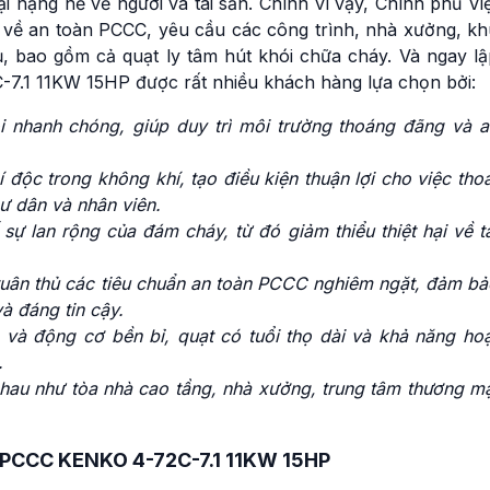
ại nặng nề về người và tài sản. Chính vì vậy, Chính phủ Vi
 về an toàn PCCC, yêu cầu các công trình, nhà xưởng, kh
, bao gồm cả quạt ly tâm hút khói chữa cháy. Và ngay lậ
-7.1 11KW 15HP được rất nhiều khách hàng lựa chọn bởi:
ói nhanh chóng, giúp duy trì môi trường thoáng đãng và a
 độc trong không khí, tạo điều kiện thuận lợi cho việc tho
ư dân và nhân viên.
sự lan rộng của đám cháy, từ đó giảm thiểu thiệt hại về t
uân thủ các tiêu chuẩn an toàn
PCCC nghiêm ngặt, đảm bả
à đáng tin cậy.
 và động cơ bền bỉ, quạt có tuổi thọ dài và khả năng hoạ
.
nhau như tòa nhà cao tầng, nhà xưởng, trung tâm thương m
ói PCCC KENKO 4-72C-7.1 11KW 15HP