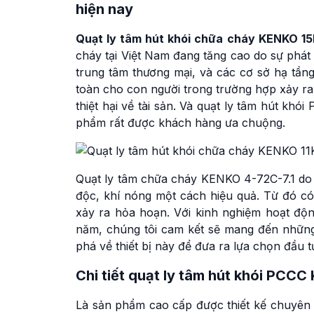
hiện nay
Quạt ly tâm hút khói chữa cháy KENKO 1
cháy tại Việt Nam đang tăng cao do sự phát
trung tâm thương mại, và các cơ sở hạ tầng
toàn cho con người trong trường hợp xảy ra
thiệt hại về tài sản. Và quạt ly tâm hút k
phẩm rất được khách hàng ưa chuộng.
Quạt ly tâm chữa cháy KENKO 4-72C-7.1 do T
độc, khí nóng một cách hiệu quả. Từ đó có
xảy ra hỏa hoạn. Với kinh nghiệm hoạt độn
năm, chúng tôi cam kết sẽ mang đến những
phá về thiết bị này để đưa ra lựa chọn đầu 
Chi tiết quạt ly tâm hút khói PCC
Là sản phẩm cao cấp được thiết kế chuyên 