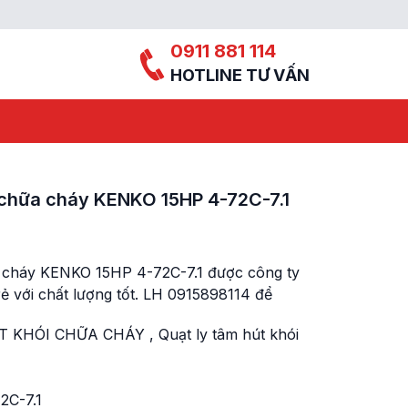
0911 881 114
HOTLINE TƯ VẤN
i chữa cháy KENKO 15HP 4-72C-7.1
a cháy KENKO 15HP 4-72C-7.1 được công ty
ẻ với chất lượng tốt. LH 0915898114 để
T KHÓI CHỮA CHÁY
,
Quạt ly tâm hút khói
2C-7.1