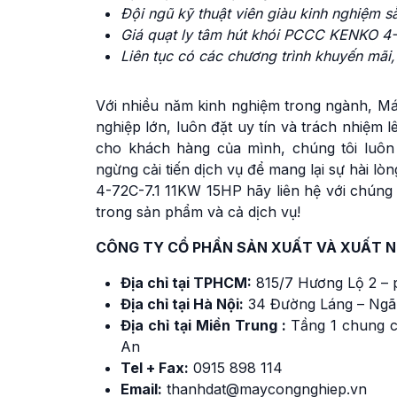
Đội ngũ kỹ thuật viên giàu kinh nghiệm 
Giá quạt ly tâm hút khói PCCC KENKO 4-
Liên tục có các chương trình khuyến mãi,
Với nhiều năm kinh nghiệm trong ngành, Má
nghiệp lớn, luôn đặt uy tín và trách nhiệm 
cho khách hàng của mình, chúng tôi luôn
ngừng cải tiến dịch vụ để mang lại sự hài 
4-72C-7.1 11KW 15HP hãy liên hệ với chúng t
trong sản phẩm và cả dịch vụ!
CÔNG TY CỔ PHẦN SẢN XUẤT VÀ XUẤT 
Địa chỉ tại TPHCM:
815/7 Hương Lộ 2 – 
Địa chỉ tại Hà Nội:
34 Đường Láng – Ngã
Địa chỉ tại Miền Trung :
Tầng 1 chung c
An
Tel + Fax:
0915 898 114
Email:
thanhdat@maycongnghiep.vn