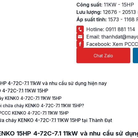
Công suất:
11KW - 15HP
Lưu lượng:
12676 - 20513
Áp suất tĩnh:
1573 - 1168 
Hotline:
0911 881 114
Email:
thanhdat@mayc
Facebook:
Xem PCCC
Chat Zalo
5HP 4-72C-7.1 11kW và nhu cầu sử dụng hiện nay
O 4-72C-7.1 11KW 15HP
cháy KENKO 4-72C-7.1 11KW 15HP
hói chữa cháy KENKO 4-72C-7.1 11KW 15HP?
i PCCC KENKO 4-72C-7.1 11KW 15HP
hữa cháy KENKO 4-72C-7.1 11KW 15HP tại Thành Đạt
KENKO 15HP
4-72C-7.1 11kW và nhu cầu sử dụn