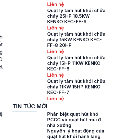
Liên hệ
Quạt ly tâm hút khói chữa
cháy 25HP 18.5KW
KENKO KEC-FF-9
Liên hệ
Quạt ly tâm hút khói chữa
h
cháy 15KW KENKO KEC-
ất
FF-8 20HP
Liên hệ
g
Quạt ly tâm hút khói chữa
KO
cháy 15HP 11KW KENKO
ệt
KEC-FF-8
Liên hệ
Quạt ly tâm hút khói chữa
cháy 11KW 15HP KENKO
KEC-FF-7
Liên hệ
TIN TỨC MỚI
ệ
Phân biệt quạt hút khói
PCCC và quạt hút mùi ở
nhà xưởng
Nguyên lý hoạt động của
quạt hút khói hành lang