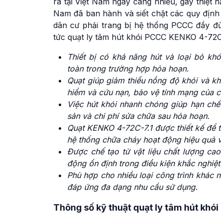
ra tại Việt Nam ngày càng nhiều, gây thiệt h
Nam đã ban hành và siết chặt các quy định
dân cư phải trang bị hệ thống PCCC đầy đủ
tức quạt ly tâm hút khói PCCC KENKO 4-72C
Thiết bị có khả năng hút và loại bỏ kh
toàn trong trường hợp hỏa hoạn.
Quạt giúp giảm thiểu nồng độ khói và khí
hiểm và cứu nạn, bảo vệ tính mạng của c
Việc hút khói nhanh chóng giúp hạn chế 
sản và chi phí sửa chữa sau hỏa hoạn.
Quạt KENKO 4-72C-7.1 được thiết kế để t
hệ thống chữa cháy hoạt động hiệu quả v
Được chế tạo từ vật liệu chất lượng cao
động ổn định trong điều kiện khắc nghiệt
Phù hợp cho nhiều loại công trình khác 
đáp ứng đa dạng nhu cầu sử dụng.
Thông số kỹ thuật quạt ly tâm hút kh