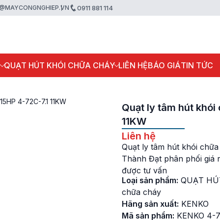
@MAYCONGNGHIEP.VN
0911 881 114
P
QUẠT HÚT KHÓI CHỮA CHÁY
LIÊN HỆ
BÁO GIÁ
TIN TỨC
 15HP 4-72C-7.1 11KW
Quạt ly tâm hút khó
11KW
Liên hệ
Quạt ly tâm hút khói chữ
Thành Đạt phân phối giá r
được tư vấn
Loại sản phẩm:
QUẠT HÚ
chữa cháy
Hãng sản xuất:
KENKO
Mã sản phẩm:
KENKO 4-7