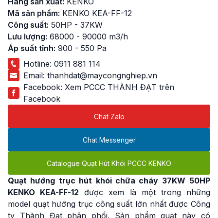
Hãng sản xuất:
KENKO
Mã sản phẩm:
KENKO KEA-FF-12
Công suất:
50HP - 37KW
Lưu lượng:
68000 - 90000 m3/h
Áp suất tĩnh:
900 - 550 Pa
Hotline:
0911 881 114
Email:
thanhdat@maycongnghiep.vn
Facebook:
Xem PCCC THÀNH ĐẠT trên
Facebook
Chat Zalo
Chat Messenger
Catalogue Quạt Hút Khói PCCC KENKO
Quạt hướng trục hút khói chữa cháy 37KW
50HP
KENKO KEA-FF-12
được xem là một trong những
model quạt hướng trục công suất lớn nhất được Công
ty Thành Đạt phân phối. Sản phẩm quạt này có