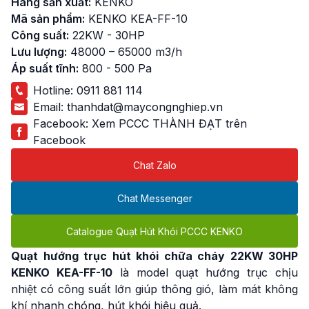
Hãng sản xuất:
KENKO
Mã sản phẩm:
KENKO KEA-FF-10
Công suất:
22KW - 30HP
Lưu lượng:
48000 – 65000 m3/h
Áp suất tĩnh:
800 - 500 Pa
Hotline:
0911 881 114
Email:
thanhdat@maycongnghiep.vn
Facebook:
Xem PCCC THÀNH ĐẠT trên
Facebook
Chat Zalo
Chat Messenger
Catalogue Quạt Hút Khói PCCC KENKO
Quạt hướng trục hút khói chữa cháy 22KW
30HP
KENKO KEA-FF-10
là model quạt hướng trục chịu
nhiệt có công suất lớn giúp thông gió, làm mát không
khí nhanh chóng, hút khói hiệu quả.