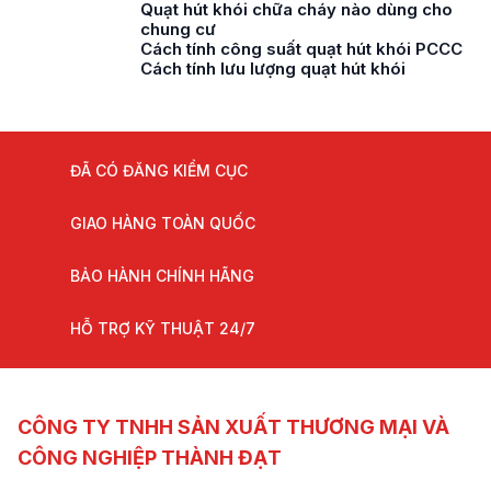
Quạt hút khói chữa cháy nào dùng cho
chung cư
Cách tính công suất quạt hút khói PCCC
Cách tính lưu lượng quạt hút khói
ĐÃ CÓ ĐĂNG KIỂM CỤC
GIAO HÀNG TOÀN QUỐC
BẢO HÀNH CHÍNH HÃNG
HỖ TRỢ KỸ THUẬT 24/7
CÔNG TY TNHH SẢN XUẤT THƯƠNG MẠI VÀ
CÔNG NGHIỆP THÀNH ĐẠT