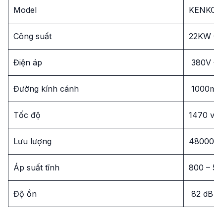
Model
KENKO 
Công suất
22KW –
Điện áp
380V – 
Đường kính cánh
1000m
Tốc độ
1470 v/
Lưu lượng
48000 –
Áp suất tĩnh
800 – 5
Độ ồn
82 dB