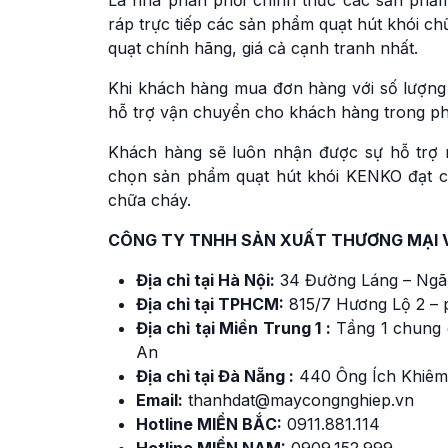
Là nhà phân phối chính thức các sản phẩ
ráp trực tiếp các sản phẩm quạt hút khói c
quạt chính hãng, giá cả cạnh tranh nhất.
Khi khách hàng mua đơn hàng với số lượng 
hỗ trợ vận chuyển cho khách hàng trong ph
Khách hàng sẽ luôn nhận được sự hỗ trợ nh
chọn sản phẩm quạt hút khói KENKO đạt c
chữa cháy.
CÔNG TY TNHH SẢN XUẤT THƯƠNG MẠI 
Địa chỉ tại Hà Nội:
34 Đường Láng – Ngã
Địa chỉ tại TPHCM:
815/7 Hương Lộ 2 – 
Địa chỉ tại Miền Trung 1 :
Tầng 1 chung 
An
Địa chỉ tại Đà Nẵng :
440 Ông Ích Khiêm
Email:
thanhdat@maycongnghiep.vn
Hotline MIỀN BẮC:
091
1
.881.114