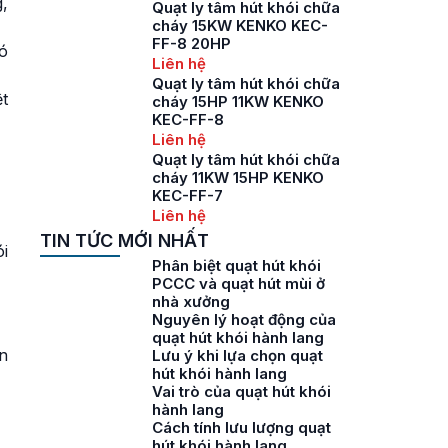
,
Quạt ly tâm hút khói chữa
cháy 15KW KENKO KEC-
FF-8 20HP
ió
Liên hệ
Quạt ly tâm hút khói chữa
t
cháy 15HP 11KW KENKO
KEC-FF-8
Liên hệ
Quạt ly tâm hút khói chữa
cháy 11KW 15HP KENKO
KEC-FF-7
Liên hệ
TIN TỨC MỚI NHẤT
i
Phân biệt quạt hút khói
PCCC và quạt hút mùi ở
nhà xưởng
Nguyên lý hoạt động của
quạt hút khói hành lang
n
Lưu ý khi lựa chọn quạt
hút khói hành lang
Vai trò của quạt hút khói
hành lang
Cách tính lưu lượng quạt
hút khói hành lang