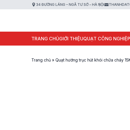
34 ĐƯỜNG LÁNG – NGÃ TƯ SỞ – HÀ NỘI
THANHDAT
TRANG CHỦ
GIỚI THIỆU
QUẠT CÔNG NGHIỆ
Trang chủ
»
Quạt hướng trục hút khói chữa cháy 