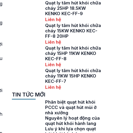
Quạt ly tâm hút khói chữa
g
cháy 25HP 18.5KW
KENKO KEC-FF-9
Liên hệ
g
Quạt ly tâm hút khói chữa
cháy 15KW KENKO KEC-
FF-8 20HP
Liên hệ
i
Quạt ly tâm hút khói chữa
cháy 15HP 11KW KENKO
u
KEC-FF-8
Liên hệ
Quạt ly tâm hút khói chữa
cháy 11KW 15HP KENKO
KEC-FF-7
Liên hệ
i
TIN TỨC MỚI
Phân biệt quạt hút khói
PCCC và quạt hút mùi ở
nhà xưởng
h
Nguyên lý hoạt động của
quạt hút khói hành lang
Lưu ý khi lựa chọn quạt