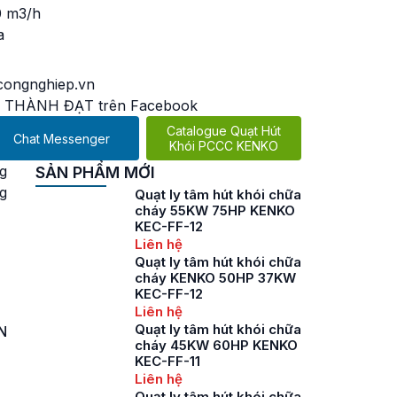
0 m3/h
a
ongnghiep.vn
 THÀNH ĐẠT trên Facebook
Catalogue Quạt Hút
Chat Messenger
Khói PCCC KENKO
g
SẢN PHẨM MỚI
g
Quạt ly tâm hút khói chữa
cháy 55KW 75HP KENKO
KEC-FF-12
Liên hệ
Quạt ly tâm hút khói chữa
cháy KENKO 50HP 37KW
KEC-FF-12
Liên hệ
Quạt ly tâm hút khói chữa
N
cháy 45KW 60HP KENKO
KEC-FF-11
Liên hệ
Quạt ly tâm hút khói chữa