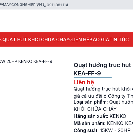
@MAYCONGNGHIEP.VN
0911 881 114
P
QUẠT HÚT KHÓI CHỮA CHÁY
LIÊN HỆ
BÁO GIÁ
TIN TỨC
15KW 20HP KENKO KEA-FF-9
Quạt hướng trục hú
KEA-FF-9
Liên hệ
Quạt hướng trục hút kh
giá cả ưu đãi ở Công ty T
Loại sản phẩm:
Quạt hướn
KHÓI CHỮA CHÁY
Hãng sản xuất:
KENKO
Mã sản phẩm:
KENKO KE
Công suất:
15KW - 20HP