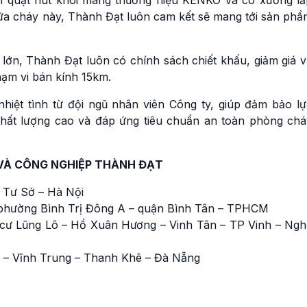
m quạt hút khói mang thương hiệu KENKO và có xưởng lắ
hữa cháy này, Thành Đạt luôn cam kết sẽ mang tới sản phẩ
lớn, Thành Đạt luôn có chính sách chiết khấu, giảm giá v
ạm vi bán kính 15km.
iệt tình từ đội ngũ nhân viên Công ty, giúp đảm bảo lự
hất lượng cao và đáp ứng tiêu chuẩn an toàn phòng chá
VÀ CÔNG NGHIỆP THÀNH ĐẠT
 Tư Sở – Hà Nội
phường Bình Trị Đông A – quận Bình Tân – TPHCM
cư Lũng Lô – Hồ Xuân Hương – Vinh Tân – TP Vinh – Ngh
 – Vĩnh Trung – Thanh Khê – Đà Nẵng