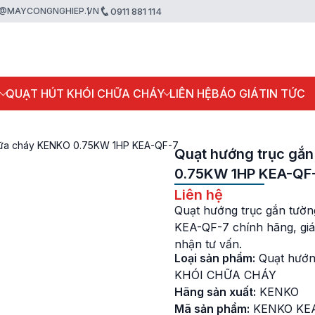
@MAYCONGNGHIEP.VN
0911 881 114
P
QUẠT HÚT KHÓI CHỮA CHÁY
LIÊN HỆ
BÁO GIÁ
TIN TỨC
chữa cháy KENKO 0.75KW 1HP KEA-QF-7
Quạt hướng trục gắn
0.75KW 1HP KEA-QF
Liên hệ
Quạt hướng trục gắn tườ
KEA-QF-7 chính hãng, giá 
nhận tư vấn.
Loại sản phẩm:
Quạt hướn
KHÓI CHỮA CHÁY
Hãng sản xuất:
KENKO
Mã sản phẩm:
KENKO KE