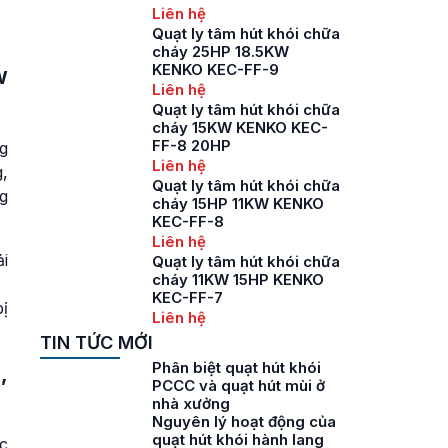
Liên hệ
Quạt ly tâm hút khói chữa
cháy 25HP 18.5KW
KENKO KEC-FF-9
W
Liên hệ
Quạt ly tâm hút khói chữa
cháy 15KW KENKO KEC-
FF-8 20HP
g
Liên hệ
,
Quạt ly tâm hút khói chữa
g
cháy 15HP 11KW KENKO
KEC-FF-8
Liên hệ
ải
Quạt ly tâm hút khói chữa
cháy 11KW 15HP KENKO
KEC-FF-7
ị
Liên hệ
TIN TỨC MỚI
Phân biệt quạt hút khói
,
PCCC và quạt hút mùi ở
nhà xưởng
Nguyên lý hoạt động của
quạt hút khói hành lang
c