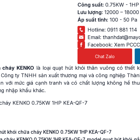
Công suất:
0.75KW - 1HP
Lưu lượng:
12000 – 18000
Áp suất tĩnh:
100 - 50 Pa
Hotline:
0911 881 114
Email:
thanhdat@mayc
Facebook:
Xem PCCC
Chat Zalo
ữa cháy KENKO
là loại quạt hút khói thân vuông có thiết 
ởi Công ty TNHH sản xuất thương mại và công nghiệp Thàn
án với mức giá cạnh tranh và có chất lượng không hề thu
ng nhập khẩu khác.
g hút khói chữa cháy KENKO 0.75KW 1HP KEA-QF-7
hữa cháy KENKO 0.75KW 1HP KEA-QF-7 model quạt hút khói g