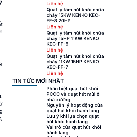
7
Liên hệ
Quạt ly tâm hút khói chữa
cháy 15KW KENKO KEC-
FF-8 20HP
t
Liên hệ
h
Quạt ly tâm hút khói chữa
cháy 15HP 11KW KENKO
KEC-FF-8
Liên hệ
Quạt ly tâm hút khói chữa
cháy 11KW 15HP KENKO
t
KEC-FF-7
Liên hệ
TIN TỨC MỚI NHẤT
Phân biệt quạt hút khói
PCCC và quạt hút mùi ở
.
nhà xưởng
ừ
Nguyên lý hoạt động của
quạt hút khói hành lang
ng
Lưu ý khi lựa chọn quạt
t,
hút khói hành lang
Vai trò của quạt hút khói
hành lang