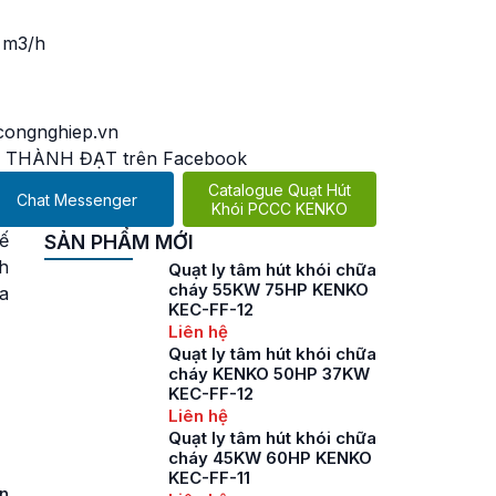
 m3/h
ongnghiep.vn
 THÀNH ĐẠT trên Facebook
Catalogue Quạt Hút
Chat Messenger
Khói PCCC KENKO
kế
SẢN PHẨM MỚI
h
Quạt ly tâm hút khói chữa
cháy 55KW 75HP KENKO
a
KEC-FF-12
Liên hệ
Quạt ly tâm hút khói chữa
cháy KENKO 50HP 37KW
KEC-FF-12
Liên hệ
Quạt ly tâm hút khói chữa
cháy 45KW 60HP KENKO
KEC-FF-11
ắn