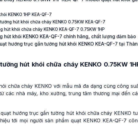
 khói KENKO 1HP KEA-QF-7
n tường hút khói chữa cháy KENKO 0.75KW KEA-QF-7
ờng hút khói chữa cháy KENKO KEA-QF-7 0.75KW 1HP
ng hút khói KENKO KEA-QF-7 chính hãng, chất lượng đảm bảo
quạt hướng trục gắn tường hút khói KENKO KEA-QF-7 tại Thà
n tường hút khói chữa cháy KENKO 0.75KW 1H
khói chữa cháy KENKO với mẫu mã đa dạng cùng công suấ
 từ các nhà máy, kho xưởng, trung tâm thương mại đến cá
 quạt hướng trục gắn tường hút khói chữa cháy KENKO tu
ới thiệu tới mọi người sản phẩm quạt KENKO KEA-QF-7 côn