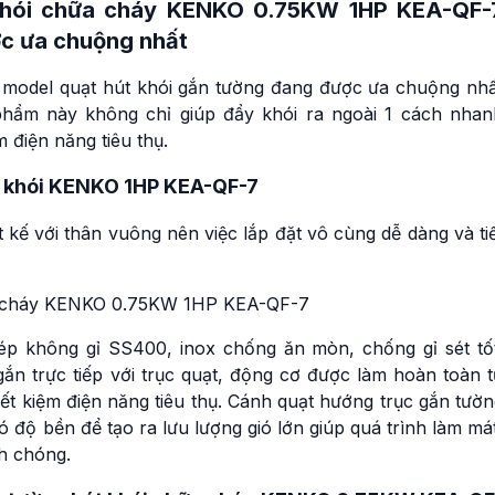
 khói chữa cháy KENKO 0.75KW 1HP KEA-QF-
ợc ưa chuộng nhất
model quạt hút khói gắn tường đang được ưa chuộng nhấ
hẩm này không chỉ giúp đẩy khói ra ngoài 1 cách nhan
 điện năng tiêu thụ.
t khói KENKO 1HP KEA-QF-7
ế với thân vuông nên việc lắp đặt vô cùng dễ dàng và tiế
p không gỉ SS400, inox chống ăn mòn, chống gỉ sét tốt
 trực tiếp với trục quạt, động cơ được làm hoàn toàn t
iết kiệm điện năng tiêu thụ. Cánh quạt hướng trục gắn tườ
có độ bền để tạo ra lưu lượng gió lớn giúp quá trình làm má
nh chóng.