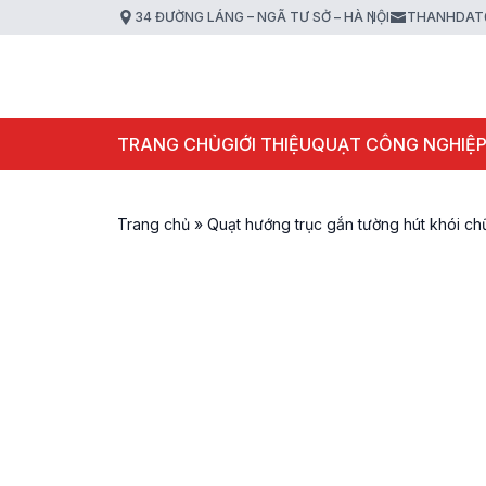
34 ĐƯỜNG LÁNG – NGÃ TƯ SỞ – HÀ NỘI
THANHDAT
TRANG CHỦ
GIỚI THIỆU
QUẠT CÔNG NGHIỆ
Trang chủ
»
Quạt hướng trục gắn tường hút khói 