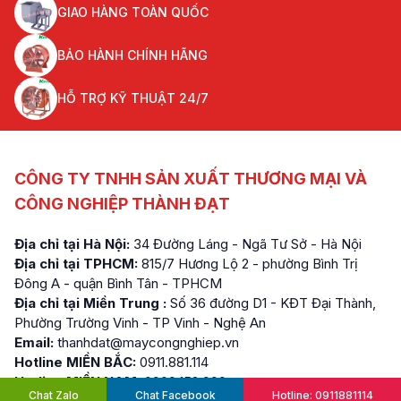
GIAO HÀNG TOÀN QUỐC
BẢO HÀNH CHÍNH HÃNG
HỖ TRỢ KỸ THUẬT 24/7
CÔNG TY TNHH SẢN XUẤT THƯƠNG MẠI VÀ
CÔNG NGHIỆP THÀNH ĐẠT
Địa chỉ tại Hà Nội:
34 Đường Láng - Ngã Tư Sở - Hà Nội
Địa chỉ tại TPHCM:
815/7 Hương Lộ 2 - phường Bình Trị
Đông A - quận Bình Tân - TPHCM
Địa chỉ tại Miền Trung :
Số 36 đường D1 - KĐT Đại Thành,
Phường Trường Vinh - TP Vinh - Nghệ An
Email:
thanhdat@maycongnghiep.vn
Hotline MIỀN BẮC:
0911.881.114
Hotline MIỀN NAM:
0909.152.999
Chat Zalo
Chat Facebook
Hotline: 0911881114