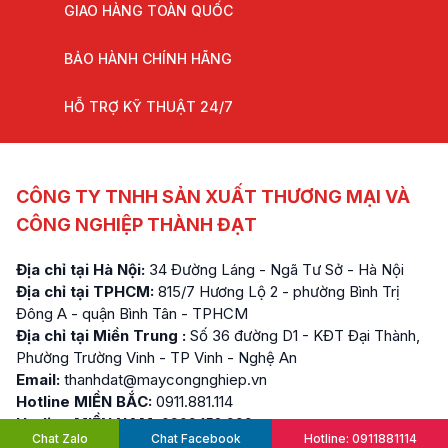
GIAO HÀNG TOÀN QUỐC
BẢO HÀNH CHÍNH HÃNG
HỖ TRỢ KỸ THUẬT 24/7
CÔNG TY TNHH SẢN XUẤT THƯƠNG MẠI VÀ
CÔNG NGHIỆP THÀNH ĐẠT
Địa chỉ tại Hà Nội:
34 Đường Láng - Ngã Tư Sở - Hà Nội
Địa chỉ tại TPHCM:
815/7 Hương Lộ 2 - phường Bình Trị
Đông A - quận Bình Tân - TPHCM
Địa chỉ tại Miền Trung :
Số 36 đường D1 - KĐT Đại Thành,
Phường Trường Vinh - TP Vinh - Nghệ An
Email:
thanhdat@maycongnghiep.vn
Hotline MIỀN BẮC:
0911.881.114
Hotline MIỀN NAM:
0909.152.999
Chat Zalo
Chat Facebook
Hotline: 0911881114