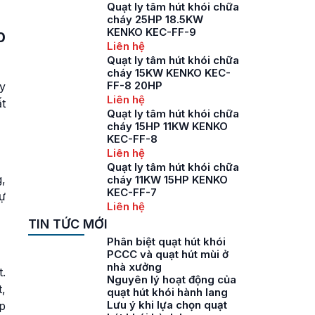
Quạt ly tâm hút khói chữa
cháy 25HP 18.5KW
KENKO KEC-FF-9
0
Liên hệ
Quạt ly tâm hút khói chữa
cháy 15KW KENKO KEC-
FF-8 20HP
y
Liên hệ
t
Quạt ly tâm hút khói chữa
cháy 15HP 11KW KENKO
KEC-FF-8
Liên hệ
Quạt ly tâm hút khói chữa
,
cháy 11KW 15HP KENKO
KEC-FF-7
ự
Liên hệ
TIN TỨC MỚI
Phân biệt quạt hút khói
PCCC và quạt hút mùi ở
nhà xưởng
.
Nguyên lý hoạt động của
t,
quạt hút khói hành lang
Lưu ý khi lựa chọn quạt
p