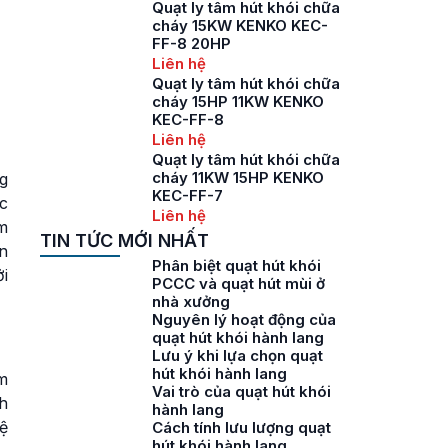
Quạt ly tâm hút khói chữa
cháy 15KW KENKO KEC-
FF-8 20HP
Liên hệ
Quạt ly tâm hút khói chữa
cháy 15HP 11KW KENKO
KEC-FF-8
Liên hệ
Quạt ly tâm hút khói chữa
cháy 11KW 15HP KENKO
g
KEC-FF-7
ục
Liên hệ
m
TIN TỨC MỚI NHẤT
n
Phân biệt quạt hút khói
i
PCCC và quạt hút mùi ở
nhà xưởng
Nguyên lý hoạt động của
quạt hút khói hành lang
Lưu ý khi lựa chọn quạt
hút khói hành lang
m
Vai trò của quạt hút khói
h
hành lang
vệ
Cách tính lưu lượng quạt
hút khói hành lang