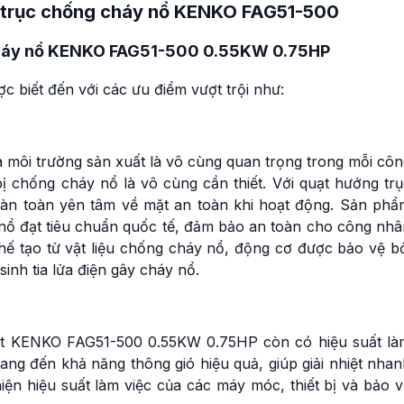
g trục chống cháy nổ KENKO FAG51-500
cháy nổ KENKO FAG51-500 0.55KW 0.75HP
iết đến với các ưu điểm vượt trội như:
 môi trường sản xuất là vô cùng quan trọng trong mỗi côn
 bị chống cháy nổ là vô cùng cần thiết. Với quạt hướng tr
n toàn yên tâm về mặt an toàn khi hoạt động. Sản phẩ
 nổ đạt tiêu chuẩn quốc tế, đảm bảo an toàn cho công nhâ
hế tạo từ vật liệu chống cháy nổ, động cơ được bảo vệ bở
inh tia lửa điện gây cháy nổ.
uạt KENKO FAG51-500 0.55KW 0.75HP còn có hiệu suất là
ng đến khả năng thông gió hiệu quả, giúp giải nhiệt nhan
iện hiệu suất làm việc của các máy móc, thiết bị và bảo 