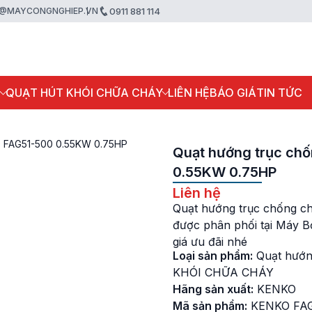
@MAYCONGNGHIEP.VN
0911 881 114
P
QUẠT HÚT KHÓI CHỮA CHÁY
LIÊN HỆ
BÁO GIÁ
TIN TỨC
O FAG51-500 0.55KW 0.75HP
Quạt hướng trục ch
0.55KW 0.75HP
Liên hệ
Quạt hướng trục chống c
được phân phối tại Máy 
giá ưu đãi nhé
Loại sản phẩm:
Quạt hướn
KHÓI CHỮA CHÁY
Hãng sản xuất:
KENKO
Mã sản phẩm:
KENKO FAG