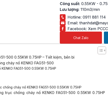
Công suất:
0.55KW - 0.7
Lưu lượng:
110m3/min
Hotline:
0911 881 114
Email:
thanhdat@mayc
Facebook:
Xem PCCC
Chat Zalo
51-500 0.55KW 0.75HP – Tiết kiệm, bền bỉ
chống cháy nổ KENKO FAG51-500
nổ KENKO FAG51-500 0.55KW 0.75HP
rục chống cháy nổ KENKO FAG51-500 0.55KW 0.75HP
ng trục chống cháy nổ KENKO FAG51-500 0.55KW 0.75HP