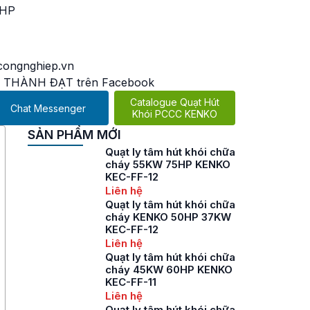
5HP
ongnghiep.vn
 THÀNH ĐẠT trên Facebook
Catalogue Quạt Hút
Chat Messenger
Khói PCCC KENKO
SẢN PHẨM MỚI
Quạt ly tâm hút khói chữa
cháy 55KW 75HP KENKO
KEC-FF-12
Liên hệ
Quạt ly tâm hút khói chữa
cháy KENKO 50HP 37KW
KEC-FF-12
Liên hệ
Quạt ly tâm hút khói chữa
cháy 45KW 60HP KENKO
KEC-FF-11
Liên hệ
Quạt ly tâm hút khói chữa