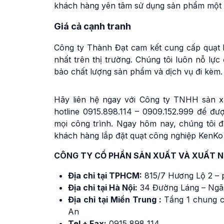
khách hàng yên tâm sử dụng sản phẩm một 
Giá cả cạnh tranh
Công ty Thành Đạt cam kết cung cấp quạt
nhất trên thị trường. Chúng tôi luôn nỗ lực
bảo chất lượng sản phẩm và dịch vụ đi kèm.
Hãy liên hệ ngay với Công ty TNHH sản x
hotline 0915.898.114 – 0909.152.999 để đ
mọi công trình. Ngay hôm nay, chúng tôi 
khách hàng lắp đặt quạt công nghiệp KenKo
CÔNG TY CỔ PHẦN SẢN XUẤT VÀ XUẤT 
Địa chỉ tại TPHCM:
815/7 Hương Lộ 2 – 
Địa chỉ tại Hà Nội:
34 Đường Láng – Ngã
Địa chỉ tại Miền Trung :
Tầng 1 chung c
An
Tel + Fax:
0915 898 114