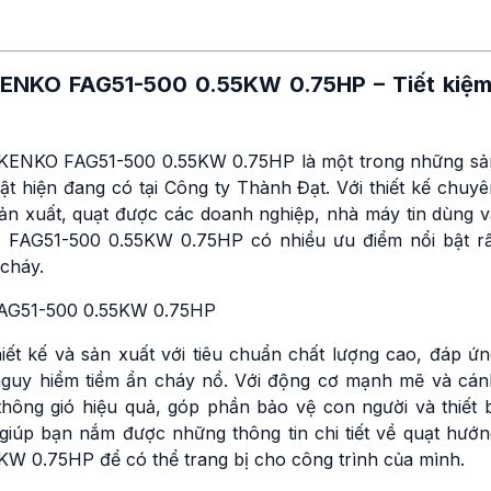
KENKO
FAG51-500 0.55KW 0.75HP – Tiết kiệm
KENKO FAG51-500 0.55KW 0.75HP là một trong những sả
t hiện đang có tại Công ty Thành Đạt. Với thiết kế chuyê
n xuất, quạt được các doanh nghiệp, nhà máy tin dùng v
 FAG51-500 0.55KW 0.75HP có nhiều ưu điểm nổi bật rấ
cháy.
 kế và sản xuất với tiêu chuẩn chất lượng cao, đáp ứn
nguy hiểm tiềm ẩn cháy nổ. Với động cơ mạnh mẽ và cán
ông gió hiệu quả, góp phần bảo vệ con người và thiết b
 giúp bạn nắm được những thông tin chi tiết về quạt hướn
W 0.75HP để có thể trang bị cho công trình của mình.