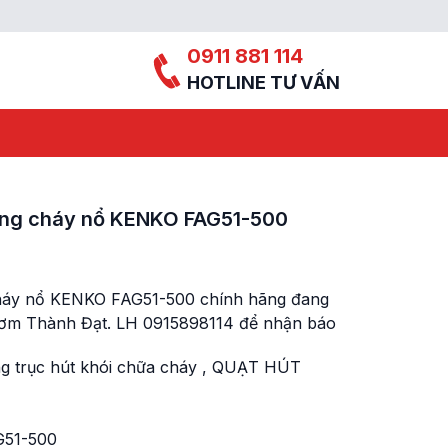
0911 881 114
HOTLINE TƯ VẤN
ống cháy nổ KENKO FAG51-500
háy nổ KENKO FAG51-500 chính hãng đang
Bơm Thành Đạt. LH 0915898114 để nhận báo
g trục hút khói chữa cháy
,
QUẠT HÚT
51-500