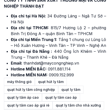
CÔNG TY TNHH SẢN XUẤT THƯƠNG MẠI VÀ CÔNG
NGHIỆP THÀNH ĐẠT
Địa chỉ tại Hà Nội:
34 Đường Láng – Ngã Tư Sở –
Hà Nội
Địa chỉ tại TPHCM:
815/7 Hương Lộ 2 – phường
Bình Trị Đông A – quận Bình Tân – TPHCM
Địa chỉ tại Miền Trung 1:
Tầng 1 chung cư Lũng Lô
– Hồ Xuân Hương – Vinh Tân – TP Vinh – Nghệ An
Địa chỉ tại Đà Nẵng :
440 Ông Ích Khiêm – Vĩnh
Trung – Thanh Khê – Đà Nẵng
Email:
thanhdat@maycongnghiep.vn
Hotline MIỀN BẮC:
091
1
.881.114
Hotline MIỀN NAM:
0909.152.999
máy thông gió
quạt hút ly tâm
quạt hút ly tâm công nghiệp
quạt ly tâm
quạt ly tâm áp cao
quạt ly tâm cao áp
quạt ly tâm cao áp giá rẻ
quạt ly tâm cho nhà xưởng