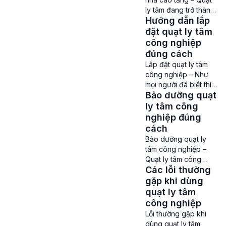
ly tâm đang trở thành
Hướng dẫn lắp
1 trong những dòng
quạt công nghiệp
đặt quạt ly tâm
không thể thiếu ở các
công nghiệp
tòa nhà cao tầng.
đúng cách
Ứng dụng của quạt ly
Lắp đặt quạt ly tâm
tâm cho tòa nhà cao
công nghiệp – Như
tầng Quạt hút ly tâm
mọi người đã biết thì ở
không chỉ giúp đảm
Bảo dưỡng quạt
các thống thông gió,
bảo sự thông thoáng,
xử lý khí thải và điều
ly tâm công
điều […]
hòa không khí tại các
nghiệp đúng
nhà máy, xưởng sản
cách
xuất, công trình xây
Bảo dưỡng quạt ly
dựng không thể thiếu
tâm công nghiệp –
được các thiết bị như
Quạt ly tâm công
quạt ly tâm công
Các lỗi thường
nghiệp đóng vai trò
nghiệp. Hướng dẫn
vô cùng quan trọng
gặp khi dùng
lắp […]
đối với các nhà máy,
quạt ly tâm
khu sản xuất, khu
công nghiệp
công nghiệp, các tòa
Lỗi thường gặp khi
nhà để đảm bảo quá
dùng quạt ly tâm