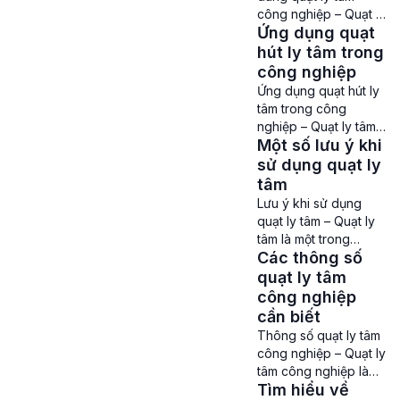
trình làm mát và lưu
công nghiệp – Quạt ly
thông không khí phục
Ứng dụng quạt
tâm là thiết bị quạt hút
vụ các hoạt động sản
công nghiệp quan
hút ly tâm trong
xuất. Bảo dưỡng […]
trọng, được ứng dụng
công nghiệp
rộng rãi trong các hệ
Ứng dụng quạt hút ly
thống thông gió, hút
tâm trong công
khí thải, hút bụi tại
nghiệp – Quạt ly tâm,
nhà máy xay xát,
Một số lưu ý khi
quạt hút ly tâm là
xưởng gỗ, nhà máy
dòng quạt đang được
sử dụng quạt ly
hóa chất,… Dù sở hữu
ứng dụng vào rất
tâm
hiệu suất […]
nhiều lĩnh vực khác
Lưu ý khi sử dụng
nhau trong công
quạt ly tâm – Quạt ly
nghiệp. Loại quạt này
tâm là một trong
hoạt động dựa
Các thông số
những dòng quạt
theo nguyên lý lực ly
công nghiệp đang
quạt ly tâm
tâm nên tạo ra lưu
được dùng khá phổ
công nghiệp
lượng, tốc độ hút gió
biến hiện nay để giúp
cần biết
mạnh […]
điều hòa không khí,
Thông số quạt ly tâm
làm mát không gian
công nghiệp – Quạt ly
sinh sống và làm việc,
tâm công nghiệp là
…. Để giúp chiếc quạt
Tìm hiểu về
loại quạt hút không
ly tâm công nghiệp