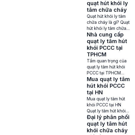
không giúp loại bỏ
quạt hút khói ly
có thể hoạt động […]
các khí độc hại, bụi
tâm chữa cháy
bẩn và làm mát không
Quạt hút khói ly tâm
gian như các khu
chữa cháy là gì? Quạt
chung cư, nhà xưởng,
hút khói ly tâm chữa
tòa nhà cao tầng,… Vì
Nhà cung cấp
cháy còn được gọi là
thế việc lựa chọn mua
quạt ly tâm hút khói
quạt ly tâm hút
sản phẩm sao cho
chữa cháy hoặc quạt
khói PCCC tại
phù […]
ly tâm hút khói PCCC,
TPHCM
là một thiết bị quan
Tầm quan trọng của
trọng trong các hệ
quạt ly tâm hút khói
thống Phòng cháy
PCCC tại TPHCM
chữa cháy. Đây là loại
Mua quạt ly tâm
Quạt ly tâm hút khói
quạt ly tâm công […]
PCCC tại TPHCM –
hút khói PCCC
TPHCM là 1 trong
tại HN
những thành phố lớn
Mua quạt ly tâm hút
tập trung rất nhiều tòa
khói PCCC tại HN
nhà cao tầng, khu
Quạt ly tâm hút khói
công nghiệp, trung
Đại lý phân phối
PCCC tại HN – Quạt ly
tâm thương mại và
tâm hút khói PCCC
quạt ly tâm hút
khu dân cư đông
hay còn được gọi
khói chữa cháy
đúc. Chính vì thế luôn
quạt ly tâm hút khói