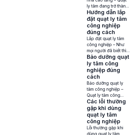
ly tâm đang trở thành
Hướng dẫn lắp
1 trong những dòng
quạt công nghiệp
đặt quạt ly tâm
không thể thiếu ở các
công nghiệp
tòa nhà cao tầng.
đúng cách
Ứng dụng của quạt ly
Lắp đặt quạt ly tâm
tâm cho tòa nhà cao
công nghiệp – Như
tầng Quạt hút ly tâm
mọi người đã biết thì ở
không chỉ giúp đảm
Bảo dưỡng quạt
các thống thông gió,
bảo sự thông thoáng,
xử lý khí thải và điều
ly tâm công
điều […]
hòa không khí tại các
nghiệp đúng
nhà máy, xưởng sản
cách
xuất, công trình xây
Bảo dưỡng quạt ly
dựng không thể thiếu
tâm công nghiệp –
được các thiết bị như
Quạt ly tâm công
quạt ly tâm công
Các lỗi thường
nghiệp đóng vai trò
nghiệp. Hướng dẫn
vô cùng quan trọng
gặp khi dùng
lắp […]
đối với các nhà máy,
quạt ly tâm
khu sản xuất, khu
công nghiệp
công nghiệp, các tòa
Lỗi thường gặp khi
nhà để đảm bảo quá
dùng quạt ly tâm