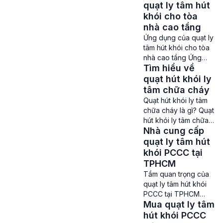
không giúp loại bỏ
quạt ly tâm hút
có thể hoạt động […]
các khí độc hại, bụi
khói cho tòa
bẩn và làm mát không
nhà cao tầng
gian như các khu
Ứng dụng của quạt ly
chung cư, nhà xưởng,
tâm hút khói cho tòa
tòa nhà cao tầng,… Vì
nhà cao tầng Ứng
thế việc lựa chọn mua
Tìm hiểu về
dụng của quạt ly tâm
sản phẩm sao cho
hút khói cho tòa nhà
quạt hút khói ly
phù […]
cao tầng – Quạt hút ly
tâm chữa cháy
tâm đóng vai trò vô
Quạt hút khói ly tâm
cùng quan trong và
chữa cháy là gì? Quạt
không thể thiếu trong
hút khói ly tâm chữa
các tòa nhà cao tầng,
Nhà cung cấp
cháy còn được gọi là
văn phòng, chung cư.
quạt ly tâm hút khói
quạt ly tâm hút
Sản phẩm này […]
chữa cháy hoặc quạt
khói PCCC tại
ly tâm hút khói PCCC,
TPHCM
là một thiết bị quan
Tầm quan trọng của
trọng trong các hệ
quạt ly tâm hút khói
thống Phòng cháy
PCCC tại TPHCM
chữa cháy. Đây là loại
Mua quạt ly tâm
Quạt ly tâm hút khói
quạt ly tâm công […]
PCCC tại TPHCM –
hút khói PCCC