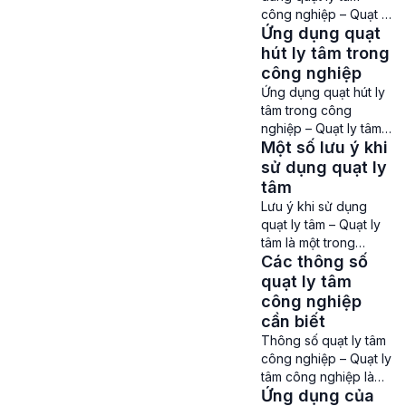
trình làm mát và lưu
công nghiệp – Quạt ly
thông không khí phục
Ứng dụng quạt
tâm là thiết bị quạt hút
vụ các hoạt động sản
công nghiệp quan
hút ly tâm trong
xuất. Bảo dưỡng […]
trọng, được ứng dụng
công nghiệp
rộng rãi trong các hệ
Ứng dụng quạt hút ly
thống thông gió, hút
tâm trong công
khí thải, hút bụi tại
nghiệp – Quạt ly tâm,
nhà máy xay xát,
Một số lưu ý khi
quạt hút ly tâm là
xưởng gỗ, nhà máy
dòng quạt đang được
sử dụng quạt ly
hóa chất,… Dù sở hữu
ứng dụng vào rất
tâm
hiệu suất […]
nhiều lĩnh vực khác
Lưu ý khi sử dụng
nhau trong công
quạt ly tâm – Quạt ly
nghiệp. Loại quạt này
tâm là một trong
hoạt động dựa
Các thông số
những dòng quạt
theo nguyên lý lực ly
công nghiệp đang
quạt ly tâm
tâm nên tạo ra lưu
được dùng khá phổ
công nghiệp
lượng, tốc độ hút gió
biến hiện nay để giúp
cần biết
mạnh […]
điều hòa không khí,
Thông số quạt ly tâm
làm mát không gian
công nghiệp – Quạt ly
sinh sống và làm việc,
tâm công nghiệp là
…. Để giúp chiếc quạt
Ứng dụng của
loại quạt hút không
ly tâm công nghiệp