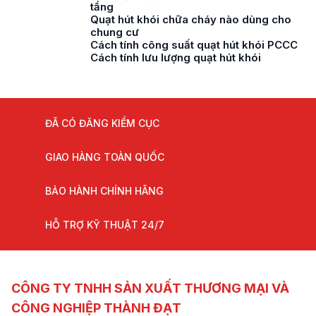
tầng
Quạt hút khói chữa cháy nào dùng cho
chung cư
Cách tính công suất quạt hút khói PCCC
Cách tính lưu lượng quạt hút khói
ĐÃ CÓ ĐĂNG KIỂM CỤC
GIAO HÀNG TOÀN QUỐC
BẢO HÀNH CHÍNH HÃNG
HỖ TRỢ KỸ THUẬT 24/7
CÔNG TY TNHH SẢN XUẤT THƯƠNG MẠI VÀ
CÔNG NGHIỆP THÀNH ĐẠT