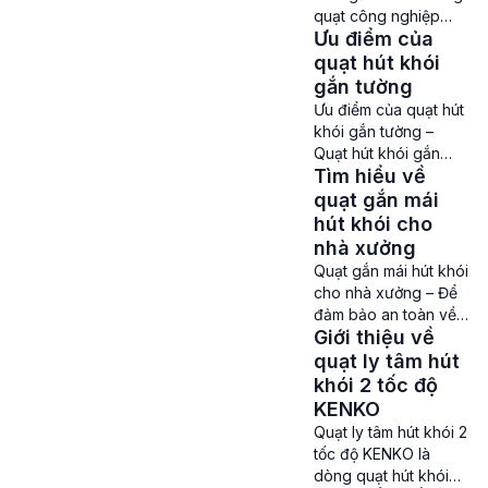
tòa nhà cao tầng,
quạt công nghiệp
những khu vực tập
Ưu điểm của
được lắp đặt trên mái
trung đông người như
nhà của các nhà máy,
quạt hút khói
trung tâm thương mại,
nhà xưởng. Quạt có
gắn tường
bệnh […]
khả năng hút khói, hơi
Ưu điểm của quạt hút
nóng, bụi bẩn và khí
khói gắn tường –
thải từ bên trong nhà
Quạt hút khói gắn
xưởng, tòa nhà hoặc
Tìm hiểu về
tường hay còn được
các không gian kín ra
gọi quạt gắn tường
quạt gắn mái
ngoài môi trường,
PCCC là loại quạt hút
hút khói cho
giúp không […]
khói, thông gió
nhà xưởng
chuyên dùng ở các
Quạt gắn mái hút khói
nhà xưởng, kho hàng
cho nhà xưởng – Để
khu công nghiệp, tòa
đảm bảo an toàn về
nhà,… Ưu điểm của
Giới thiệu về
Phòng cháy chữa
quạt hút khói gắn
cháy cũng như đảm
quạt ly tâm hút
tường So với các
bảo việc lưu thông
khói 2 tốc độ
dòng quạt […]
không khí ở các nhà
KENKO
xưởng diễn ra hiệu
Quạt ly tâm hút khói 2
quả nhất thì không
tốc độ KENKO là
thể thiếu được các
dòng quạt hút khói