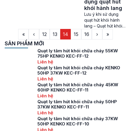
trường có nhiệt độ
dụng quạt hút
nhiều ưu điểm nổi trội
cao. Loại quạt này
khói hành lang
so với […]
thường được lắp đặt
Lưu ý khi sử dụng
trong các hệ thống
quạt hút khói hành
phòng cháy chữa
lang – Quạt hút khói
cháy và chống cháy
hành lang hiện đang
«
‹
12
13
14
15
16
›
»
nổ tại các nhà xưởng,
là một trong những
tòa nhà. Quạt hướng
SẢN PHẨM MỚI
dòng quạt được sử
trục hút khói động cơ
dụng phổ biến trong
Quạt ly tâm hút khói chữa cháy 55KW
chịu nhiệt […]
các hệ thống Phòng
75HP KENKO KEC-FF-12
cháy chữa cháy của
Liên hệ
các khu chung cư,
Quạt ly tâm hút khói chữa cháy KENKO
50HP 37KW KEC-FF-12
tòa nhà cao tầng,
Liên hệ
trung tâm thương mại,
Quạt ly tâm hút khói chữa cháy 45KW
… Lưu ý khi sử […]
60HP KENKO KEC-FF-11
Liên hệ
Quạt ly tâm hút khói chữa cháy 50HP
37KW KENKO KEC-FF-11
Liên hệ
Quạt ly tâm hút khói chữa cháy 37KW
50HP KENKO KEC-FF-10
Liên hệ