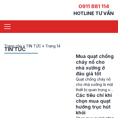
0911 881 114
HOTLINE TƯ VẤN
Trang chủ
»
TIN TỨC
»
Trang 14
TIN TỨC
Mua quạt chống
cháy nổ cho
nhà xưởng ở
đâu giá tốt
Quạt chống cháy nổ
cho nhà xưởng là một
thiết bị quan trọng và
Các tiêu chí khi
không thể thiếu trong
các nhà xưởng, đặc
chọn mua quạt
biệt là ở những khu
hướng trục hút
vực có nguy cơ cháy
khói
nổ cao chứa các vật