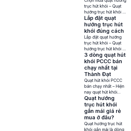
Chọn mua quạt hướng
liệu dễ cháy như
trục hút khói – Quạt
xăng, dầu, khí gas ,…
hướng trục hút khói là
Vai trò quan trọng
Lắp đặt quạt
vật dụng được sử
của quạt chống cháy
dụng vào hầu hết các
hướng trục hút
nổ […]
hệ thống làm mát, lưu
khói đúng cách
thông không khí, hút
Lắp đặt quạt hướng
khí thải, khói độc.
trục hút khói – Quạt
Quạt này được lắp
hướng trục hút khói là
đặt ở các khu vực
3 dòng quạt hút
loại quạt hút khói rất
sản xuất, kho hàng,
quan trọng trong các
khói PCCC bán
nhà xưởng, khu
hệ thống PCCC và hệ
chạy nhất tại
chung cư và […]
thống thông gió, hút
Thành Đạt
khói và làm mát
Quạt hút khói PCCC
không khí trong các
bán chạy nhất – Hiện
nhà xưởng, tòa nhà
nay quạt hút khói
cao tầng, hoặc
Quạt hướng
PCCC không chỉ
những khu vực có
được coi là một thiết
trục hút khói
nguy cơ cháy nổ […]
bị quan trọng trong
gắn mái giá rẻ
việc trang bị cho các
mua ở đâu?
hệ thống phòng
Quạt hướng trục hút
chống cháy nổ ở các
khói gắn mái là dòng