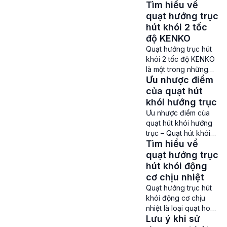
thiết bị như quạt hút
Tìm hiểu về
được Công ty Thành
khói. Có rất nhiều loại
Đạt trực tiếp lắp ráp
quạt hướng trục
khác nhau […]
để phục vụ nhu cầu
hút khói 2 tốc
sử dụng ở các hệ
độ KENKO
thông PCCC và lưu
Quạt hướng trục hút
thông không khí của
khói 2 tốc độ KENKO
các trung tâm thương
là một trong những
mại lớn, tòa nhà cao
Ưu nhược điểm
dòng quạt hút chữa
tầng, khu chung cư,
cháy được Công ty
của quạt hút
xưởng […]
sản xuất thương mại
khói hướng trục
và công nghiệp
Ưu nhược điểm của
Thành Đạt trực tiếp
quạt hút khói hướng
lắp ráp và phân phối
trục – Quạt hút khói
chính hãng trên thị
Tìm hiểu về
hướng trục đang trở
trường. Để giúp
thành một trong
quạt hướng trục
khách hàng có thể
những lựa chọn của
hút khói động
nắm được các thông
rất nhiều chủ đầu tư
cơ chịu nhiệt
tin liên quan […]
nhà thầu khi xây
Quạt hướng trục hút
dựng các tòa nhà,
khói động cơ chịu
nhà xưởng, trung tâm
nhiệt là loại quạt hoạt
thương mại, bệnh
Lưu ý khi sử
động trong môi
viện,… nhờ có rất