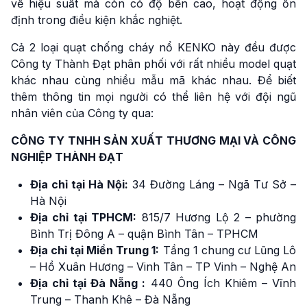
về hiệu suất mà còn có độ bền cao, hoạt động ổn
định trong điều kiện khắc nghiệt.
Cả 2 loại quạt chống cháy nổ KENKO này đều được
Công ty Thành Đạt phân phối với rất nhiều model quạt
khác nhau cùng nhiều mẫu mã khác nhau. Để biết
thêm thông tin mọi người có thể liên hệ với đội ngũ
nhân viên của Công ty qua:
CÔNG TY TNHH SẢN XUẤT THƯƠNG MẠI VÀ CÔNG
NGHIỆP THÀNH ĐẠT
Địa chỉ tại Hà Nội:
34 Đường Láng – Ngã Tư Sở –
Hà Nội
Địa chỉ tại TPHCM:
815/7 Hương Lộ 2 – phường
Bình Trị Đông A – quận Bình Tân – TPHCM
Địa chỉ tại Miền Trung 1:
Tầng 1 chung cư Lũng Lô
– Hồ Xuân Hương – Vinh Tân – TP Vinh – Nghệ An
Địa chỉ tại Đà Nẵng :
440 Ông Ích Khiêm – Vĩnh
Trung – Thanh Khê – Đà Nẵng