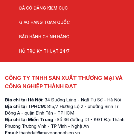
ĐÃ CÓ ĐĂNG KIỂM CỤC
GIAO HÀNG TOÀN QUỐC
BẢO HÀNH CHÍNH HÃNG
HỖ TRỢ KỸ THUẬT 24/7
CÔNG TY TNHH SẢN XUẤT THƯƠNG MẠI VÀ
CÔNG NGHIỆP THÀNH ĐẠT
Địa chỉ tại Hà Nội:
34 Đường Láng - Ngã Tư Sở - Hà Nội
Địa chỉ tại TPHCM:
815/7 Hương Lộ 2 - phường Bình Trị
Đông A - quận Bình Tân - TPHCM
Địa chỉ tại Miền Trung :
Số 36 đường D1 - KĐT Đại Thành,
Phường Trường Vinh - TP Vinh - Nghệ An
Email:
thanhdat@maycongnghiep.vn