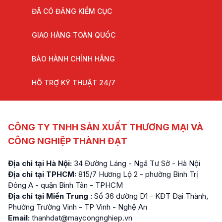
ĐÃ CÓ ĐĂNG KIỂM CỤC
GIAO HÀNG TOÀN QUỐC
BẢO HÀNH CHÍNH HÃNG
HỖ TRỢ KỸ THUẬT 24/7
CÔNG TY TNHH SẢN XUẤT THƯƠNG MẠI VÀ
CÔNG NGHIỆP THÀNH ĐẠT
Địa chỉ tại Hà Nội:
34 Đường Láng - Ngã Tư Sở - Hà Nội
Địa chỉ tại TPHCM:
815/7 Hương Lộ 2 - phường Bình Trị
Đông A - quận Bình Tân - TPHCM
Địa chỉ tại Miền Trung :
Số 36 đường D1 - KĐT Đại Thành,
Phường Trường Vinh - TP Vinh - Nghệ An
Email:
thanhdat@maycongnghiep.vn