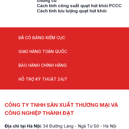
chung cư
Cách tính công suất quạt hút khói PCCC
Cách tính lưu lượng quạt hút khói
ĐÃ CÓ ĐĂNG KIỂM CỤC
GIAO HÀNG TOÀN QUỐC
BẢO HÀNH CHÍNH HÃNG
HỖ TRỢ KỸ THUẬT 24/7
CÔNG TY TNHH SẢN XUẤT THƯƠNG MẠI VÀ
CÔNG NGHIỆP THÀNH ĐẠT
Địa chỉ tại Hà Nội:
34 Đường Láng - Ngã Tư Sở - Hà Nội