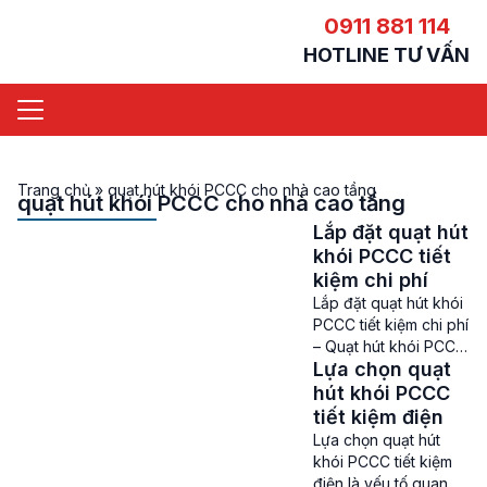
0911 881 114
HOTLINE TƯ VẤN
Trang chủ
»
quạt hút khói PCCC cho nhà cao tầng
quạt hút khói PCCC cho nhà cao tầng
Lắp đặt quạt hút
khói PCCC tiết
kiệm chi phí
Lắp đặt quạt hút khói
PCCC tiết kiệm chi phí
– Quạt hút khói PCCC
Lựa chọn quạt
hiện đang được sử
dụng ở rất nhiều tòa
hút khói PCCC
nhà chung cư, trung
tiết kiệm điện
tâm thương mại, nhà
Lựa chọn quạt hút
máy, xưởng sản xuất
khói PCCC tiết kiệm
trong các hệ thống
điện là yếu tố quan