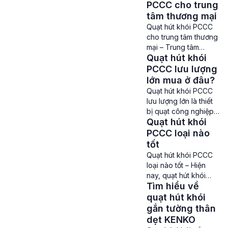
vô cùng quan trọng
PCCC cho trung
đối với các hệ thống
tâm thương mại
phòng cháy chữa
Quạt hút khói PCCC
cháy tại các tòa nhà
cho trung tâm thương
cao tầng, khu công
mại – Trung tâm
nghiệp, nhà máy sản
Quạt hút khói
thương mại là nơi tập
xuất giúp hút khói, khí
trung đông người,
PCCC lưu lượng
độc khi có cháy. Để
hàng hóa chính vì thế
lớn mua ở đâu?
đảm […]
luôn tiềm ẩn các nguy
Quạt hút khói PCCC
cơ cháy nổ. Chính vì
lưu lượng lớn là thiết
thế việc trang bị các
bị quạt công nghiệp
thiết bị PCCC, quạt
Quạt hút khói
được thiết kế đặc biệt
hút khói PCCC là điều
để hút và dẫn khói ra
PCCC loại nào
vô cùng cần thiết và
ngoài trong các tình
tốt
trở […]
huống cháy, nhằm
Quạt hút khói PCCC
giúp làm sạch không
loại nào tốt – Hiện
khí và tạo điều kiện
nay, quạt hút khói
thuận lợi cho công
Tìm hiểu về
PCCC được phân
tác cứu hộ và chữa
phối trên thị trường
quạt hút khói
cháy. Quạt hút khói
với rất nhiều dòng
gắn tường thân
PCCC lưu […]
sản phẩm khác nhau.
dẹt KENKO
Mỗi loại quạt sẽ có