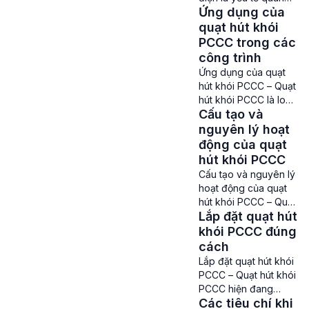
PCCC và thông gió.
Ứng dụng của
trọng trong việc đảm
Với vai trò giúp hút
bảo hiệu quả công
quạt hút khói
khói, khí độc ra ngoài
tác phòng cháy chữa
PCCC trong các
mỗi […]
cháy và giúp tiết kiệm
công trình
chi phí vận hành cho
Ứng dụng của quạt
các dự án, công trình
hút khói PCCC – Quạt
yêu cầu về hút khói,
hút khói PCCC là loại
thông gió ở các nhà
Cấu tạo và
quạt không thể thiếu
xưởng, tòa nhà cao
trong các công trình
nguyên lý hoạt
tầng. […]
xây dựng nhà xưởng,
động của quạt
tòa nhà cao tầng,
hút khói PCCC
trung tâm thương mại.
Cấu tạo và nguyên lý
Đây là thiết bị được
hoạt động của quạt
trang bị vào các hệ
hút khói PCCC – Quạt
thống hút khói, lưu
Lắp đặt quạt hút
hút khói PCCC là một
thông không khí,
thiết bị quan trọng
khói PCCC đúng
cung cấp khí tươi […]
trong hệ thống phòng
cách
cháy chữa cháy ở
Lắp đặt quạt hút khói
các nhà máy, xưởng
PCCC – Quạt hút khói
sản xuất, trung tâm
PCCC hiện đang
thương mại, tòa nhà
Các tiêu chí khi
được trang bị ở khá