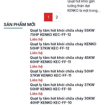
Quạt hút khói gắn
những hình dạng, cấu
tường thân dẹt
tạo cùng thông số kỹ
KENKO là một trong
thuật khác nhau để
những dòng quạt hút
1
2
có thể phù hợp với
khói hướng trục dạng
từng mục đích, nhu
SẢN PHẨM MỚI
thân dẹt được Công
[…]
ty TNHH sản xuất
Quạt ly tâm hút khói chữa cháy 55KW
thương mại và công
75HP KENKO KEC-FF-12
nghiệp Thành Đạt lắp
Liên hệ
ráp và cung cấp
Quạt ly tâm hút khói chữa cháy KENKO
50HP 37KW KEC-FF-12
chính hãng trên thị
Liên hệ
trường. Giới thiệu quạt
Quạt ly tâm hút khói chữa cháy 45KW
hút khói gắn tường
60HP KENKO KEC-FF-11
thân dẹt KENKO Để
Liên hệ
[…]
Quạt ly tâm hút khói chữa cháy 50HP
37KW KENKO KEC-FF-11
Liên hệ
Quạt ly tâm hút khói chữa cháy 37KW
50HP KENKO KEC-FF-10
Liên hệ
Quạt ly tâm hút khói chữa cháy 30KW
40HP KENKO KEC-FF-10