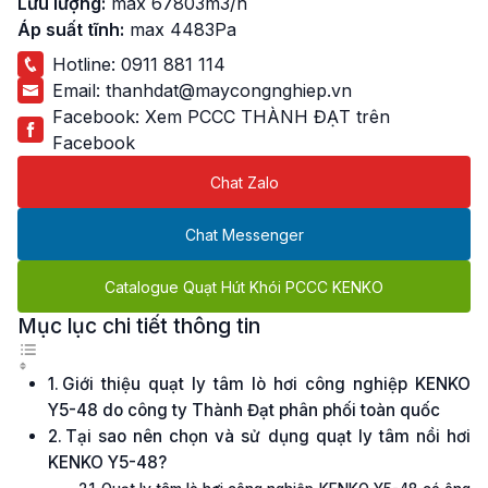
Lưu lượng:
max 67803m3/h
Áp suất tĩnh:
max 4483Pa
Hotline:
0911 881 114
Email:
thanhdat@maycongnghiep.vn
Facebook:
Xem PCCC THÀNH ĐẠT trên
Facebook
Chat Zalo
Chat Messenger
Catalogue Quạt Hút Khói PCCC KENKO
Mục lục chi tiết thông tin
Giới thiệu quạt ly tâm lò hơi công nghiệp KENKO
Y5-48 do công ty Thành Đạt phân phối toàn quốc
Tại sao nên chọn và sử dụng quạt ly tâm nồi hơi
KENKO Y5-48?