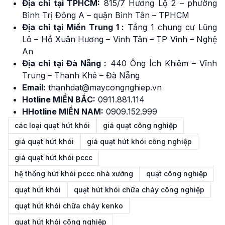
Địa chỉ tại TPHCM:
815/7 Hương Lộ 2 – phường
Bình Trị Đông A – quận Bình Tân – TPHCM
Địa chỉ tại Miền Trung 1 :
Tầng 1 chung cư Lũng
Lô – Hồ Xuân Hương – Vinh Tân – TP Vinh – Nghệ
An
Địa chỉ tại Đà Nẵng :
440 Ông Ích Khiêm – Vĩnh
Trung – Thanh Khê – Đà Nẵng
Email:
thanhdat@maycongnghiep.vn
Hotline MIỀN BẮC:
091
1
.881.114
HHotline MIỀN NAM:
0909.152.999
các loại quạt hút khói
giá quạt công nghiệp
giá quạt hút khói
giá quạt hút khói công nghiệp
giá quạt hút khói pccc
hệ thống hút khói pccc nhà xưởng
quạt công nghiệp
quạt hút khói
quạt hút khói chữa cháy công nghiệp
quạt hút khói chữa cháy kenko
quạt hút khói công nghiệp