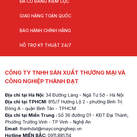
ĐÃ CÓ ĐĂNG KIỂM CỤC
GIAO HÀNG TOÀN QUỐC
BẢO HÀNH CHÍNH HÃNG
HỖ TRỢ KỸ THUẬT 24/7
CÔNG TY TNHH SẢN XUẤT THƯƠNG MẠI VÀ
CÔNG NGHIỆP THÀNH ĐẠT
Địa chỉ tại Hà Nội:
34 Đường Láng - Ngã Tư Sở - Hà Nội
Địa chỉ tại TPHCM:
815/7 Hương Lộ 2 - phường Bình Trị
Đông A - quận Bình Tân - TPHCM
Địa chỉ tại Miền Trung :
Số 36 đường D1 - KĐT Đại Thành,
Phường Trường Vinh - TP Vinh - Nghệ An
Email:
thanhdat@maycongnghiep.vn
Hotline MIỀN BẮC:
0911.881.114