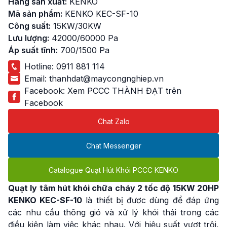
Hãng sản xuất:
KENKO
Mã sản phẩm:
KENKO KEC-SF-10
Công suất:
15KW/30KW
Lưu lượng:
42000/60000 Pa
Áp suất tĩnh:
700/1500 Pa
Hotline:
0911 881 114
Email:
thanhdat@maycongnghiep.vn
Facebook:
Xem PCCC THÀNH ĐẠT trên
Facebook
Chat Zalo
Chat Messenger
Catalogue Quạt Hút Khói PCCC KENKO
Quạt ly tâm hút khói chữa cháy 2 tốc độ 15KW
20HP
KENKO KEC-SF-10
là thiết bị đươc dùng để đáp ứng
các nhu cầu thông gió và xử lý khói thải trong các
điều kiện làm việc khác nhau. Với hiệu suất vượt trội,