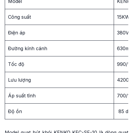
Model
KENKO
Công suất
15KW/
Điện áp
380V –
Đường kính cánh
630m
Tốc độ
990/14
Lưu lượng
42000
Áp suất tĩnh
700/15
Độ ồn
85 dB
Model quạt hút khói KENKO KEC-SF-10 là dòng quạt