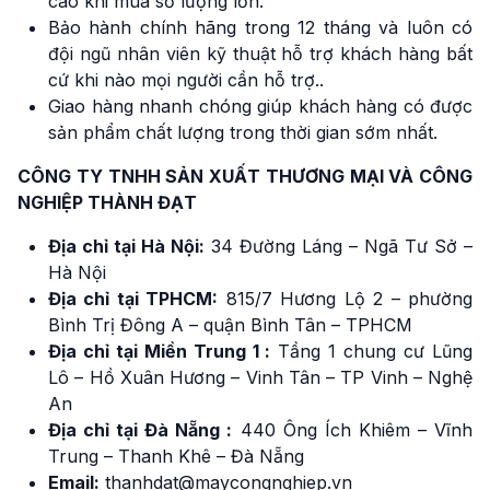
cao khi mua số lượng lớn.
Bảo hành chính hãng trong 12 tháng và luôn có
đội ngũ nhân viên kỹ thuật hỗ trợ khách hàng bất
cứ khi nào mọi người cần hỗ trợ..
Giao hàng nhanh chóng giúp khách hàng có được
sản phẩm chất lượng trong thời gian sớm nhất.
CÔNG TY TNHH SẢN XUẤT THƯƠNG MẠI VÀ CÔNG
NGHIỆP THÀNH ĐẠT
Địa chỉ tại Hà Nội:
34 Đường Láng – Ngã Tư Sở –
Hà Nội
Địa chỉ tại TPHCM:
815/7 Hương Lộ 2 – phường
Bình Trị Đông A – quận Bình Tân – TPHCM
Địa chỉ tại Miền Trung 1 :
Tầng 1 chung cư Lũng
Lô – Hồ Xuân Hương – Vinh Tân – TP Vinh – Nghệ
An
Địa chỉ tại Đà Nẵng :
440 Ông Ích Khiêm – Vĩnh
Trung – Thanh Khê – Đà Nẵng
Email:
thanhdat@maycongnghiep.vn