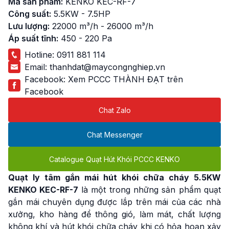
Mã sản phẩm:
KENKO KEC-RF-7
Công suất:
5.5KW - 7.5HP
Lưu lượng:
22000 m³/h - 26000 m³/h
Áp suất tĩnh:
450 - 220 Pa
Hotline:
0911 881 114
Email:
thanhdat@maycongnghiep.vn
Facebook:
Xem PCCC THÀNH ĐẠT trên
Facebook
Chat Zalo
Chat Messenger
Catalogue Quạt Hút Khói PCCC KENKO
Quạt ly tâm gắn mái hút khói chữa cháy 5.5KW
KENKO KEC-RF-7
là một trong những sản phẩm quạt
gắn mái chuyên dụng được lắp trên mái của các nhà
xưởng, kho hàng để thông gió, làm mát, chất lượng
không khí và hút khói chữa cháy khi có hỏa hoạn xảy