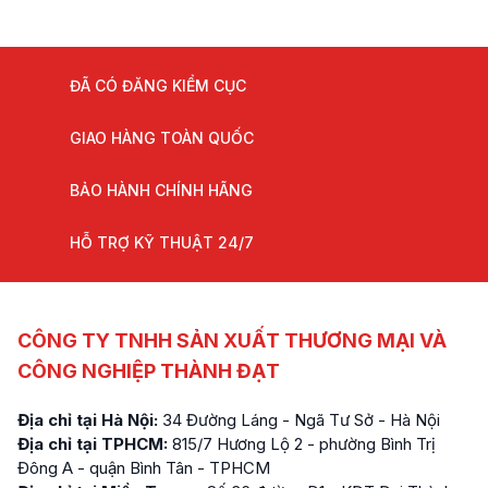
ĐÃ CÓ ĐĂNG KIỂM CỤC
GIAO HÀNG TOÀN QUỐC
BẢO HÀNH CHÍNH HÃNG
HỖ TRỢ KỸ THUẬT 24/7
CÔNG TY TNHH SẢN XUẤT THƯƠNG MẠI VÀ
CÔNG NGHIỆP THÀNH ĐẠT
Địa chỉ tại Hà Nội:
34 Đường Láng - Ngã Tư Sở - Hà Nội
Địa chỉ tại TPHCM:
815/7 Hương Lộ 2 - phường Bình Trị
Đông A - quận Bình Tân - TPHCM