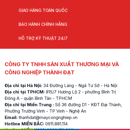
GIAO HÀNG TOÀN QUỐC
BẢO HÀNH CHÍNH HÃNG
HỖ TRỢ KỸ THUẬT 24/7
CÔNG TY TNHH SẢN XUẤT THƯƠNG MẠI VÀ
CÔNG NGHIỆP THÀNH ĐẠT
Địa chỉ tại Hà Nội:
34 Đường Láng - Ngã Tư Sở - Hà Nội
Địa chỉ tại TPHCM:
815/7 Hương Lộ 2 - phường Bình Trị
Đông A - quận Bình Tân - TPHCM
Địa chỉ tại Miền Trung :
Số 36 đường D1 - KĐT Đại Thành,
Phường Trường Vinh - TP Vinh - Nghệ An
Email:
thanhdat@maycongnghiep.vn
Hotline MIỀN BẮC:
0911.881.114