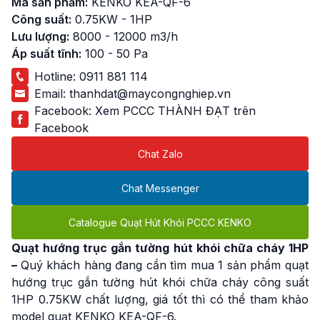
Mã sản phẩm:
KENKO KEA-QF-6
Công suất:
0.75KW - 1HP
Lưu lượng:
8000 - 12000 m3/h
Áp suất tĩnh:
100 - 50 Pa
Hotline:
0911 881 114
Email:
thanhdat@maycongnghiep.vn
Facebook:
Xem PCCC THÀNH ĐẠT trên
Facebook
Chat Zalo
Chat Messenger
Catalogue Quạt Hút Khói PCCC KENKO
Quạt hướng trục gắn tường hút khói chữa cháy 1HP
–
Quý khách hàng đang cần tìm mua 1 sản phẩm quạt
hướng trục gắn tường hút khói chữa cháy công suất
1HP 0.75KW chất lượng, giá tốt thì có thể tham khảo
model quạt KENKO KEA-QF-6.