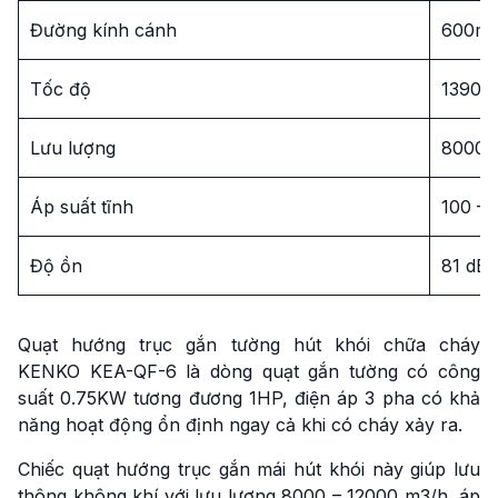
Đường kính cánh
600m
Tốc độ
1390 v
Lưu lượng
8000 
Áp suất tĩnh
100 – 
Độ ồn
81 dB
Quạt hướng trục gắn tường hút khói chữa cháy
KENKO KEA-QF-6 là dòng quạt gắn tường có công
suất 0.75KW tương đương 1HP, điện áp 3 pha có khả
năng hoạt động ổn định ngay cả khi có cháy xảy ra.
Chiếc quạt hướng trục gắn mái hút khói này giúp lưu
thông không khí với lưu lượng 8000 – 12000 m3/h, áp