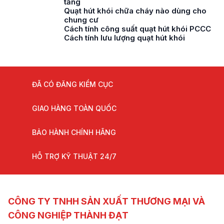
tầng
Quạt hút khói chữa cháy nào dùng cho
chung cư
Cách tính công suất quạt hút khói PCCC
Cách tính lưu lượng quạt hút khói
ĐÃ CÓ ĐĂNG KIỂM CỤC
GIAO HÀNG TOÀN QUỐC
BẢO HÀNH CHÍNH HÃNG
HỖ TRỢ KỸ THUẬT 24/7
CÔNG TY TNHH SẢN XUẤT THƯƠNG MẠI VÀ
CÔNG NGHIỆP THÀNH ĐẠT