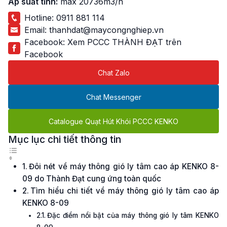
Áp suất tĩnh:
max 20736m3/h
Hotline:
0911 881 114
Email:
thanhdat@maycongnghiep.vn
Facebook:
Xem PCCC THÀNH ĐẠT trên
Facebook
Chat Zalo
Chat Messenger
Catalogue Quạt Hút Khói PCCC KENKO
Mục lục chi tiết thông tin
Đôi nét về máy thông gió ly tâm cao áp KENKO 8-
09 do Thành Đạt cung ứng toàn quốc
Tìm hiểu chi tiết về máy thông gió ly tâm cao áp
KENKO 8-09
Đặc điểm nổi bật của máy thông gió ly tâm KENKO