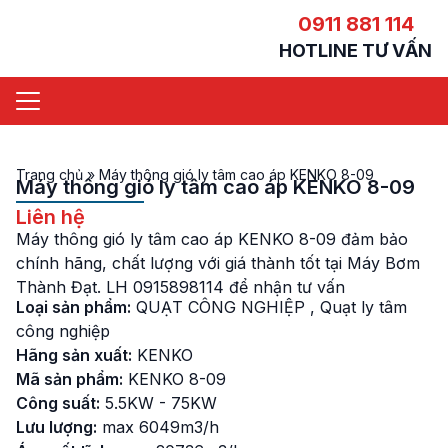
0911 881 114
HOTLINE TƯ VẤN
Trang chủ
»
Máy thông gió ly tâm cao áp KENKO 8-09
Máy thông gió ly tâm cao áp KENKO 8-09
Liên hệ
Máy thông gió ly tâm cao áp KENKO 8-09 đảm bảo
chính hãng, chất lượng với giá thành tốt tại Máy Bơm
Thành Đạt. LH 0915898114 để nhận tư vấn
Loại sản phẩm:
QUẠT CÔNG NGHIỆP
,
Quạt ly tâm
công nghiệp
Hãng sản xuất:
KENKO
Mã sản phẩm:
KENKO 8-09
Công suất:
5.5KW - 75KW
Lưu lượng:
max 6049m3/h