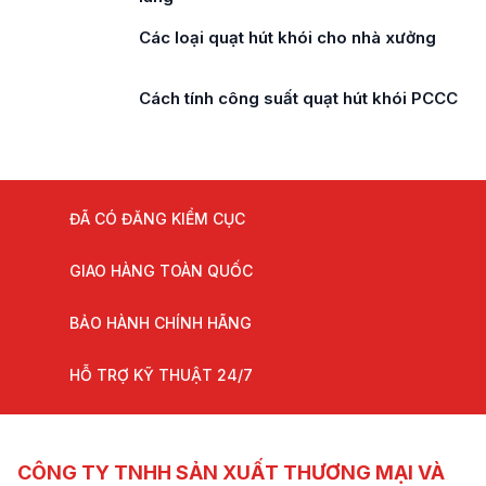
Các loại quạt hút khói cho nhà xưởng
Cách tính công suất quạt hút khói PCCC
ĐÃ CÓ ĐĂNG KIỂM CỤC
GIAO HÀNG TOÀN QUỐC
BẢO HÀNH CHÍNH HÃNG
HỖ TRỢ KỸ THUẬT 24/7
CÔNG TY TNHH SẢN XUẤT THƯƠNG MẠI VÀ