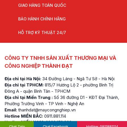
GIAO HÀNG TOÀN QUỐC
BẢO HÀNH CHÍNH HÃNG
HỖ TRỢ KỸ THUẬT 24/7
CÔNG TY TNHH SẢN XUẤT THƯƠNG MẠI VÀ
CÔNG NGHIỆP THÀNH ĐẠT
Địa chỉ tại Hà Nội:
34 Đường Láng - Ngã Tư Sở - Hà Nội
Địa chỉ tại TPHCM:
815/7 Hương Lộ 2 - phường Bình Trị
Đông A - quận Bình Tân - TPHCM
Địa chỉ tại Miền Trung :
Số 36 đường D1 - KĐT Đại Thành,
Phường Trường Vinh - TP Vinh - Nghệ An
Email:
thanhdat@maycongnghiep.vn
Hotline MIỀN BẮC:
0911.881.114
Hotline MIỀN NAM:
0909.152.999
Chat Zalo
Chat Facebook
Hotline: 0911881114