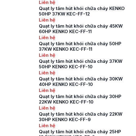
dự án xây dựng nhà
Liên hệ
xưởng, trung tâm
Quạt ly tâm hút khói chữa cháy KENKO
thương mại, tầng hầm
50HP 37KW KEC-FF-12
để xe hay khu công
Liên hệ
nghiệp. Thiết bị này
Quạt ly tâm hút khói chữa cháy 45KW
đảm bảo khả năng
60HP KENKO KEC-FF-11
hút khói, giảm […]
Liên hệ
Quạt ly tâm hút khói chữa cháy 50HP
37KW KENKO KEC-FF-11
Liên hệ
Quạt ly tâm hút khói chữa cháy 37KW
50HP KENKO KEC-FF-10
Liên hệ
Quạt ly tâm hút khói chữa cháy 30KW
40HP KENKO KEC-FF-10
Liên hệ
Quạt ly tâm hút khói chữa cháy 30HP
22KW KENKO KEC-FF-10
Liên hệ
Quạt ly tâm hút khói chữa cháy 22KW
30HP KENKO KEC-FF-9
Liên hệ
Quạt ly tâm hút khói chữa cháy 25HP