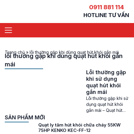
0911 881 114
HOTLINE TƯ VẤN
Trang chủ
»
lỗi thường gặp khi dùng quạt hút khói gắn mái
lỗi thường gặp khi dùng quạt hút khói gắn
mái
Lỗi thường gặp
khi sử dụng
quạt hút khói
gắn mái
Lỗi thường gặp khi sử
dụng quạt hút khói
gắn mái – Quạt hút
khói gắn mái là thiết
SẢN PHẨM MỚI
bị không thể thiếu
Quạt ly tâm hút khói chữa cháy 55KW
trong các công trình,
75HP KENKO KEC-FF-12