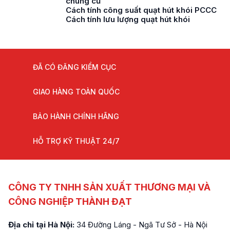
chung cư
Cách tính công suất quạt hút khói PCCC
Cách tính lưu lượng quạt hút khói
ĐÃ CÓ ĐĂNG KIỂM CỤC
GIAO HÀNG TOÀN QUỐC
BẢO HÀNH CHÍNH HÃNG
HỖ TRỢ KỸ THUẬT 24/7
CÔNG TY TNHH SẢN XUẤT THƯƠNG MẠI VÀ
CÔNG NGHIỆP THÀNH ĐẠT
Địa chỉ tại Hà Nội:
34 Đường Láng - Ngã Tư Sở - Hà Nội