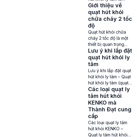
công nghiệp và các
Giới thiệu về
dòng quạt hút khói sự
công trình xây dựng.
cố chất lượng có thể
quạt hút khói
Quạt hút khói […]
đem tới lưu lượng gió
chữa cháy 2 tốc
cùng áp suất lớn hiện
độ
được tin dùng ở các
Quạt hút khói chữa
công trình, nhà
cháy 2 tốc độ là một
xưởng, tòa nhà giúp
thiết bị quan trọng
thông gió, xử lý khí
Lưu ý khi lắp đặt
trong hệ thống PCCC
thải, hút […]
được sử dụng trong
quạt hút khói ly
các tòa nhà cao tầng,
tâm
nhà xưởng, hầm gửi
Lưu ý khi lắp đặt quạt
xe và các khu vực có
hút khói ly tâm – Quạt
nguy cơ cháy nổ cao.
hút khói ly tâm (quạt
Để giúp mọi người có
Các loại quạt ly
hút khói chữa cháy ly
thể hiểu rõ hơn về
tâm) là thiết bị quan
tâm hút khói
dòng quạt này […]
trọng ở các hệ thống
KENKO mà
Phòng cháy chữa
Thành Đạt cung
cháy, hệ thông thông
cấp
gió ở những khu vụ
Các loại quạt ly tâm
tập trung đông người,
hút khói KENKO –
nhiều máy móc hoạt
Quạt ly tâm hút khói