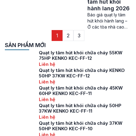
quạt hút khói đang
tâm hút khói
khi dùng quạt […]
được Công ty Thành
hành lang 2026
Đạt chúng tôi phân
Báo giá quạt ly tâm
phối chính hãng cùng
hút khói hành lang –
rất nhiều dòng sản
Ở các tòa nhà cao
phẩm khác nhau với
tầng, những khu
1
2
3
mẫu mã đa dạng. Để
chung cư, trung tâm
đi tìm hiểu các loại
SẢN PHẨM MỚI
thương mại, tòa nhà
quạt hút khói […]
văn phòng hiện nay
Quạt ly tâm hút khói chữa cháy 55KW
đều trang bị thiết bị
75HP KENKO KEC-FF-12
thông gió, hút khói
Liên hệ
như quạt ly tâm hút
Quạt ly tâm hút khói chữa cháy KENKO
50HP 37KW KEC-FF-12
khói hành làng để
Liên hệ
giúp bảo vệ an toàn
Quạt ly tâm hút khói chữa cháy 45KW
mọi người […]
60HP KENKO KEC-FF-11
Liên hệ
Quạt ly tâm hút khói chữa cháy 50HP
37KW KENKO KEC-FF-11
Liên hệ
Quạt ly tâm hút khói chữa cháy 37KW
50HP KENKO KEC-FF-10
Liên hệ