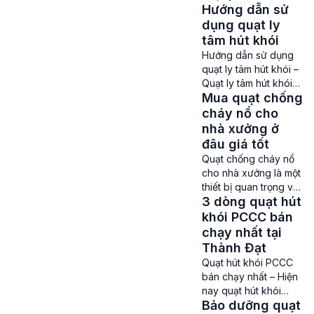
động như các […]
Hướng dẫn sử
KENKO là một trong
những thương hiệu
dụng quạt ly
quạt ly tâm hút khói
tâm hút khói
được lắp ráp trong
Hướng dẫn sử dụng
nước có mẫu mã đa
quạt ly tâm hút khói –
dạng cùng mức giá
Quạt ly tâm hút khói
khá tốt được cung
Mua quạt chống
PCCC hiện là thiết bị
cấp bởi Công ty
bắt buộc phải được
cháy nổ cho
TNHH sản xuất
trang bị ở các hệ
nhà xưởng ở
thương mại và công
thống Phòng chống
đâu giá tốt
nghiệp […]
cháy nổ, thông gió ở
Quạt chống cháy nổ
các công trình, dự án
cho nhà xưởng là một
xây dựng các tòa nhà
thiết bị quan trọng và
cao tầng, trung tâm
3 dòng quạt hút
không thể thiếu trong
thương mại, khu
các nhà xưởng, đặc
khói PCCC bán
chung […]
biệt là ở những khu
chạy nhất tại
vực có nguy cơ cháy
Thành Đạt
nổ cao chứa các vật
Quạt hút khói PCCC
liệu dễ cháy như
bán chạy nhất – Hiện
xăng, dầu, khí gas ,…
nay quạt hút khói
Vai trò quan trọng
Bảo dưỡng quạt
PCCC không chỉ
của quạt chống cháy