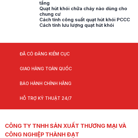
tầng
Quạt hút khói chữa cháy nào dùng cho
chung cư
Cách tính công suất quạt hút khói PCCC
Cách tính lưu lượng quạt hút khói
ĐÃ CÓ ĐĂNG KIỂM CỤC
GIAO HÀNG TOÀN QUỐC
BẢO HÀNH CHÍNH HÃNG
HỖ TRỢ KỸ THUẬT 24/7
CÔNG TY TNHH SẢN XUẤT THƯƠNG MẠI VÀ
CÔNG NGHIỆP THÀNH ĐẠT