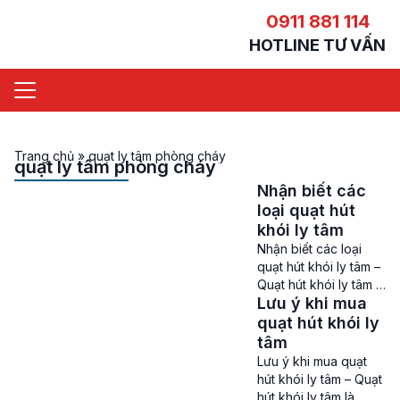
0911 881 114
HOTLINE TƯ VẤN
Trang chủ
»
quạt ly tâm phòng cháy
quạt ly tâm phòng cháy
Nhận biết các
loại quạt hút
khói ly tâm
Nhận biết các loại
quạt hút khói ly tâm –
Quạt hút khói ly tâm là
Lưu ý khi mua
thiết bị quan trọng
trong các hệ thống
quạt hút khói ly
thông gió, xử lý khí
tâm
thải, cung cấp khí tươi
Lưu ý khi mua quạt
và hút khói, khí độc ở
hút khói ly tâm – Quạt
các nhà máy, khu
hút khói ly tâm là