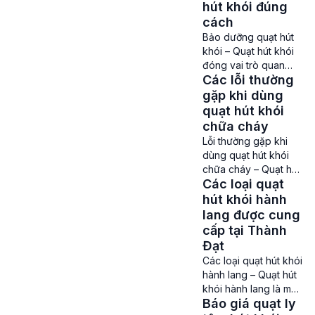
được coi là một thiết
hút khói đúng
nổ […]
bị quan trọng trong
cách
việc trang bị cho các
Bảo dưỡng quạt hút
hệ thống phòng
khói – Quạt hút khói
chống cháy nổ ở các
đóng vai trò quan
tòa nhà cao tầng,
Các lỗi thường
trọng trong việc duy
những khu vực tập
trì không khí trong
gặp khi dùng
trung đông người như
lành và an toàn đối
quạt hút khói
trung tâm thương mại,
với các tòa nhà cao
chữa cháy
bệnh […]
tầng như bệnh viện,
Lỗi thường gặp khi
khu chung cư, trung
dùng quạt hút khói
tâm thương mại, các
chữa cháy – Quạt hút
nhà xưởng, khu sản
Các loại quạt
khói là một trong
xuất. Bảo dưỡng quạt
những vật dụng khá
hút khói hành
hút khói đúng cách
quan trọng đối với
lang được cung
[…]
các hệ thống Phòng
cấp tại Thành
cháy chữa cháy,
Đạt
thông gió tại các khu
Các loại quạt hút khói
công nghiệp, nhà
hành lang – Quạt hút
máy, kho hàng, tòa
khói hành lang là một
nhà, khu chung cư,…
Báo giá quạt ly
trong những dòng
Các lỗi thường gặp