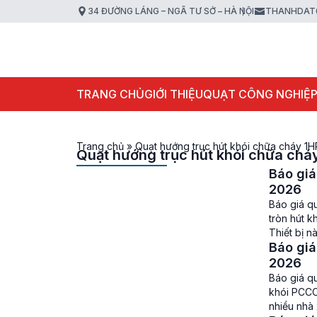
34 ĐƯỜNG LÁNG – NGÃ TƯ SỞ – HÀ NỘI
THANHDAT
TRANG CHỦ
GIỚI THIỆU
QUẠT CÔNG NGHIỆ
Trang chủ
»
Quạt hướng trục hút khói chữa cháy 1H
Quạt hướng trục hút khói chữa chá
Báo giá
2026
Báo giá q
tròn hút k
Thiết bị n
Báo giá
mà còn đ
2026
Báo giá q
khói PCCC
nhiều nhà