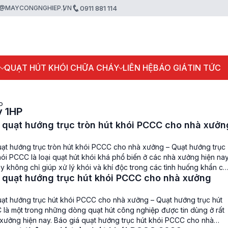
@MAYCONGNGHIEP.VN
0911 881 114
P
QUẠT HÚT KHÓI CHỮA CHÁY
LIÊN HỆ
BÁO GIÁ
TIN TỨC
P
y 1HP
 quạt hướng trục tròn hút khói PCCC cho nhà xưởn
uạt hướng trục tròn hút khói PCCC cho nhà xưởng – Quạt hướng trục
hói PCCC là loại quạt hút khói khá phổ biến ở các nhà xưởng hiện nay
ày không chỉ giúp xử lý khói và khí độc trong các tình huống khẩn c
 quạt hướng trục hút khói PCCC cho nhà xưởng
ảm […]
uạt hướng trục hút khói PCCC cho nhà xưởng – Quạt hướng trục hút
 là một trong những dòng quạt hút công nghiệp được tin dùng ở rất
 xưởng hiện nay. Báo giá quạt hướng trục hút khói PCCC cho nhà