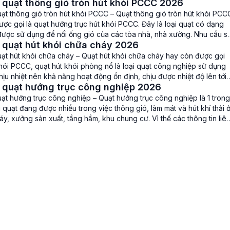
 quạt thông gió tròn hút khói PCCC 2026
6 Quạt hướng trục hút khói PCCC […]
ạt thông gió tròn hút khói PCCC – Quạt thông gió tròn hút khói PCC
ợc gọi là quạt hướng trục hút khói PCCC. Đây là loại quạt có dạng
 được sử dụng để nối ống gió của các tòa nhà, nhà xưởng. Nhu cầu s
 quạt hút khói chữa cháy 2026
quạt […]
uạt hút khói chữa cháy – Quạt hút khói chữa cháy hay còn được gọi
hói PCCC, quạt hút khói phòng nổ là loại quạt công nghiệp sử dụng
ịu nhiệt nên khả năng hoạt động ổn định, chịu được nhiệt độ lên tới
 quạt hướng trục công nghiệp 2026
trong 2h […]
ạt hướng trục công nghiệp – Quạt hướng trục công nghiệp là 1 trong
 quạt đang được nhiều trong việc thông gió, làm mát và hút khí thải 
y, xưởng sản xuất, tầng hầm, khu chung cư. Vì thế các thông tin liê
báo giá của […]