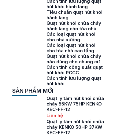
Cách tính lưu lượng quạt
hút khói hành lang
Tiêu chuẩn quạt hút khói
hành lang
Quạt hút khói chữa cháy
hành lang cho tòa nhà
Các loại quạt hút khói
cho nhà xưởng
Các loại quạt hút khói
cho tòa nhà cao tầng
Quạt hút khói chữa cháy
nào dùng cho chung cư
Cách tính công suất quạt
hút khói PCCC
Cách tính lưu lượng quạt
hút khói
SẢN PHẨM MỚI
Quạt ly tâm hút khói chữa
cháy 55KW 75HP KENKO
KEC-FF-12
Liên hệ
Quạt ly tâm hút khói chữa
cháy KENKO 50HP 37KW
KEC-FF-12