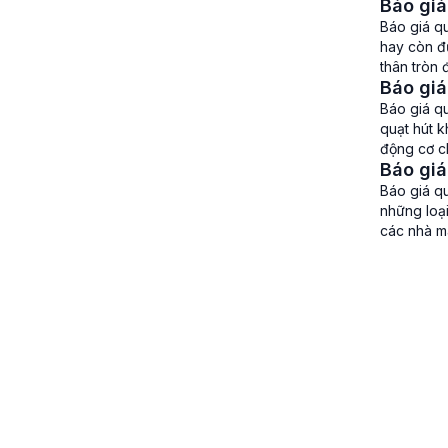
Báo giá
xưởng 202
Báo giá qu
hay còn đư
thân tròn
Báo giá
dụng loại 
Báo giá q
quạt hút k
động cơ ch
Báo giá
300 độ C 
Báo giá qu
những loại
các nhà má
quan như 