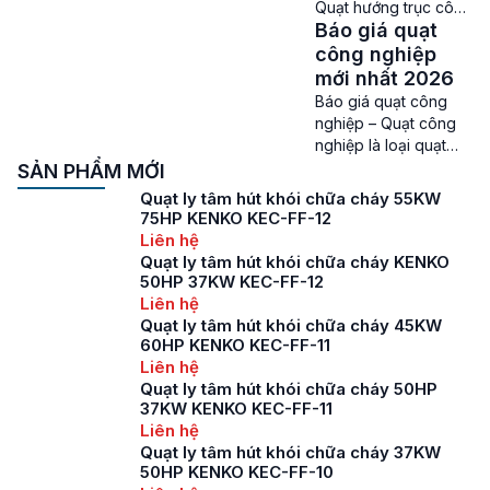
Quạt hướng trục công
chịu được nhiệt độ
Báo giá quạt
nghiệp là 1 trong
lên tới 300 độ C trong
những loại quạt đang
công nghiệp
2h […]
được nhiều trong việc
mới nhất 2026
thông gió, làm mát và
Báo giá quạt công
hút khí thải ở các nhà
nghiệp – Quạt công
máy, xưởng sản xuất,
nghiệp là loại quạt
tầng hầm, khu chung
chuyên dụng được
SẢN PHẨM MỚI
cư. Vì thế các thông
sử dụng ở các nhà
Quạt ly tâm hút khói chữa cháy 55KW
tin liên quan như báo
xưởng, nhà máy, khu
75HP KENKO KEC-FF-12
giá của […]
công nghiệp để
Liên hệ
thông gió, làm mát
Quạt ly tâm hút khói chữa cháy KENKO
không gian, cung cấp
50HP 37KW KEC-FF-12
khí tươi, hút khí nóng
Liên hệ
và loại bỏ bụi bẩn khí
Quạt ly tâm hút khói chữa cháy 45KW
thải giúp duy trì
60HP KENKO KEC-FF-11
không khí trong lành
Liên hệ
và […]
Quạt ly tâm hút khói chữa cháy 50HP
37KW KENKO KEC-FF-11
Liên hệ
Quạt ly tâm hút khói chữa cháy 37KW
50HP KENKO KEC-FF-10