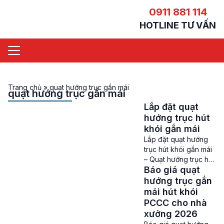
0911 881 114
HOTLINE TƯ VẤN
Trang chủ
»
quạt hướng trục gắn mái
quạt hướng trục gắn mái
Lắp đặt quạt
hướng trục hút
khói gắn mái
Lắp đặt quạt hướng
trục hút khói gắn mái
– Quạt hướng trục hút
Báo giá quạt
khói gắn mái là một
phần quan trọng
hướng trục gắn
trong hệ thống thông
mái hút khói
gió và phòng cháy
PCCC cho nhà
chữa cháy của các
xưởng 2026
tòa nhà, khu chung