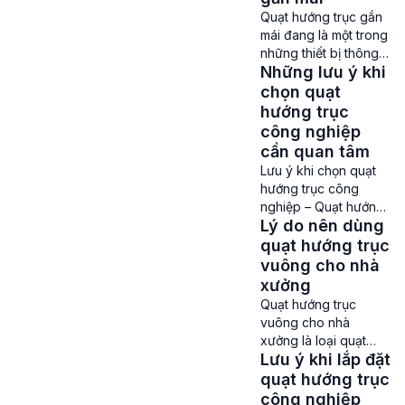
quạt hút công nghiệp
Quạt hướng trục gắn
được tin dùng ở rất
mái đang là một trong
nhiều nhà xưởng hiện
những thiết bị thông
nay. Báo giá quạt
Những lưu ý khi
gió công nghiệp
hướng trục hút khói
được sử dụng phổ
chọn quạt
PCCC cho nhà xưởng
biến trong các nhà
hướng trục
2026 Quạt hướng trục
xưởng, kho bãi, tòa
công nghiệp
hút khói PCCC […]
nhà cao tầng và khu
cần quan tâm
công nghiệp. Quạt
Lưu ý khi chọn quạt
hướng trục gắn mái là
hướng trục công
gì? Quạt hướng trục
nghiệp – Quạt hướng
gắn mái (quạt hướng
Lý do nên dùng
trục công nghiệp là
trục hút mái) là loại
thiết bị quan trọng
quạt hướng trục
quạt […]
trong các hệ thống
vuông cho nhà
thông gió, làm mát và
xưởng
xử lý không khí của
Quạt hướng trục
nhà xưởng, tầng hầm
vuông cho nhà
và các không gian có
xưởng là loại quạt
diện tích lớn. Những
Lưu ý khi lắp đặt
hướng trục công
lưu ý khi chọn quạt
nghiệp có thiết kế
quạt hướng trục
hướng trục công […]
dạng vuông với chiều
công nghiệp