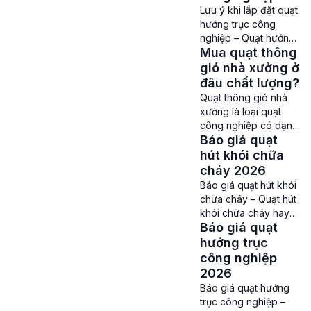
hút và chiều đẩy
Lưu ý khi lắp đặt quạt
song song để đem tới
hướng trục công
lưu lượng gió lớn.
nghiệp – Quạt hướng
Dòng quạt này hiện
Mua quạt thông
trục công nghiệp là
đang được dùng ở
dòng quạt được sử
gió nhà xưởng ở
những nơi có diện
dụng khá phổ biến
đâu chất lượng?
tích lớn tập trung
trong các khu công
Quạt thông gió nhà
nhiều máy món, người
nghiệp để thông gió,
xưởng là loại quạt
lao […]
làm mát nhà xưởng để
công nghiệp có dạng
hỗ trợ làm mát không
Báo giá quạt
tròn hoặc vuông
khí hiệu quả, tăng
được sử dụng trong
hút khói chữa
cường lưu thông gió
các nhà xưởng. Loại
cháy 2026
và đảm bảo môi […]
quạt này được dùng
Báo giá quạt hút khói
để loại bỏ khí độc hại,
chữa cháy – Quạt hút
hơi nóng,bụi bẩn tích
khói chữa cháy hay
tụ, làm mát và giúp
Báo giá quạt
còn được gọi quạt hút
thông gió đem tới môi
khói PCCC, quạt hút
hướng trục
trường làm việc trong
khói phòng nổ là loại
công nghiệp
lành, thoáng mát hơn
quạt công nghiệp sử
2026
[…]
dụng động cơ chịu
Báo giá quạt hướng
nhiệt nên khả năng
trục công nghiệp –
hoạt động ổn định,