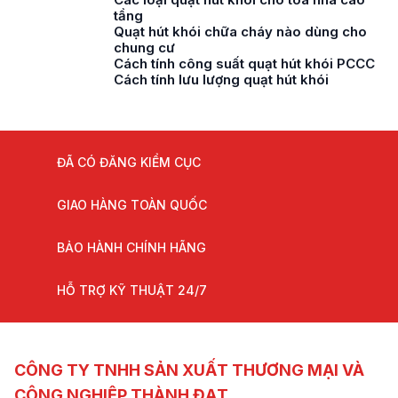
tầng
Quạt hút khói chữa cháy nào dùng cho
chung cư
Cách tính công suất quạt hút khói PCCC
Cách tính lưu lượng quạt hút khói
ĐÃ CÓ ĐĂNG KIỂM CỤC
GIAO HÀNG TOÀN QUỐC
BẢO HÀNH CHÍNH HÃNG
HỖ TRỢ KỸ THUẬT 24/7
CÔNG TY TNHH SẢN XUẤT THƯƠNG MẠI VÀ
CÔNG NGHIỆP THÀNH ĐẠT