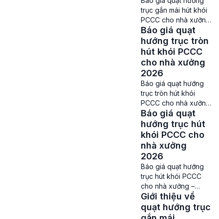
Báo giá quạt hướng
cư, bệnh viện, hay
trục gắn mái hút khói
các công trình có mật
PCCC cho nhà xưởng
độ người cao. Quạt
Báo giá quạt
– Quạt gắn mái hút
này giúp hút khói, […]
khói PCCC cho nhà
hướng trục tròn
xưởng hiện được chia
hút khói PCCC
ra thành 2 dòng quạt
cho nhà xưởng
ly tâm gắn mái và
2026
quạt hướng trục gắn
Báo giá quạt hướng
mái. Mỗi loại quạt sẽ
trục tròn hút khói
có những đặc điểm
PCCC cho nhà xưởng
cấu tạo cùng thông
Báo giá quạt
– Quạt hướng trục
số khác […]
tròn hút khói PCCC là
hướng trục hút
loại quạt hút khói khá
khói PCCC cho
phổ biến ở các nhà
nhà xưởng
xưởng hiện nay. Thiết
2026
bị này không chỉ giúp
Báo giá quạt hướng
xử lý khói và khí độc
trục hút khói PCCC
trong các tình huống
cho nhà xưởng –
khẩn cấp mà còn
Giới thiệu về
Quạt hướng trục hút
đảm […]
khói PCCC là một
quạt hướng trục
trong những dòng
gắn mái