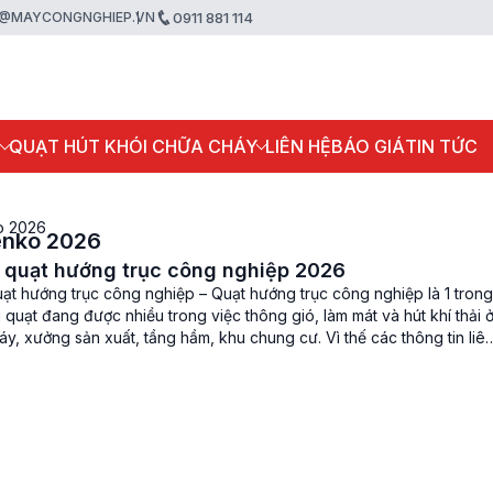
@MAYCONGNGHIEP.VN
0911 881 114
P
QUẠT HÚT KHÓI CHỮA CHÁY
LIÊN HỆ
BÁO GIÁ
TIN TỨC
o 2026
enko 2026
 quạt hướng trục công nghiệp 2026
ạt hướng trục công nghiệp – Quạt hướng trục công nghiệp là 1 trong
 quạt đang được nhiều trong việc thông gió, làm mát và hút khí thải 
y, xưởng sản xuất, tầng hầm, khu chung cư. Vì thế các thông tin liê
báo giá của […]