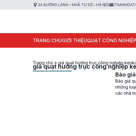
34 ĐƯỜNG LÁNG – NGÃ TƯ SỞ – HÀ NỘI
THANHDAT
TRANG CHỦ
GIỚI THIỆU
QUẠT CÔNG NGHIỆ
Trang chủ
»
giá quạt hướng trục công nghiệp kenk
giá quạt hướng trục công nghiệp k
Báo giá
Báo giá qu
những loại
các nhà má
quan như 