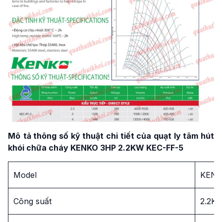
Mô
tả thông số kỹ thuật chi tiết của quạt ly tâm hút
khói chữa cháy KENKO 3HP 2.2KW KEC-FF-5
Model
KENK
Công suất
2.2K