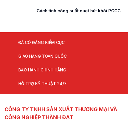
Cách tính lưu lượng quạt hút khói
ĐÃ CÓ ĐĂNG KIỂM CỤC
GIAO HÀNG TOÀN QUỐC
BẢO HÀNH CHÍNH HÃNG
HỖ TRỢ KỸ THUẬT 24/7
CÔNG TY TNHH SẢN XUẤT THƯƠNG MẠI VÀ
CÔNG NGHIỆP THÀNH ĐẠT