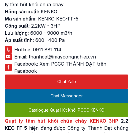
ly tâm hút khói chữa cháy
Hãng sản xuất:
KENKO
Mã sản phẩm:
KENKO KEC-FF-5
Công suất:
2.2KW - 3HP
Lưu lượng:
6000 - 9000 m3/h
Áp suất tĩnh:
600 –400 Pa
Hotline:
0911 881 114
Email:
thanhdat@maycongnghiep.vn
Facebook:
Xem PCCC THÀNH ĐẠT trên
Facebook
Chat Zalo
Chat Messenger
Catalogue Quạt Hút Khói PCCC KENKO
Quạt ly tâm hút khói chữa cháy KENKO 3HP
2.2
KEC-FF-5
hiện đang được Công ty Thành Đạt chúng