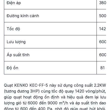
Điện áp
380V
Đường kính cánh
500
Tốc độ
1420 
Lưu lượng
6000
Áp suất tĩnh
600 
Độ ồn
81 d
Quạt KENKO KEC-FF-5 này sử dụng công suất 2.2KW
(tương đương 3HP) cùng tốc độ quay 1420 vòng/phút,
giúp quạt hoạt động ổn định và hiệu quả đem lại lưu
lượng gió từ 6000 đến 9000 m³/h và áp suất tĩnh dao
động từ 600 đến 400 Pa, nhờ đó giúp quạt hút khói,