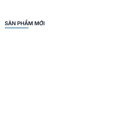
Quạt ly tâm hút khói chữa cháy 37KW 50HP
KENKO KEC-FF-10
Liên hệ
SẢN PHẨM MỚI