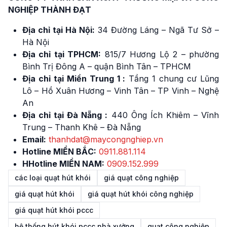
NGHIỆP THÀNH ĐẠT
Địa chỉ tại Hà Nội:
34 Đường Láng – Ngã Tư Sở –
Hà Nội
Địa chỉ tại TPHCM:
815/7 Hương Lộ 2 – phường
Bình Trị Đông A – quận Bình Tân – TPHCM
Địa chỉ tại Miền Trung 1 :
Tầng 1 chung cư Lũng
Lô – Hồ Xuân Hương – Vinh Tân – TP Vinh – Nghệ
An
Địa chỉ tại Đà Nẵng :
440 Ông Ích Khiêm – Vĩnh
Trung – Thanh Khê – Đà Nẵng
Email:
thanhdat@maycongnghiep.vn
Hotline MIỀN BẮC:
091
1
.881.114
HHotline MIỀN NAM:
0909.152.999
các loại quạt hút khói
giá quạt công nghiệp
giá quạt hút khói
giá quạt hút khói công nghiệp
giá quạt hút khói pccc
hệ thống hút khói pccc nhà xưởng
quạt công nghiệp